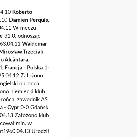
04.10
Roberto
4.10
Damien Perquis
,
04.11 W meczu
e
31:0, odnosząc
963.04.11
Waldemar
Mirosław Trzeciak
,
o Alcântara
,
11
Francja - Polska
1-
25.04.12 Założono
angielski obronca,
ono niemiecki klub
rońca, zawodnik AS
a - Cypr
0-0 Gdańsk
04.13 Założono klub
racował min. w
ent1960.04.13 Urodził