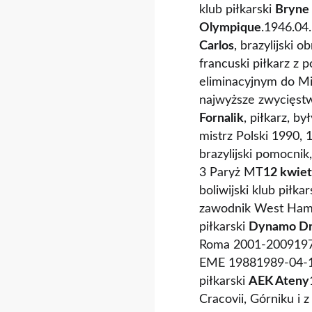
klub piłkarski
Bryne
Olympique
.1946.04
Carlos
, brazylijski
francuski piłkarz z 
eliminacyjnym do M
najwyższe zwycięst
Fornalik
, piłkarz, b
mistrz Polski 1990,
brazylijski pomocni
3 Paryż MT
12 kwiet
boliwijski klub piłka
zawodnik West Ham 
piłkarski
Dynamo Dr
Roma 2001-200919
EME 19881989-04-
piłkarski
AEK Ateny
Cracovii, Górniku i 