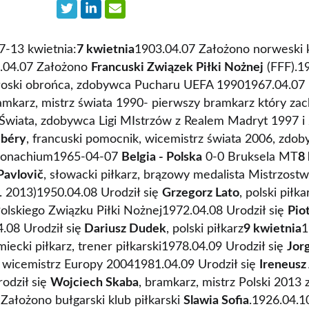
7-13 kwietnia:
7 kwietnia
1903.04.07 Założono norweski k
.04.07 Założono
Francuski Związek Piłki Nożnej
(FFF).19
oski obrońca, zdobywca Pucharu UEFA 19901967.04.07 
ramkarz, mistrz świata 1990- pierwszy bramkarz który za
 Świata, zdobywca Ligi MIstrzów z Realem Madryt 1997 
ibéry
, francuski pomocnik, wicemistrz świata 2006, zdob
Monachium1965-04-07
Belgia - Polska
0-0 Bruksela MT
8
Pavlovič
, słowacki piłkarz, brązowy medalista Mistrzost
 2013)1950.04.08 Urodził się
Grzegorz Lato
, polski piłka
Polskiego Związku Piłki Nożnej1972.04.08 Urodził się
Pio
4.08 Urodził się
Dariusz Dudek
, polski piłkarz
9 kwietnia
1
emiecki piłkarz, trener piłkarski1978.04.09 Urodził się
Jor
a wicemistrz Europy 20041981.04.09 Urodził się
Ireneusz
rodził się
Wojciech Skaba
, bramkarz, mistrz Polski 2013
Założono bułgarski klub piłkarski
Slawia Sofia
.1926.04.1