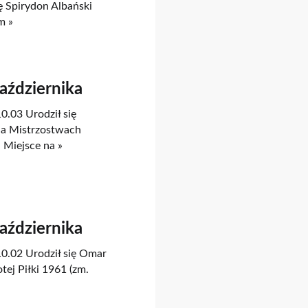
ę Spirydon Albański
m »
Października
0.03 Urodził się
 na Mistrzostwach
 Miejsce na »
Października
10.02 Urodził się Omar
tej Piłki 1961 (zm.