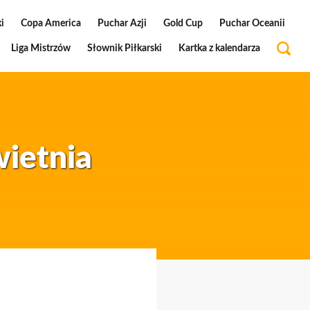
i
Copa America
Puchar Azji
Gold Cup
Puchar Oceanii
Liga Mistrzów
Słownik Piłkarski
Kartka z kalendarza
wietnia