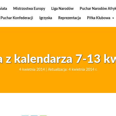
wiata
Mistrzostwa Europy
Liga Narodów
Puchar Narodów Afryk
Puchar Konfederacji
Igrzyska
Reprezentacja
Piłka Klubowa
 z kalendarza 7-13 k
4 kwietnia 2014 | Aktualizacja: 4 kwietnia 2014 r.