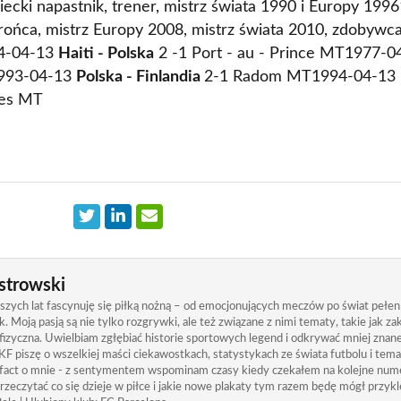
iecki napastnik, trener, mistrz świata 1990 i Europy 199
brońca, mistrz Europy 2008, mistrz świata 2010, zdobywca
4-04-13
Haiti - Polska
2 -1 Port - au - Prince MT1977-
993-04-13
Polska - Finlandia
2-1 Radom MT1994-04-13
es MT
strowski
zych lat fascynuję się piłką nożną – od emocjonujących meczów po świat pełen
. Moją pasją są nie tylko rozgrywki, ale też związane z nimi tematy, takie jak 
izyczna. Uwielbiam zgłębiać historie sportowych legend i odkrywać mniej znane
KF piszę o wszelkiej maści ciekawostkach, statystykach ze świata futbolu i tem
 fact o mnie - z sentymentem wspominam czasy kiedy czekałem na kolejne nume
rzeczytać co się dzieje w piłce i jakie nowe plakaty tym razem będę mógł przykle