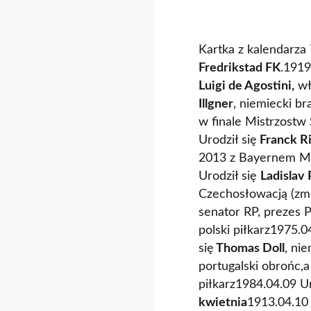
Kartka z kalendarza 
Fredrikstad FK
.1919
Luigi de Agostini,
wł
Illgner
, niemiecki b
w finale Mistrzostw
Urodził się
Franck R
2013 z Bayernem 
Urodził się
Ladislav 
Czechosłowacją (zm.
senator RP, prezes 
polski piłkarz1975.0
się
Thomas Doll
, ni
portugalski obrońc,
piłkarz1984.04.09 U
kwietnia
1913.04.10 