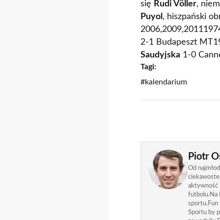
się
Rudi Völler
, niem
Puyol
, hiszpański o
2006,2009,2011197
2-1 Budapeszt MT1
Saudyjska
1-0 Cann
Tagi:
#kalendarium
Piotr O
Od najmłods
ciekawostek
aktywność f
futbolu.Na 
sportu.Fun
Sportu by p