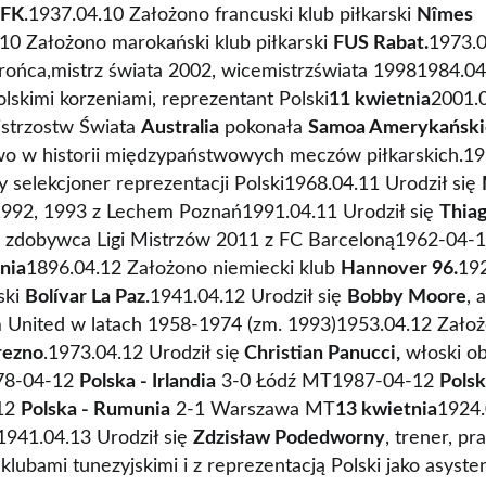
 FK
.1937.04.10 Założono francuski klub piłkarski
Nîmes
.10 Założono marokański klub piłkarski
FUS Rabat.
1973.
 obrońca,mistrz świata 2002, wicemistrzświata 19981984.0
polskimi korzeniami, reprezentant Polski
11 kwietnia
2001.
istrzostw Świata
Australia
pokonała
Samoa Amerykański
wo w historii międzypaństwowych meczów piłkarskich.1
yły selekcjoner reprezentacji Polski1968.04.11 Urodził się
 1992, 1993 z Lechem Poznań1991.04.11 Urodził się
Thiag
k, zdobywca Ligi Mistrzów 2011 z FC Barceloną1962-04-
nia
1896.04.12 Założono niemiecki klub
Hannover 96.
19
rski
Bolívar La Paz
.1941.04.12 Urodził się
Bobby Moore
, 
United w latach 1958-1974 (zm. 1993)1953.04.12 Założ
ezno
.1973.04.12 Urodził się
Christian Panucci,
włoski ob
78-04-12
Polska - Irlandia
3-0 Łódź MT1987-04-12
Polsk
12
Polska - Rumunia
2-1 Warszawa MT
13 kwietnia
1924.
1941.04.13 Urodził się
Zdzisław Podedworny
, trener, p
z klubami tunezyjskimi i z reprezentacją Polski jako asyst