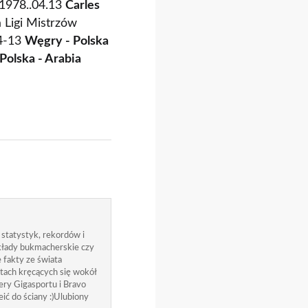
61978..04.13
Carles
 Ligi Mistrzów
04-13
Węgry - Polska
Polska - Arabia
 statystyk, rekordów i
zakłady bukmacherskie czy
 fakty ze świata
atach kręcących się wokół
ry Gigasportu i Bravo
ić do ściany :)Ulubiony