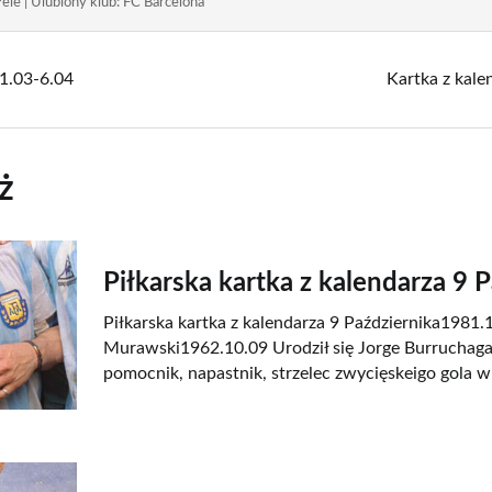
ele | Ulubiony klub: FC Barcelona
31.03-6.04
Kartka z kale
ż
Piłkarska kartka z kalendarza 9 
Piłkarska kartka z kalendarza 9 Października1981.1
Murawski1962.10.09 Urodził się Jorge Burruchaga
pomocnik, napastnik, strzelec zwycięskeigo gola w 