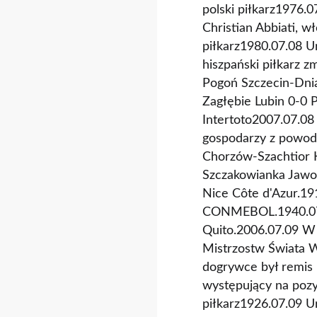
polski piłkarz1976.0
Christian Abbiati, w
piłkarz1980.07.08 Ur
hiszpański piłkarz
Pogoń Szczecin-Dni
Zagłębie Lubin 0-0 
Intertoto2007.07.08
gospodarzy z powodu
Chorzów-Szachtior K
Szczakowianka Jawor
Nice Côte d'Azur.19
CONMEBOL.1940.07.0
Quito.2006.07.09 W 
Mistrzostw Świata W
dogrywce był remis 
występujący na pozy
piłkarz1926.07.09 Ur