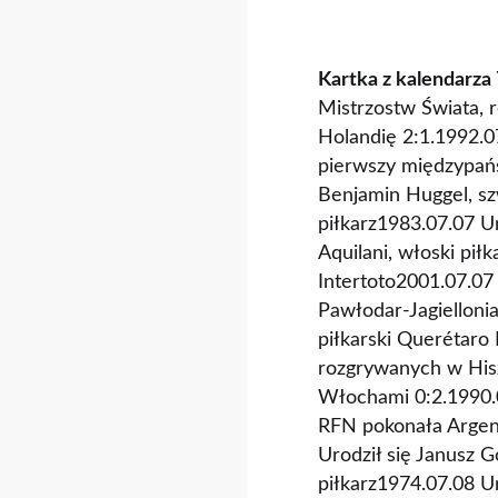
Kartka z kalendarza 
Mistrzostw Świata, 
Holandię 2:1.1992.07
pierwszy międzypań
Benjamin Huggel, szw
piłkarz1983.07.07 Ur
Aquilani, włoski p
Intertoto2001.07.07
Pawłodar-Jagiellonia
piłkarski Querétaro
rozgrywanych w Hisz
Włochami 0:2.1990.
RFN pokonała Argent
Urodził się Janusz G
piłkarz1974.07.08 Ur