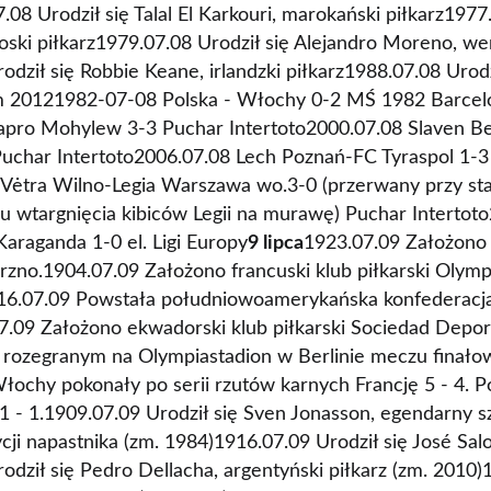
7.08 Urodził się Talal El Karkouri, marokański piłkarz1977
łoski piłkarz1979.07.08 Urodził się Alejandro Moreno, we
odził się Robbie Keane, irlandzki piłkarz1988.07.08 Urodz
 zm 20121982-07-08 Polska - Włochy 0-2 MŚ 1982 Barce
apro Mohylew 3-3 Puchar Intertoto2000.07.08 Slaven Be
Puchar Intertoto2006.07.08 Lech Poznań-FC Tyraspol 1-
 Vėtra Wilno-Legia Warszawa wo.3-0 (przerwany przy sta
 wtargnięcia kibiców Legii na murawę) Puchar Intertot
araganda 1-0 el. Ligi Europy
9 lipca
1923.07.09 Założono k
zno.1904.07.09 Założono francuski klub piłkarski Oly
16.07.09 Powstała południowoamerykańska konfederacja 
9 Założono ekwadorski klub piłkarski Sociedad Depor
rozegranym na Olympiastadion w Berlinie meczu finało
łochy pokonały po serii rzutów karnych Francję 5 - 4. P
1 - 1.1909.07.09 Urodził się Sven Jonasson, egendarny s
cji napastnika (zm. 1984)1916.07.09 Urodził się José Sal
odził się Pedro Dellacha, argentyński piłkarz (zm. 2010)