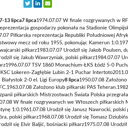
7-13 lipca
7 lipca
1974.07.07 W finale rozgrywanych w RF
reprezentacja gospodarzy pokonała na Stadionie Olimpi
.07 Piłkarska reprezentacja Republiki Południowej Afryk
stwowy mecz od roku 1955, pokonując Kamerun 1:0.1977
ajcarski piłkarz1983.07.07 Urodził się Jakob Poulsen, d
odził się Jakub Wawrzyniak, polski piłkarz1984.07.07 Uro
iłkarz1996.07.07 TSV 1860 Monachium-ŁKS Łódź 5-0 Puch
 KSC Lokeren-Zagłębie Lubin 2-1 Puchar Intertoto2011.07
 Białystok 2-0 el. Ligi Europy
8 lipca
1950.07.08 Założono
 FC.1963.07.08 Założono klub piłkarski PAS Teheran.198
panii piłkarskich Mistrzostwach Świata Polska przegrała
07.08 W finale rozgrywanych we Włoszech piłkarskich M
ynę 1:0.1961.07.08 Urodził się Janusz Nawrocki, polski 
óra, polski piłkarz1968.07.08 Urodził się Tomasz Dziubińsk
odził się Elvir Baljić, bośniacki piłkarz1975.07.08 Urodzi