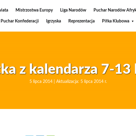
wiata
Mistrzostwa Europy
Liga Narodów
Puchar Narodów Afryk
Puchar Konfederacji
Igrzyska
Reprezentacja
Piłka Klubowa
ka z kalendarza 7-13 
5 lipca 2014 | Aktualizacja: 5 lipca 2014 r.