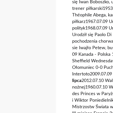
się Iwan Boboszko, u
trener piłkarski1953
Théophile Abega, kam
piłkarz1967.07.09 Uro
polityk1968.07.09 Ur
Urodził się Paolo Di 
pochodzenia chorwack
sie Iwajło Petew, bu
09 Kanada - Polska
Sheffield Wednesda
Ołomuniec 0-0 Puch
Intertoto2009.07.09
lipca
2012.07.10 Wald
nożnej1960.07.10 W 
des Princes w Paryż
i Wiktor Poniedielnik
Mistrzostw Świata w