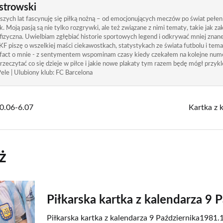
strowski
zych lat fascynuję się piłką nożną – od emocjonujących meczów po świat pełen
. Moją pasją są nie tylko rozgrywki, ale też związane z nimi tematy, takie jak 
izyczna. Uwielbiam zgłębiać historie sportowych legend i odkrywać mniej znane
KF piszę o wszelkiej maści ciekawostkach, statystykach ze świata futbolu i tem
 fact o mnie - z sentymentem wspominam czasy kiedy czekałem na kolejne nume
rzeczytać co się dzieje w piłce i jakie nowe plakaty tym razem będę mógł przykle
ele | Ulubiony klub: FC Barcelona
30.06-6.07
Kartka z 
ż
Piłkarska kartka z kalendarza 9 
Piłkarska kartka z kalendarza 9 Października1981.1