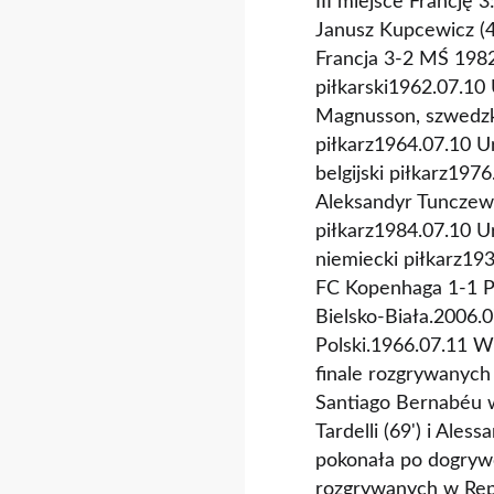
III miejsce Francję 3
Janusz Kupcewicz (46'
Francja 3-2 MŚ 1982 
piłkarski1962.07.10 
Magnusson, szwedzki
piłkarz1964.07.10 Ur
belgijski piłkarz1976
Aleksandyr Tunczew, 
piłkarz1984.07.10 U
niemiecki piłkarz1
FC Kopenhaga 1-1 P
Bielsko-Biała.2006.0
Polski.1966.07.11 W
finale rozgrywanych
Santiago Bernabéu w
Tardelli (69') i Ales
pokonała po dogrywc
rozgrywanych w Repu