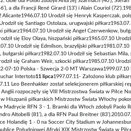
:2. Gole dla Polski zdobyli Andrzej Szarmach (40'), Stefan 
), a dla Francji René Girard (13') i Alain Couriol (72').1
Alicante1946.07.10 Urodził się Henryk Kasperczak, polsk
Urodził się Santiago Ostolaza, urugwajski piłkarz1963.07
 piłkarz1964.07.10 Urodził się Angeł Czerwenkow, bułg
odził się Eloy Olaya, hiszpański piłkarz1965.07.10 Urodzi
.07.10 Urodził się Edmílson, brazylijski piłkarz1981.07.10 
bułgarski piłkarz1982.07.10 Urodził się Sebastian Mila, 
rodził się Graham Weir, szkocki piłkarz1985.07.10 Urodz
932-07-10 Polska - Szwecja 2-0 MT Warszawa1999.07.10
uchar Intertoto
11 lipca
1997.07.11- Założono klub piłkar
7.11 Leo Beenhakker został selekcjonerem piłkarskiej re
 Anglii rozpoczęły się VIII Mistrzostwa Świata w Piłce 
 w Hiszpanii piłkarskich Mistrzostw Świata Włochy pokon
 Madrycie RFN 3 - 1. Bramki dla Włoch zdobyli Paolo Ro
sandro Altobelli (81'), a dla RFN Paul Breitner (83').2010.0
e Holandię 1 - 0 na Soccer City Stadium w Johannesbur
blice Południowej Afryki XIX Mistrzostw Świata w Piłc