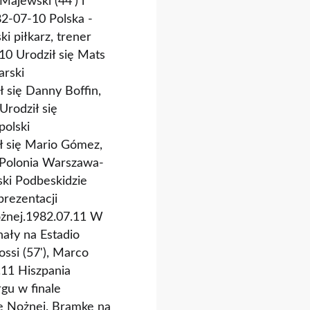
Majewski (44') i
982-07-10 Polska -
i piłkarz, trener
.10 Urodził się Mats
arski
ł się Danny Boffin,
Urodził się
polski
ił się Mario Gómez,
 Polonia Warszawa-
ski Podbeskidzie
prezentacji
Nożnej.1982.07.11 W
ały na Estadio
ssi (57'), Marco
7.11 Hiszpania
gu w finale
e Nożnej. Bramkę na