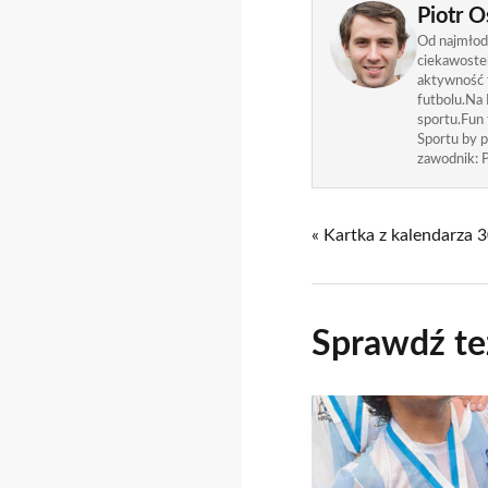
Piotr O
Od najmłods
ciekawostek
aktywność f
futbolu.Na 
sportu.Fun
Sportu by p
zawodnik: P
« Kartka z kalendarza 
Sprawdź te