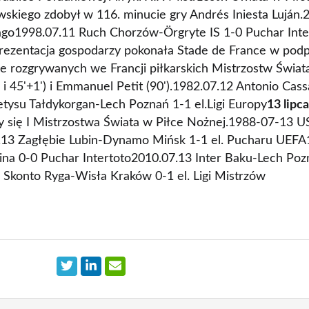
wskiego zdobył w 116. minucie gry Andrés Iniesta Luján
ago1998.07.11 Ruch Chorzów-Örgryte IS 1-0 Puchar Inte
rezentacja gospodarzy pokonała Stade de France w podp
ale rozgrywanych we Francji piłkarskich Mistrzostw Świata
 i 45'+1') i Emmanuel Petit (90').1982.07.12 Antonio Cass
etysu Tałdykorgan-Lech Poznań 1-1 el.Ligi Europy
13 lipca
 się I Mistrzostwa Świata w Piłce Nożnej.1988-07-13 U
.13 Zagłębie Lubin-Dynamo Mińsk 1-1 el. Pucharu UEFA
a 0-0 Puchar Intertoto2010.07.13 Inter Baku-Lech Pozna
Skonto Ryga-Wisła Kraków 0-1 el. Ligi Mistrzów