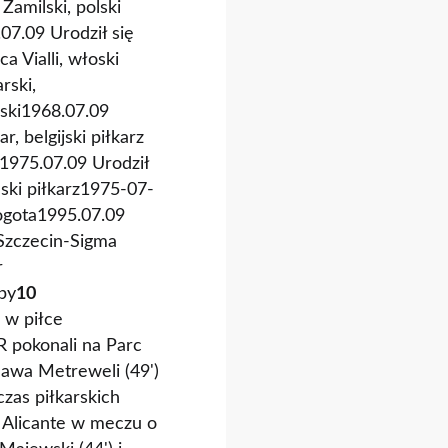
Zamilski, polski
07.09 Urodził się
a Vialli, włoski
rski,
rski1968.07.09
, belgijski piłkarz
z1975.07.09 Urodził
lski piłkarz1975-07-
ogota1995.07.09
Szczecin-Sigma
r
py
10
 w piłce
R pokonali na Parc
lawa Metreweli (49')
czas piłkarskich
w Alicante w meczu o