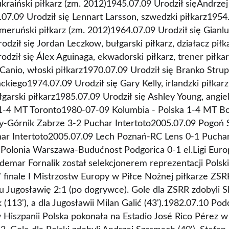
kraiński piłkarz (zm. 2012)1945.07.09 Urodził sięAndrzej 
.07.09 Urodził się Lennart Larsson, szwedzki piłkarz1954.
eruński piłkarz (zm. 2012)1964.07.09 Urodził się Gianluc
dził się Jordan Leczkow, bułgarski piłkarz, działacz piłka
odził się Álex Aguinaga, ekwadorski piłkarz, trener piłka
Canio, włoski piłkarz1970.07.09 Urodził się Branko Strupar
iego1974.07.09 Urodził się Gary Kelly, irlandzki piłkar
łgarski piłkarz1985.07.09 Urodził się Ashley Young, angie
 1-4 MT Toronto1980-07-09 Kolumbia - Polska 1-4 MT B
y-Górnik Zabrze 3-2 Puchar Intertoto2005.07.09 Pogoń 
ar Intertoto2005.07.09 Lech Poznań-RC Lens 0-1 Pucha
 Polonia Warszawa-Budućnost Podgorica 0-1 el.Ligi Euro
emar Fornalik został selekcjonerem reprezentacji Polski
finale I Mistrzostw Europy w Piłce Nożnej piłkarze ZSR
u Jugosławię 2:1 (po dogrywce). Gole dla ZSRR zdobyli S
 (113'), a dla Jugosławii Milan Galić (43').1982.07.10 Pod
 Hiszpanii Polska pokonała na Estadio José Rico Pérez 