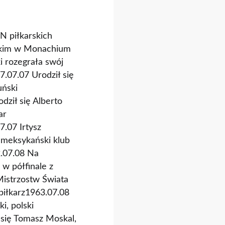
N piłkarskich
jskim w Monachium
i rozegrała swój
.07.07 Urodził się
uński
dził się Alberto
ar
.07 Irtysz
 meksykański klub
2.07.08 Na
 w półfinale z
istrzostw Świata
piłkarz1963.07.08
i, polski
ł się Tomasz Moskal,