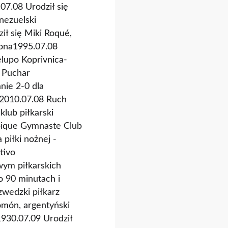
.07.08 Urodził się
nezuelski
ił się Miki Roqué,
lona1995.07.08
lupo Koprivnica-
3 Puchar
nie 2-0 dla
o2010.07.08 Ruch
lub piłkarski
mpique Gymnaste Club
piłki nożnej -
tivo
wym piłkarskich
o 90 minutach i
zwedzki piłkarz
omón, argentyński
1930.07.09 Urodził