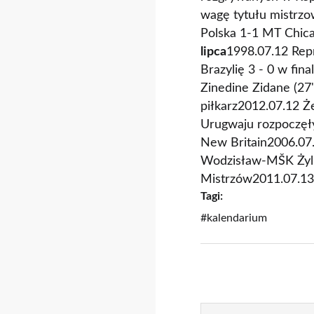
wagę tytułu mistrzo
Polska 1-1 MT Chic
lipca
1998.07.12 Rep
Brazylię 3 - 0 w fin
Zinedine Zidane (27'
piłkarz2012.07.12 Ż
Urugwaju rozpoczęły
New Britain2006.07
Wodzisław-MŠK Żylin
Mistrzów2011.07.13 
Tagi:
#kalendarium