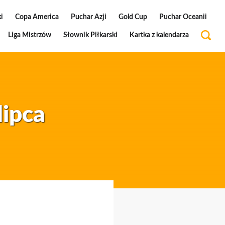
i
Copa America
Puchar Azji
Gold Cup
Puchar Oceanii
Liga Mistrzów
Słownik Piłkarski
Kartka z kalendarza
lipca