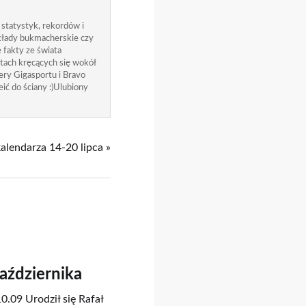
 statystyk, rekordów i
zakłady bukmacherskie czy
 fakty ze świata
atach kręcących się wokół
ry Gigasportu i Bravo
ić do ściany :)Ulubiony
kalendarza 14-20 lipca »
Października
0.09 Urodził się Rafał