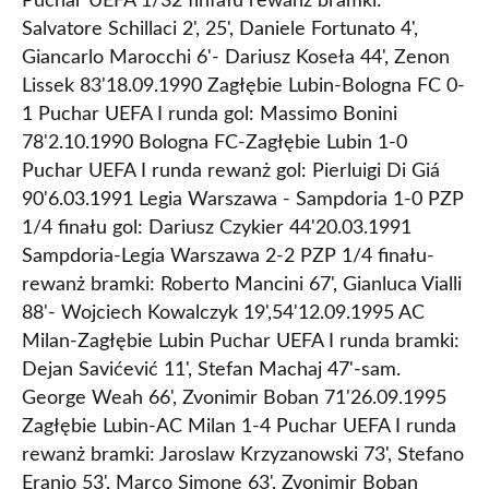
Puchar UEFA 1/32 finfału rewanż bramki:
Salvatore Schillaci 2', 25', Daniele Fortunato 4',
Giancarlo Marocchi 6'- Dariusz Koseła 44', Zenon
Lissek 83'18.09.1990 Zagłębie Lubin-Bologna FC 0-
1 Puchar UEFA I runda gol: Massimo Bonini
78'2.10.1990 Bologna FC-Zagłębie Lubin 1-0
Puchar UEFA I runda rewanż gol: Pierluigi Di Giá
90'6.03.1991 Legia Warszawa - Sampdoria 1-0 PZP
1/4 finału gol: Dariusz Czykier 44'20.03.1991
Sampdoria-Legia Warszawa 2-2 PZP 1/4 finału-
rewanż bramki: Roberto Mancini 67', Gianluca Vialli
88'- Wojciech Kowalczyk 19',54'12.09.1995 AC
Milan-Zagłębie Lubin Puchar UEFA I runda bramki:
Dejan Savićević 11', Stefan Machaj 47'-sam.
George Weah 66', Zvonimir Boban 71'26.09.1995
Zagłębie Lubin-AC Milan 1-4 Puchar UEFA I runda
rewanż bramki: Jaroslaw Krzyzanowski 73', Stefano
Eranio 53', Marco Simone 63', Zvonimir Boban