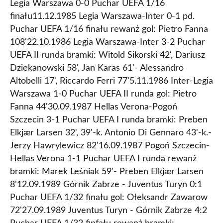
Legia Warszawa 0-0 Puchar UEFA 1/16
finału11.12.1985 Legia Warszawa-Inter 0-1 pd.
Puchar UEFA 1/16 finału rewanż gol: Pietro Fanna
108'22.10.1986 Legia Warszawa-Inter 3-2 Puchar
UEFA II runda bramki: Witold Sikorski 42', Dariusz
Dziekanowski 58', Jan Karas 61'- Alessandro
Altobelli 17', Riccardo Ferri 77'5.11.1986 Inter-Legia
Warszawa 1-0 Puchar UEFA II runda gol: Pietro
Fanna 44'30.09.1987 Hellas Verona-Pogoń
Szczecin 3-1 Puchar UEFA I runda bramki: Preben
Elkjær Larsen 32', 39'-k. Antonio Di Gennaro 43'-k.-
Jerzy Hawrylewicz 82'16.09.1987 Pogoń Szczecin-
Hellas Verona 1-1 Puchar UEFA I runda rewanż
bramki: Marek Leśniak 59'- Preben Elkjær Larsen
8'12.09.1989 Górnik Zabrze - Juventus Turyn 0:1
Puchar UEFA 1/32 finału gol: Ołeksandr Zawarow
72'27.09.1989 Juventus Turyn - Górnik Zabrze 4:2