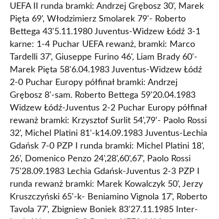
UEFA II runda bramki: Andrzej Grębosz 30', Marek
Pięta 69', Włodzimierz Smolarek 79'- Roberto
Bettega 43'5.11.1980 Juventus-Widzew Łódź 3-1
karne: 1-4 Puchar UEFA rewanż, bramki: Marco
Tardelli 37', Giuseppe Furino 46', Liam Brady 60'-
Marek Pięta 58'6.04.1983 Juventus-Widzew Łódź
2-0 Puchar Europy półfinał bramki: Andrzej
Grębosz 8'-sam. Roberto Bettega 59'20.04.1983
Widzew Łódź-Juventus 2-2 Puchar Europy półfinał
rewanż bramki: Krzysztof Surlit 54',79'- Paolo Rossi
32', Michel Platini 81'-k14.09.1983 Juventus-Lechia
Gdańsk 7-0 PZP I runda bramki: Michel Platini 18',
26', Domenico Penzo 24',28',60',67', Paolo Rossi
75'28.09.1983 Lechia Gdańsk-Juventus 2-3 PZP I
runda rewanż bramki: Marek Kowalczyk 50', Jerzy
Kruszczyński 65'-k- Beniamino Vignola 17', Roberto
Tavola 77', Zbigniew Boniek 83'27.11.1985 Inter-