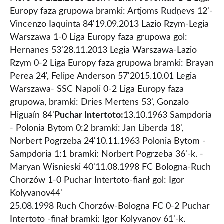
Europy faza grupowa bramki: Artjoms Rudņevs 12'-
Vincenzo Iaquinta 84'19.09.2013 Lazio Rzym-Legia
Warszawa 1-0 Liga Europy faza grupowa gol:
Hernanes 53'28.11.2013 Legia Warszawa-Lazio
Rzym 0-2 Liga Europy faza grupowa bramki: Brayan
Perea 24', Felipe Anderson 57'2015.10.01 Legia
Warszawa- SSC Napoli 0-2 Liga Europy faza
grupowa, bramki: Dries Mertens 53', Gonzalo
Higuaín 84'
Puchar Intertoto:
13.10.1963 Sampdoria
- Polonia Bytom 0:2 bramki: Jan Liberda 18',
Norbert Pogrzeba 24'10.11.1963 Polonia Bytom -
Sampdoria 1:1 bramki: Norbert Pogrzeba 36'-k. -
Maryan Wisnieski 40'11.08.1998 FC Bologna-Ruch
Chorzów 1-0 Puchar Intertoto-fianł gol: Igor
Kolyvanov44'
25.08.1998 Ruch Chorzów-Bologna FC 0-2 Puchar
Intertoto -finał bramki: Igor Kolyvanov 61'-k.