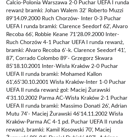
Calcio-Polonia Warszawa 2-0 Puchar UEFA I runda
rewanż bramki: Johan Walem 32' Roberto Muzzi
89'14.09.2000 Ruch Chorzów- Inter 0-3 Puchar
UEFA I runda bramki: Clarence Seedorf 62', Alvaro
Recoba 66', Robbie Keane 71'28.09.2000 Inter-
Ruch Chorzów 4-1 Puchar UEFA I runda rewanż,
bramki: Alvaro Recoba 6'-k. Clarence Seedorf 41',
87', Corrado Colombo 89'- Grzegorz Skwara
85'18.10.2001 Inter-Wisła Kraków 2-0 Puchar
UEFA II runda bramki: Mohamed Kallon
61',65'30.10.2001 Wisła Kraków-Inter 1-0 Puchar
UEFA II runda rewanż gol: Maciej Żurawski
4'31.10.2002 Parma AC-Wisła Kraków 2-1 Puchar
UEFA II runda bramki: Massimo Donati 26', Adrian
Mutu 74'- Maciej Żurawski 46'14.11.2002 Wisła
Kraków-Parma AC 4-1 pd. Puchar UEFA II runda
rewanż, bramki: Kamil Kosowski 70', Maciej