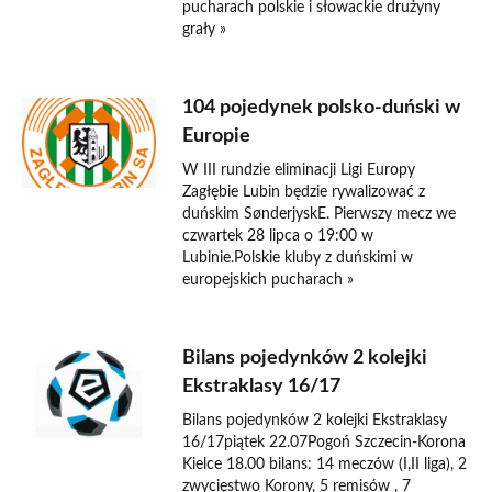
pucharach polskie i słowackie drużyny
grały »
104 pojedynek polsko-duński w
Europie
W III rundzie eliminacji Ligi Europy
Zagłębie Lubin będzie rywalizować z
duńskim SønderjyskE. Pierwszy mecz we
czwartek 28 lipca o 19:00 w
Lubinie.Polskie kluby z duńskimi w
europejskich pucharach »
Bilans pojedynków 2 kolejki
Ekstraklasy 16/17
Bilans pojedynków 2 kolejki Ekstraklasy
16/17piątek 22.07Pogoń Szczecin-Korona
Kielce 18.00 bilans: 14 meczów (I,II liga), 2
zwycięstwo Korony, 5 remisów , 7