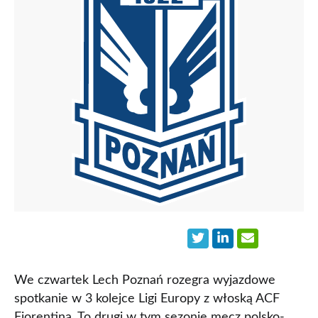
We czwartek Lech Poznań rozegra wyjazdowe
spotkanie w 3 kolejce Ligi Europy z włoską ACF
Fiorentina. To drugi w tym sezonie mecz polsko-