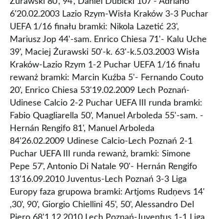
Żurawski 80', 94', Daniel Dubicki 107'- Adriano
6'20.02.2003 Lazio Rzym-Wisła Kraków 3-3 Puchar
UEFA 1/16 finału bramki: Nikola Lazetić 23',
Mariusz Jop 44'-sam. Enrico Chiesa 71'- Kalu Uche
39', Maciej Żurawski 50'-k. 63'-k.5.03.2003 Wisła
Kraków-Lazio Rzym 1-2 Puchar UEFA 1/16 finału
rewanż bramki: Marcin Kuźba 5'- Fernando Couto
20', Enrico Chiesa 53'19.02.2009 Lech Poznań-
Udinese Calcio 2-2 Puchar UEFA III runda bramki:
Fabio Quagliarella 50', Manuel Arboleda 55'-sam. -
Hernán Rengifo 81', Manuel Arboleda
84'26.02.2009 Udinese Calcio-Lech Poznań 2-1
Puchar UEFA III runda rewanż, bramki: Simone
Pepe 57', Antonio Di Natale 90'- Hernán Rengifo
13'16.09.2010 Juventus-Lech Poznań 3-3 Liga
Europy faza grupowa bramki: Artjoms Rudņevs 14'
,30', 90', Giorgio Chiellini 45', 50', Alessandro Del
Piero 68'1.12.2010 Lech Poznań-Juventus 1-1 Liga