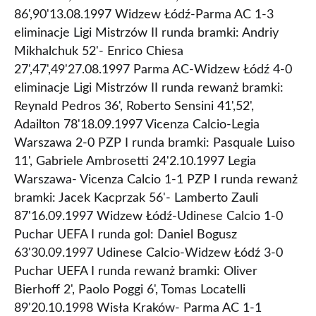
86',90'13.08.1997 Widzew Łódź-Parma AC 1-3
eliminacje Ligi Mistrzów II runda bramki: Andriy
Mikhalchuk 52'- Enrico Chiesa
27',47',49'27.08.1997 Parma AC-Widzew Łódź 4-0
eliminacje Ligi Mistrzów II runda rewanż bramki:
Reynald Pedros 36', Roberto Sensini 41',52',
Adailton 78'18.09.1997 Vicenza Calcio-Legia
Warszawa 2-0 PZP I runda bramki: Pasquale Luiso
11', Gabriele Ambrosetti 24'2.10.1997 Legia
Warszawa- Vicenza Calcio 1-1 PZP I runda rewanż
bramki: Jacek Kacprzak 56'- Lamberto Zauli
87'16.09.1997 Widzew Łódź-Udinese Calcio 1-0
Puchar UEFA I runda gol: Daniel Bogusz
63'30.09.1997 Udinese Calcio-Widzew Łódź 3-0
Puchar UEFA I runda rewanż bramki: Oliver
Bierhoff 2', Paolo Poggi 6', Tomas Locatelli
89'20.10.1998 Wisła Kraków- Parma AC 1-1