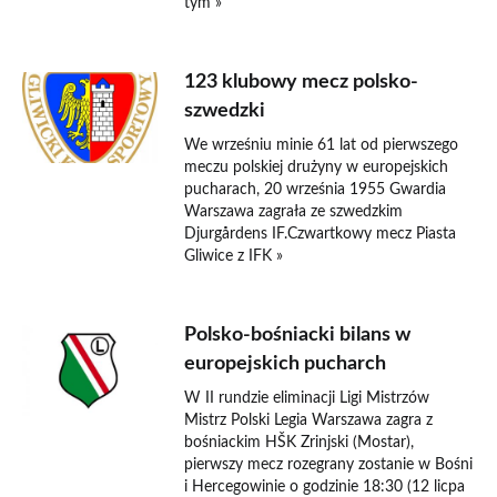
tym »
123 klubowy mecz polsko-
szwedzki
We wrześniu minie 61 lat od pierwszego
meczu polskiej drużyny w europejskich
pucharach, 20 września 1955 Gwardia
Warszawa zagrała ze szwedzkim
Djurgårdens IF.Czwartkowy mecz Piasta
Gliwice z IFK »
Polsko-bośniacki bilans w
europejskich pucharch
W II rundzie eliminacji Ligi Mistrzów
Mistrz Polski Legia Warszawa zagra z
bośniackim HŠK Zrinjski (Mostar),
pierwszy mecz rozegrany zostanie w Bośni
i Hercegowinie o godzinie 18:30 (12 licpa