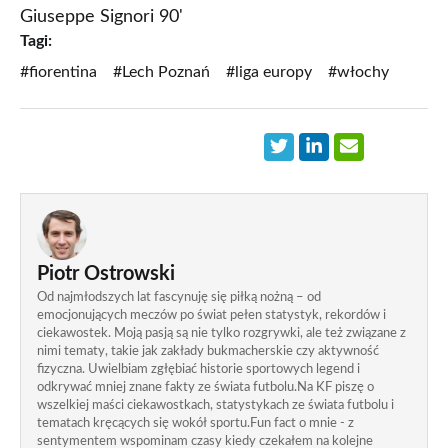
Giuseppe Signori 90'
Tagi:
#fiorentina
#Lech Poznań
#liga europy
#włochy
Piotr Ostrowski
Od najmłodszych lat fascynuję się piłką nożną – od
emocjonujących meczów po świat pełen statystyk, rekordów i
ciekawostek. Moją pasją są nie tylko rozgrywki, ale też związane z
nimi tematy, takie jak zakłady bukmacherskie czy aktywność
fizyczna. Uwielbiam zgłębiać historie sportowych legend i
odkrywać mniej znane fakty ze świata futbolu.Na KF piszę o
wszelkiej maści ciekawostkach, statystykach ze świata futbolu i
tematach kręcących się wokół sportu.Fun fact o mnie - z
sentymentem wspominam czasy kiedy czekałem na kolejne