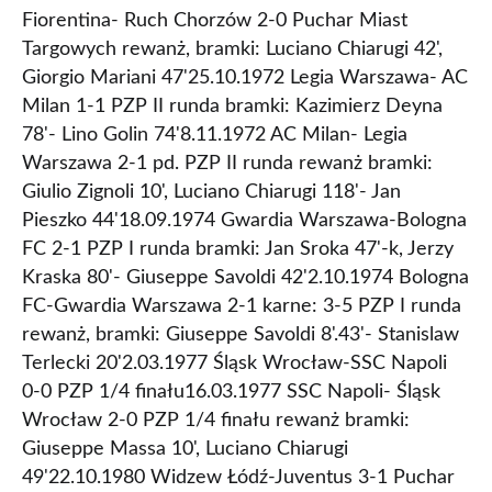
Fiorentina- Ruch Chorzów 2-0 Puchar Miast
Targowych rewanż, bramki: Luciano Chiarugi 42',
Giorgio Mariani 47'25.10.1972 Legia Warszawa- AC
Milan 1-1 PZP II runda bramki: Kazimierz Deyna
78'- Lino Golin 74'8.11.1972 AC Milan- Legia
Warszawa 2-1 pd. PZP II runda rewanż bramki:
Giulio Zignoli 10', Luciano Chiarugi 118'- Jan
Pieszko 44'18.09.1974 Gwardia Warszawa-Bologna
FC 2-1 PZP I runda bramki: Jan Sroka 47'-k, Jerzy
Kraska 80'- Giuseppe Savoldi 42'2.10.1974 Bologna
FC-Gwardia Warszawa 2-1 karne: 3-5 PZP I runda
rewanż, bramki: Giuseppe Savoldi 8'.43'- Stanislaw
Terlecki 20'2.03.1977 Śląsk Wrocław-SSC Napoli
0-0 PZP 1/4 finału16.03.1977 SSC Napoli- Śląsk
Wrocław 2-0 PZP 1/4 finału rewanż bramki:
Giuseppe Massa 10', Luciano Chiarugi
49'22.10.1980 Widzew Łódź-Juventus 3-1 Puchar