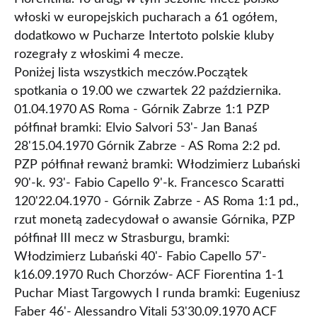
włoski w europejskich pucharach a 61 ogółem,
dodatkowo w Pucharze Intertoto polskie kluby
rozegrały z włoskimi 4 mecze.
Poniżej lista wszystkich meczów.Początek
spotkania o 19.00 we czwartek 22 października.
01.04.1970 AS Roma - Górnik Zabrze 1:1 PZP
półfinał bramki: Elvio Salvori 53'- Jan Banaś
28'15.04.1970 Górnik Zabrze - AS Roma 2:2 pd.
PZP półfinał rewanż bramki: Włodzimierz Lubański
90'-k. 93'- Fabio Capello 9'-k. Francesco Scaratti
120'22.04.1970 - Górnik Zabrze - AS Roma 1:1 pd.,
rzut monetą zadecydował o awansie Górnika, PZP
półfinał III mecz w Strasburgu, bramki:
Włodzimierz Lubański 40'- Fabio Capello 57'-
k16.09.1970 Ruch Chorzów- ACF Fiorentina 1-1
Puchar Miast Targowych I runda bramki: Eugeniusz
Faber 46'- Alessandro Vitali 53'30.09.1970 ACF