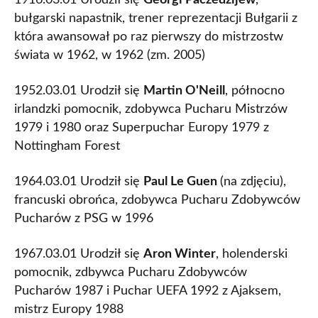
1916.03.01 Urodził się
Georgi Paczedżijew
,
bułgarski napastnik, trener reprezentacji Bułgarii z
która awansował po raz pierwszy do mistrzostw
świata w 1962, w 1962 (zm. 2005)
1952.03.01 Urodził się
Martin O'Neill
, północno
irlandzki pomocnik, zdobywca Pucharu Mistrzów
1979 i 1980 oraz Superpuchar Europy 1979 z
Nottingham Forest
1964.03.01 Urodził się
Paul Le Guen
(na zdjęciu),
francuski obrońca, zdobywca Pucharu Zdobywców
Pucharów z PSG w 1996
1967.03.01 Urodził się
Aron Winter
, holenderski
pomocnik, zdbywca Pucharu Zdobywców
Pucharów 1987 i Puchar UEFA 1992 z Ajaksem,
mistrz Europy 1988