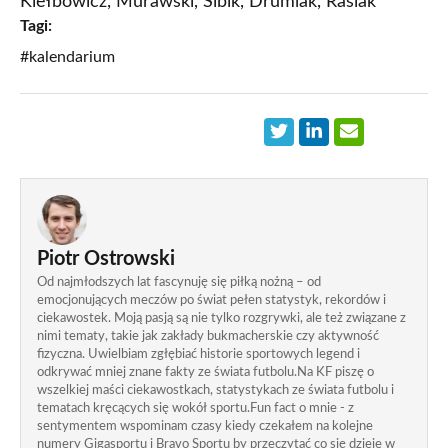
Kiełbowicz, Murawski, Sibik, Drumlak, Rasiak
Tagi:
#kalendarium
Piotr Ostrowski
Od najmłodszych lat fascynuję się piłką nożną – od
emocjonujących meczów po świat pełen statystyk, rekordów i
ciekawostek. Moją pasją są nie tylko rozgrywki, ale też związane z
nimi tematy, takie jak zakłady bukmacherskie czy aktywność
fizyczna. Uwielbiam zgłębiać historie sportowych legend i
odkrywać mniej znane fakty ze świata futbolu.Na KF piszę o
wszelkiej maści ciekawostkach, statystykach ze świata futbolu i
tematach kręcących się wokół sportu.Fun fact o mnie - z
sentymentem wspominam czasy kiedy czekałem na kolejne
numery Gigasportu i Bravo Sportu by przeczytać co się dzieje w