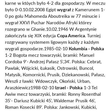
karne w któych było 4-2 dla gospodarzy. W meczu
było 0-0.10.02.2008 Egipt
wygrał
z Kamerunem 1-
0 po golu Mahomeda Aboutreika w 77 minucie i
wygrał XXVI Puchar Narodów Afryki którey
rozegrano w Ghanie.10.02.1946 W Argentynie
zakończyła się XIX edycja
Copa America
. Turniej
rozgrywany systemem ligowym każdy z każdym
wygrali gospodarze.1985-02-10
Kolumbia - Polska
1-2 Bogota mecz towarzyski, bramki: Manuel
Cordoba 9'- Andrzej Pałasz 5',34'. Polska: Cebrat,
Pawlak, Wójcicki, Łukasik, Ostrowski, Buncol,
Matysik, Komornicki, Prusik, Dziekanowski, Pałasz,
Weszli z ławki: Wdowczyk, Okoński, Urban,
Araszkiewicz1988-02-10
Izrael - Polska
1-3 Tel
Awiw mecz towarzyski, bramki: Ronny Rosenthal
35'- Dariusz Kubicki 45', Waldemar Prusik 46',
Roman Kosecki 89'. Polska: Jankowski, Kubicki,