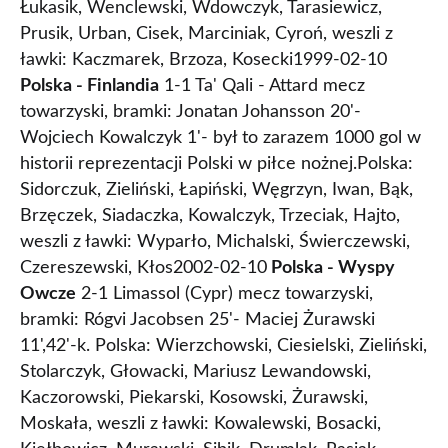
Łukasik, Wenclewski, Wdowczyk, Tarasiewicz,
Prusik, Urban, Cisek, Marciniak, Cyroń, weszli z
ławki: Kaczmarek, Brzoza, Kosecki1999-02-10
Polska - Finlandia
1-1 Ta' Qali - Attard mecz
towarzyski, bramki: Jonatan Johansson 20'-
Wojciech Kowalczyk 1'- był to zarazem 1000 gol w
historii reprezentacji Polski w piłce nożnej.Polska:
Sidorczuk, Zieliński, Łapiński, Węgrzyn, Iwan, Bąk,
Brzęczek, Siadaczka, Kowalczyk, Trzeciak, Hajto,
weszli z ławki: Wyparło, Michalski, Świerczewski,
Czereszewski, Kłos2002-02-10
Polska - Wyspy
Owcze
2-1 Limassol (Cypr) mecz towarzyski,
bramki: Rógvi Jacobsen 25'- Maciej Żurawski
11',42'-k. Polska: Wierzchowski, Ciesielski, Zieliński,
Stolarczyk, Głowacki, Mariusz Lewandowski,
Kaczorowski, Piekarski, Kosowski, Żurawski,
Moskała, weszli z ławki: Kowalewski, Bosacki,