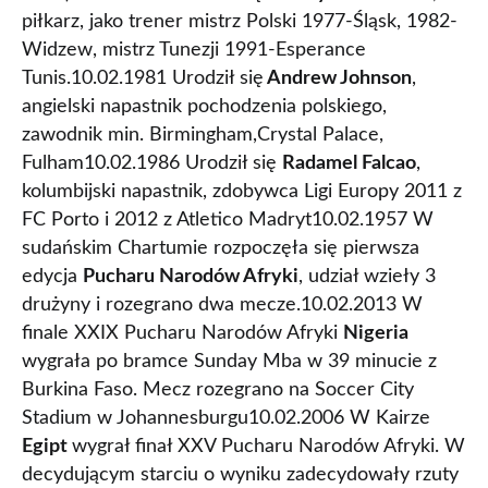
piłkarz, jako trener mistrz Polski 1977-Śląsk, 1982-
Widzew, mistrz Tunezji 1991-Esperance
Tunis.10.02.1981 Urodził się
Andrew Johnson
,
angielski napastnik pochodzenia polskiego,
zawodnik min. Birmingham,Crystal Palace,
Fulham10.02.1986 Urodził się
Radamel Falcao
,
kolumbijski napastnik, zdobywca Ligi Europy 2011 z
FC Porto i 2012 z Atletico Madryt10.02.1957 W
sudańskim Chartumie rozpoczęła się pierwsza
edycja
Pucharu Narodów Afryki
, udział wzieły 3
drużyny i rozegrano dwa mecze.10.02.2013 W
finale XXIX Pucharu Narodów Afryki
Nigeria
wygrała po bramce Sunday Mba w 39 minucie z
Burkina Faso. Mecz rozegrano na Soccer City
Stadium w Johannesburgu10.02.2006 W Kairze
Egipt
wygrał finał XXV Pucharu Narodów Afryki. W
decydującym starciu o wyniku zadecydowały rzuty