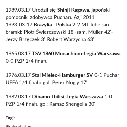
1989.03.17 Urodził się
Shinji Kagawa
, japoński
pomocnik, zdobywca Pucharu Azji 2011
1993-03-17
Brazylia - Polska
2-2 MT Ribeirao
bramki: Piotr Świerczewski 18'-sam. Müller 42'-
Jerzy Brzęczek 3', Robert Warzycha 63'
1965.03.17
TSV 1860 Monachium-Legia Warszawa
0-0 PZP 1/4 finału
1976.03.17
Stal Mielec-Hamburger SV
0-1 Puchar
UEFA 1/4 finału gol: Peter Nogly 17'
1982.03.17
Dinamo Tbilisi-Legia Warszawa
1-0
PZP 1/4 finału gol: Ramaz Shengelia 30'
Tagi:
#kalendarium