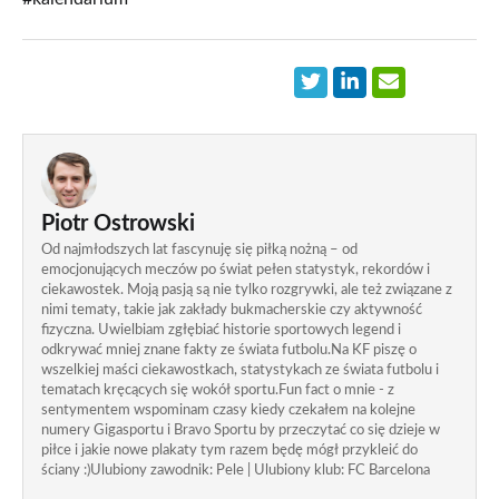
Piotr Ostrowski
Od najmłodszych lat fascynuję się piłką nożną – od
emocjonujących meczów po świat pełen statystyk, rekordów i
ciekawostek. Moją pasją są nie tylko rozgrywki, ale też związane z
nimi tematy, takie jak zakłady bukmacherskie czy aktywność
fizyczna. Uwielbiam zgłębiać historie sportowych legend i
odkrywać mniej znane fakty ze świata futbolu.Na KF piszę o
wszelkiej maści ciekawostkach, statystykach ze świata futbolu i
tematach kręcących się wokół sportu.Fun fact o mnie - z
sentymentem wspominam czasy kiedy czekałem na kolejne
numery Gigasportu i Bravo Sportu by przeczytać co się dzieje w
piłce i jakie nowe plakaty tym razem będę mógł przykleić do
ściany :)Ulubiony zawodnik: Pele | Ulubiony klub: FC Barcelona