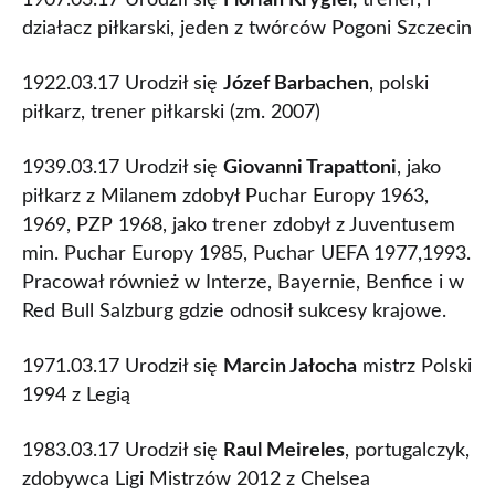
1907.03.17 Urodził się
Florian Krygiel,
trener, i
działacz piłkarski, jeden z twórców Pogoni Szczecin
1922.03.17 Urodził się
Józef Barbachen
, polski
piłkarz, trener piłkarski (zm. 2007)
1939.03.17 Urodził się
Giovanni Trapattoni
, jako
piłkarz z Milanem zdobył Puchar Europy 1963,
1969, PZP 1968, jako trener zdobył z Juventusem
min. Puchar Europy 1985, Puchar UEFA 1977,1993.
Pracował również w Interze, Bayernie, Benfice i w
Red Bull Salzburg gdzie odnosił sukcesy krajowe.
1971.03.17 Urodził się
Marcin Jałocha
mistrz Polski
1994 z Legią
1983.03.17 Urodził się
Raul Meireles
, portugalczyk,
zdobywca Ligi Mistrzów 2012 z Chelsea