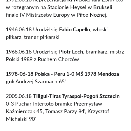
1972.06.18 Reprezentacja
RFN
pokonała ZSRR 3:0
w rozegranym na Stadionie Heysel w Brukseli
finale IV Mistrzostw Europy w Piłce Nożnej.
1946.06.18 Urodził się
Fabio Capello
, włoski
piłkarz, trener piłkarski
1968.06.18 Urodził się
Piotr Lech
, bramkarz, mistrz
Polski 1989 z Ruchem Chorzów
1978-06-18 Polska - Peru 1-0 MŚ 1978 Mendoza
gol:
Andrzej Szarmach 65'
2005.06.18
Tiligul-Tiras Tyraspol-Pogoń Szczecin
0-3 Puchar Intertoto bramki: Przemysław
Kaźmierczak 45', Tomasz Parzy 84', Krzysztof
Michalski 90'