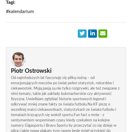
Tagi:
#kalendarium
Piotr Ostrowski
Od najmłodszych lat fascynuję się piłką nożną – od
emocjonujących meczów po świat pełen statystyk, rekordów i
ciekawostek. Moją pasją są nie tylko rozgrywki, ale też związane z
nimi tematy, takie jak zakłady bukmacherskie czy aktywność
fizyczna. Uwielbiam zgłębiać historie sportowych legend i
odkrywać mniej znane fakty ze świata futbolu.Na KF piszę o
wszelkiej maści ciekawostkach, statystykach ze świata futbolu i
tematach kręcących się wokół sportu.Fun fact o mnie - z
sentymentem wspominam czasy kiedy czekałem na kolejne
numery Gigasportu i Bravo Sportu by przeczytać co się dzieje w
piłce i jakie nowe plakaty tym razem będę mógł przykleić do