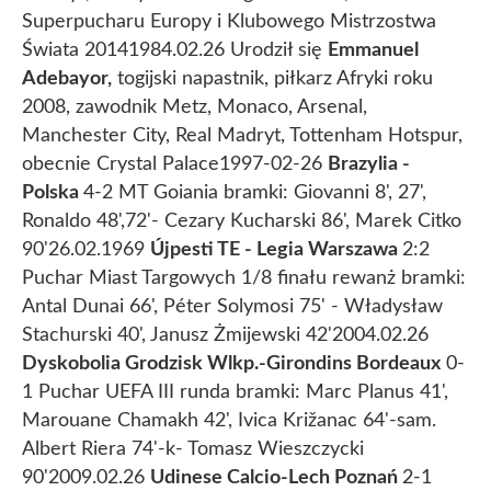
Superpucharu Europy i Klubowego Mistrzostwa
Świata 2014
1984.02.26 Urodził się
Emmanuel
Adebayor,
togijski napastnik, piłkarz Afryki roku
2008, zawodnik Metz, Monaco, Arsenal,
Manchester City, Real Madryt, Tottenham Hotspur,
obecnie Crystal Palace
1997-02-26
Brazylia -
Polska
4-2 MT Goiania bramki: Giovanni 8', 27',
Ronaldo 48',72'- Cezary Kucharski 86', Marek Citko
90'
26.02.1969
Újpesti TE - Legia Warszawa
2:2
Puchar Miast Targowych 1/8 finału rewanż bramki:
Antal Dunai 66', Péter Solymosi 75' - Władysław
Stachurski 40', Janusz Żmijewski 42'
2004.02.26
Dyskobolia Grodzisk Wlkp.-Girondins Bordeaux
0-
1 Puchar UEFA III runda bramki: Marc Planus 41',
Marouane Chamakh 42', Ivica Križanac 64'-sam.
Albert Riera 74'-k- Tomasz Wieszczycki
90'
2009.02.26
Udinese Calcio-Lech Poznań
2-1