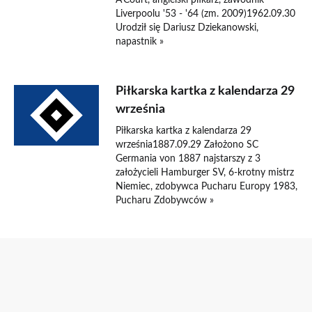
A'Court, angielski piłkarz, zawodnik
Liverpoolu '53 - '64 (zm. 2009)1962.09.30
Urodził się Dariusz Dziekanowski,
napastnik »
Piłkarska kartka z kalendarza 29
września
Piłkarska kartka z kalendarza 29
września1887.09.29 Założono SC
Germania von 1887 najstarszy z 3
założycieli Hamburger SV, 6-krotny mistrz
Niemiec, zdobywca Pucharu Europy 1983,
Pucharu Zdobywców »