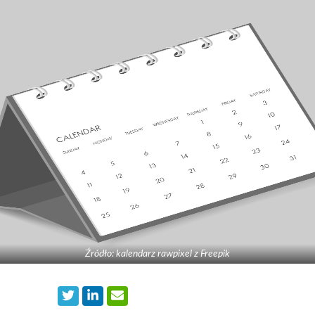
Źródło: kalendarz rawpixel z Freepik