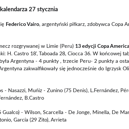
 kalendarza 27 stycznia
się
Federico Vairo
, argentyński piłkarz, zdobywca Copa 
mecz rozgrywanej w Limie (Peru)
13 edycji Copa Americ
i: H. Castro 18', Taboada 28, Ciocca 36. W końcowej ta
była Argentyna - 4 punkty , trzecie Peru- 2 punkty a osta
rgentyna zakwalfikowały się jednocześnie do Igrzysk Oli
ros - Nasazzi, Muńiz - Zunino (75 Denis), L.Fernández, Pér
Fernández, B.Castro
25 Gualco) - Wilson, Scarcella - De Jonge, Minella, De Mar
onio, García (29 Zito), Arrieta