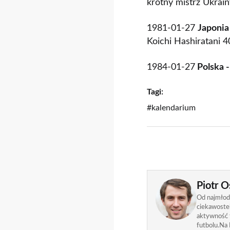
krotny mistrz Ukrai
1981-01-27
Japonia
Koichi Hashiratani 4
1984-01-27
Polska -
Tagi:
#kalendarium
Piotr O
Od najmłods
ciekawostek
aktywność f
futbolu.Na 