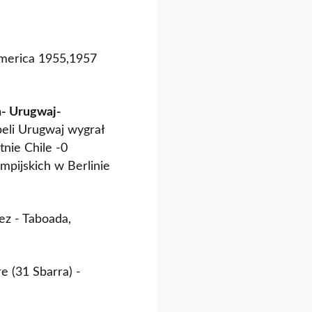
America 1955,1957
a- Urugwaj-
beli Urugwaj wygrał
tnie Chile -0
mpijskich w Berlinie
ez - Taboada,
e (31 Sbarra) -