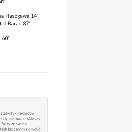
rł
sa Hasegawa 14',
ztof Baran 87'
 60'
 statystyk, rekordów i
zakłady bukmacherskie czy
 fakty ze świata
atach kręcących się wokół