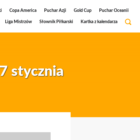
i
Copa America
Puchar Azji
Gold Cup
Puchar Oceanii
Liga Mistrzów
Słownik Piłkarski
Kartka z kalendarza
7 stycznia