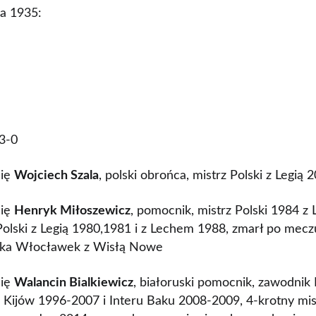
a 1935:
3-0
się
Wojciech Szala
, polski obrońca, mistrz Polski z Legią 
się
Henryk Miłoszewicz
, pomocnik, mistrz Polski 1984 z
olski z Legią 1980,1981 i z Lechem 1988, zmarł po mec
iaka Włocławek z Wisłą Nowe
się
Walancin Bialkiewicz
, białoruski pomocnik, zawodni
ijów 1996-2007 i Interu Baku 2008-2009, 4-krotny mistr