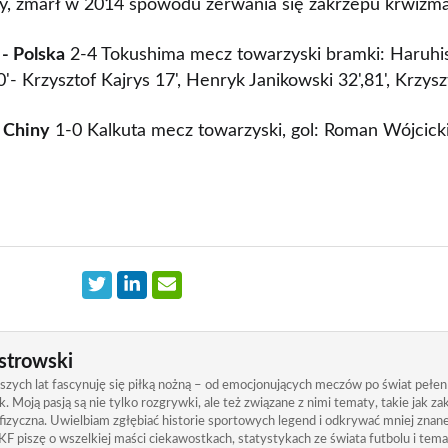
ny, zmarł w 2014 spowodu zerwania się zakrzepu krwizma
 - Polska
2-4 Tokushima mecz towarzyski bramki: Haruhi
0'- Krzysztof Kajrys 17', Henryk Janikowski 32',81', Krzys
 Chiny
1-0 Kalkuta mecz towarzyski, gol: Roman Wójcicki
strowski
zych lat fascynuję się piłką nożną – od emocjonujących meczów po świat pełen
. Moją pasją są nie tylko rozgrywki, ale też związane z nimi tematy, takie jak 
izyczna. Uwielbiam zgłębiać historie sportowych legend i odkrywać mniej znane
KF piszę o wszelkiej maści ciekawostkach, statystykach ze świata futbolu i tem