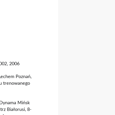
2002, 2006
 Lechem Poznań,
zu trenowanego
k Dynama Mińsk
z Białorusi, 8-