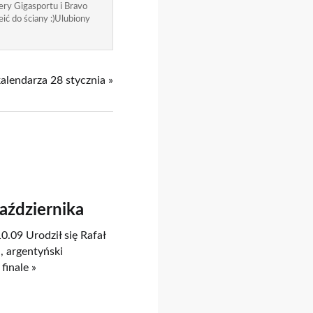
ry Gigasportu i Bravo
ić do ściany :)Ulubiony
kalendarza 28 stycznia »
Października
0.09 Urodził się Rafał
, argentyński
finale »