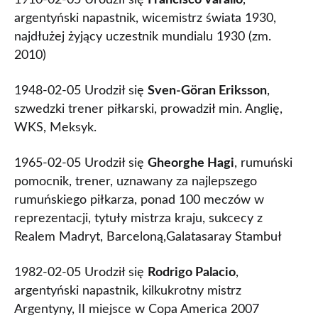
1910-02-05 Urodził się
Francisco Varallo
,
argentyński napastnik, wicemistrz świata 1930,
najdłużej żyjący uczestnik mundialu 1930 (zm.
2010)
1948-02-05 Urodził się
Sven-Göran Eriksson
,
szwedzki trener piłkarski, prowadził min. Anglię,
WKS, Meksyk.
1965-02-05 Urodził się
Gheorghe Hagi
, rumuński
pomocnik, trener, uznawany za najlepszego
rumuńskiego piłkarza, ponad 100 meczów w
reprezentacji, tytuły mistrza kraju, sukcecy z
Realem Madryt, Barceloną,Galatasaray Stambuł
1982-02-05 Urodził się
Rodrigo Palacio
,
argentyński napastnik, kilkukrotny mistrz
Argentyny, II miejsce w Copa America 2007