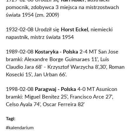
1929-02-08 Urodził się
Karl Koller
, austriacki
pomocnik, zdobywca 3 miejsca na mistrzostwach
świata 1954 (zm. 2009)
1932-02-08 Urodził się
Horst Eckel
, niemiecki
napastnik, mistrz świata 1954
1989-02-08
Kostaryka - Polska
2-4 MT San Jose
bramki: Alexandre Borge Guimaraes 11', Luis
Claudio Jara 68' - Krzysztof Warzycha 8',30', Roman
Kosecki 15', Jan Urban 66'.
1998-02-08
Paragwaj - Polska
4-0 MT Asunicon
bramki: Miguel Benitez 25', Francisco Arce 27',
Celso Ayala 74', Oscar Ferreira 82'
Tagi:
#kalendarium