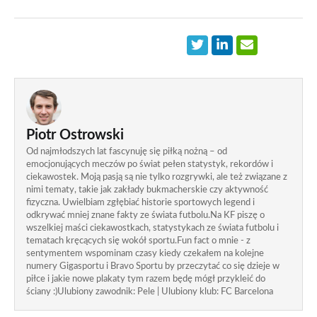
Piotr Ostrowski
Od najmłodszych lat fascynuję się piłką nożną – od
emocjonujących meczów po świat pełen statystyk, rekordów i
ciekawostek. Moją pasją są nie tylko rozgrywki, ale też związane z
nimi tematy, takie jak zakłady bukmacherskie czy aktywność
fizyczna. Uwielbiam zgłębiać historie sportowych legend i
odkrywać mniej znane fakty ze świata futbolu.Na KF piszę o
wszelkiej maści ciekawostkach, statystykach ze świata futbolu i
tematach kręcących się wokół sportu.Fun fact o mnie - z
sentymentem wspominam czasy kiedy czekałem na kolejne
numery Gigasportu i Bravo Sportu by przeczytać co się dzieje w
piłce i jakie nowe plakaty tym razem będę mógł przykleić do
ściany :)Ulubiony zawodnik: Pele | Ulubiony klub: FC Barcelona