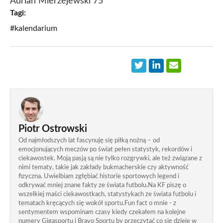
Adrian Mierzejewski 75'
Tagi:
#kalendarium
Piotr Ostrowski
Od najmłodszych lat fascynuję się piłką nożną – od
emocjonujących meczów po świat pełen statystyk, rekordów i
ciekawostek. Moją pasją są nie tylko rozgrywki, ale też związane z
nimi tematy, takie jak zakłady bukmacherskie czy aktywność
fizyczna. Uwielbiam zgłębiać historie sportowych legend i
odkrywać mniej znane fakty ze świata futbolu.Na KF piszę o
wszelkiej maści ciekawostkach, statystykach ze świata futbolu i
tematach kręcących się wokół sportu.Fun fact o mnie - z
sentymentem wspominam czasy kiedy czekałem na kolejne
numery Gigasportu i Bravo Sportu by przeczytać co się dzieje w