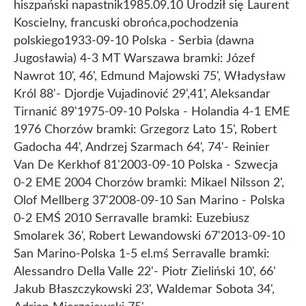
hiszpański napastnik
1985.09.10 Urodził się Laurent
Koscielny, francuski obrońca,pochodzenia
polskiego
1933-09-10 Polska - Serbia (dawna
Jugosławia) 4-3 MT Warszawa bramki: Józef
Nawrot 10', 46', Edmund Majowski 75', Władysław
Król 88'- Djordje Vujadinović 29',41', Aleksandar
Tirnanić 89'
1975-09-10 Polska - Holandia 4-1 EME
1976 Chorzów bramki: Grzegorz Lato 15', Robert
Gadocha 44', Andrzej Szarmach 64', 74'- Reinier
Van De Kerkhof 81'
2003-09-10 Polska - Szwecja
0-2 EME 2004 Chorzów bramki: Mikael Nilsson 2',
Olof Mellberg 37'
2008-09-10 San Marino - Polska
0-2 EMŚ 2010 Serravalle bramki: Euzebiusz
Smolarek 36', Robert Lewandowski 67'
2013-09-10
San Marino-Polska 1-5 el.mś Serravalle bramki:
Alessandro Della Valle 22'- Piotr Zieliński 10', 66'
Jakub Błaszczykowski 23', Waldemar Sobota 34',