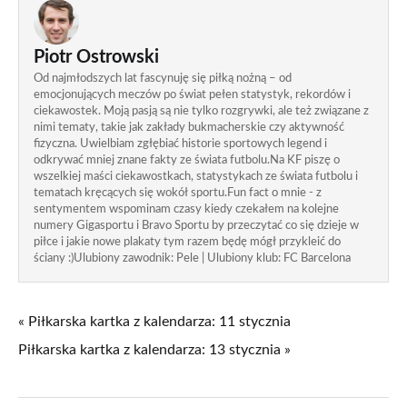
Piotr Ostrowski
Od najmłodszych lat fascynuję się piłką nożną – od
emocjonujących meczów po świat pełen statystyk, rekordów i
ciekawostek. Moją pasją są nie tylko rozgrywki, ale też związane z
nimi tematy, takie jak zakłady bukmacherskie czy aktywność
fizyczna. Uwielbiam zgłębiać historie sportowych legend i
odkrywać mniej znane fakty ze świata futbolu.Na KF piszę o
wszelkiej maści ciekawostkach, statystykach ze świata futbolu i
tematach kręcących się wokół sportu.Fun fact o mnie - z
sentymentem wspominam czasy kiedy czekałem na kolejne
numery Gigasportu i Bravo Sportu by przeczytać co się dzieje w
piłce i jakie nowe plakaty tym razem będę mógł przykleić do
ściany :)Ulubiony zawodnik: Pele | Ulubiony klub: FC Barcelona
« Piłkarska kartka z kalendarza: 11 stycznia
Piłkarska kartka z kalendarza: 13 stycznia »