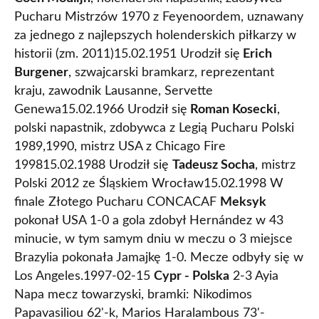
Pucharu Mistrzów 1970 z Feyenoordem, uznawany
za jednego z najlepszych holenderskich piłkarzy w
historii (zm. 2011)15.02.1951 Urodził się
Erich
Burgener
, szwajcarski bramkarz, reprezentant
kraju, zawodnik Lausanne, Servette
Genewa15.02.1966 Urodził się
Roman Kosecki
,
polski napastnik, zdobywca z Legią Pucharu Polski
1989,1990, mistrz USA z Chicago Fire
199815.02.1988 Urodził się
Tadeusz Socha
, mistrz
Polski 2012 ze Śląskiem Wrocław15.02.1998 W
finale Złotego Pucharu CONCACAF
Meksyk
pokonał USA 1-0 a gola zdobył Hernández w 43
minucie, w tym samym dniu w meczu o 3 miejsce
Brazylia pokonała Jamajkę 1-0. Mecze odbyły się w
Los Angeles.1997-02-15
Cypr - Polska
2-3 Ayia
Napa mecz towarzyski, bramki: Nikodimos
Papavasiliou 62'-k, Marios Haralambous 73'-