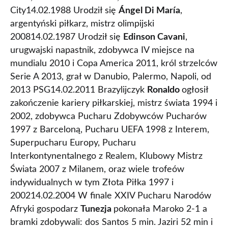
City14.02.1988 Urodził się
Ángel Di María
,
argentyński piłkarz, mistrz olimpijski
200814.02.1987 Urodził się
Edinson Cavani
,
urugwajski napastnik, zdobywca IV miejsce na
mundialu 2010 i Copa America 2011, król strzelców
Serie A 2013, grał w Danubio, Palermo, Napoli, od
2013 PSG14.02.2011 Brazylijczyk
Ronaldo
ogłosił
zakończenie kariery piłkarskiej, mistrz świata 1994 i
2002, zdobywca Pucharu Zdobywców Pucharów
1997 z Barceloną, Pucharu UEFA 1998 z Interem,
Superpucharu Europy, Pucharu
Interkontynentalnego z Realem, Klubowy Mistrz
Świata 2007 z Milanem, oraz wiele trofeów
indywidualnych w tym Złota Piłka 1997 i
200214.02.2004 W finale XXIV Pucharu Narodów
Afryki gospodarz
Tunezja
pokonała Maroko 2-1 a
bramki zdobywali: dos Santos 5 min. Jaziri 52 min i