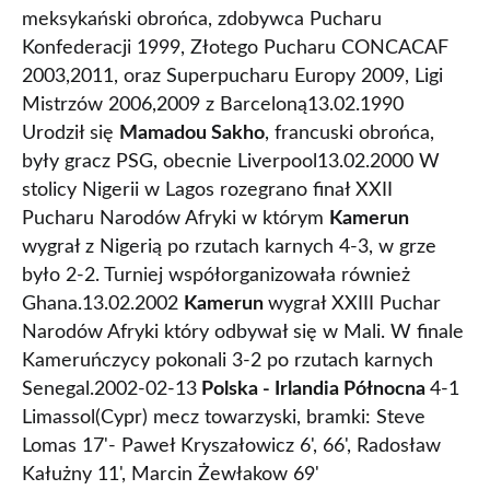
meksykański obrońca, zdobywca Pucharu
Konfederacji 1999, Złotego Pucharu CONCACAF
2003,2011, oraz Superpucharu Europy 2009, Ligi
Mistrzów 2006,2009 z Barceloną13.02.1990
Urodził się
Mamadou Sakho
, francuski obrońca,
były gracz PSG, obecnie Liverpool13.02.2000 W
stolicy Nigerii w Lagos rozegrano finał XXII
Pucharu Narodów Afryki w którym
Kamerun
wygrał z Nigerią po rzutach karnych 4-3, w grze
było 2-2. Turniej współorganizowała również
Ghana.13.02.2002
Kamerun
wygrał XXIII Puchar
Narodów Afryki który odbywał się w Mali. W finale
Kameruńczycy pokonali 3-2 po rzutach karnych
Senegal.2002-02-13
Polska - Irlandia Północna
4-1
Limassol(Cypr) mecz towarzyski, bramki: Steve
Lomas 17'- Paweł Kryszałowicz 6', 66', Radosław
Kałużny 11', Marcin Żewłakow 69'