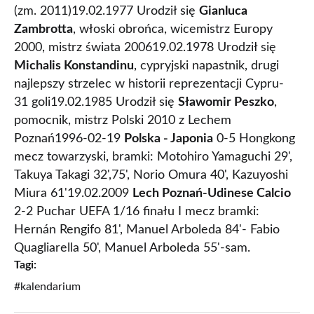
(zm. 2011)19.02.1977 Urodził się
Gianluca
Zambrotta
, włoski obrońca, wicemistrz Europy
2000, mistrz świata 200619.02.1978 Urodził się
Michalis Konstandinu
, cypryjski napastnik, drugi
najlepszy strzelec w historii reprezentacji Cypru-
31 goli19.02.1985 Urodził się
Sławomir Peszko
,
pomocnik, mistrz Polski 2010 z Lechem
Poznań1996-02-19
Polska - Japonia
0-5 Hongkong
mecz towarzyski, bramki: Motohiro Yamaguchi 29',
Takuya Takagi 32',75', Norio Omura 40', Kazuyoshi
Miura 61'19.02.2009
Lech Poznań-Udinese Calcio
2-2 Puchar UEFA 1/16 finału I mecz bramki:
Hernán Rengifo 81', Manuel Arboleda 84'- Fabio
Quagliarella 50', Manuel Arboleda 55'-sam.
Tagi:
#kalendarium