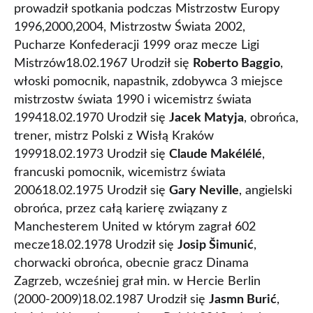
prowadził spotkania podczas Mistrzostw Europy
1996,2000,2004, Mistrzostw Świata 2002,
Pucharze Konfederacji 1999 oraz mecze Ligi
Mistrzów18.02.1967 Urodził się
Roberto Baggio
,
włoski pomocnik, napastnik, zdobywca 3 miejsce
mistrzostw świata 1990 i wicemistrz świata
199418.02.1970 Urodził się
Jacek Matyja
, obrońca,
trener, mistrz Polski z Wisłą Kraków
199918.02.1973 Urodził się
Claude Makélélé
,
francuski pomocnik, wicemistrz świata
200618.02.1975 Urodził się
Gary Neville
, angielski
obrońca, przez całą karierę związany z
Manchesterem United w którym zagrał 602
mecze18.02.1978 Urodził się
Josip Šimunić
,
chorwacki obrońca, obecnie gracz Dinama
Zagrzeb, wcześniej grał min. w Hercie Berlin
(2000-2009)18.02.1987 Urodził się
Jasmn Burić
,