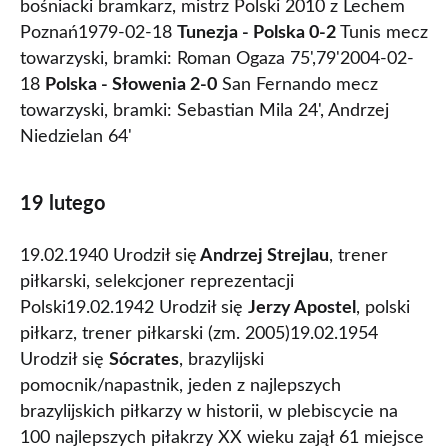
bośniacki bramkarz, mistrz Polski 2010 z Lechem
Poznań1979-02-18
Tunezja - Polska 0-2
Tunis mecz
towarzyski, bramki: Roman Ogaza 75',79'2004-02-
18
Polska - Słowenia 2-0
San Fernando mecz
towarzyski, bramki: Sebastian Mila 24', Andrzej
Niedzielan 64'
19 lutego
19.02.1940 Urodził się
Andrzej Strejlau
, trener
piłkarski, selekcjoner reprezentacji
Polski19.02.1942 Urodził się
Jerzy Apostel
, polski
piłkarz, trener piłkarski (zm. 2005)19.02.1954
Urodził się
Sócrates
, brazylijski
pomocnik/napastnik, jeden z najlepszych
brazylijskich piłkarzy w historii, w plebiscycie na
100 najlepszych piłakrzy XX wieku zajął 61 miejsce