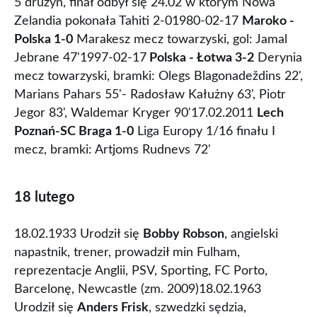
5 drużyn, finał odbył się 24.02 w którym Nowa
Zelandia pokonała Tahiti 2-01980-02-17
Maroko -
Polska 1-0
Marakesz mecz towarzyski, gol: Jamal
Jebrane 47'1997-02-17
Polska - Łotwa 3-2
Derynia
mecz towarzyski, bramki: Olegs Blagonadeždins 22',
Marians Pahars 55'- Radosław Kałużny 63', Piotr
Jegor 83', Waldemar Kryger 90'17.02.2011
Lech
Poznań-SC Braga 1-0
Liga Europy 1/16 finału I
mecz, bramki: Artjoms Rudnevs 72'
18 lutego
18.02.1933 Urodził się
Bobby Robson
, angielski
napastnik, trener, prowadził min Fulham,
reprezentacje Anglii, PSV, Sporting, FC Porto,
Barcelonę, Newcastle (zm. 2009)18.02.1963
Urodził się
Anders Frisk
, szwedzki sędzia,