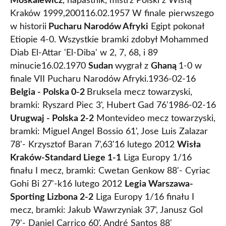
Moskalewicz
, napastnik, mistrz Polski z Wisłą
Kraków 1999,200116.02.1957 W finale pierwszego
w historii
Pucharu Narodów Afryki
Egipt pokonał
Etiopie 4-0. Wszystkie bramki zdobył Mohammed
Diab El-Attar 'El-Diba' w 2, 7, 68, i 89
minucie16.02.1970
Sudan
wygrał z
Ghaną
1-0 w
finale VII Pucharu Narodów Afryki.1936-02-16
Belgia - Polska 0-2
Bruksela mecz towarzyski,
bramki: Ryszard Piec 3', Hubert Gad 76'1986-02-16
Urugwaj - Polska 2-2
Montevideo mecz towarzyski,
bramki: Miguel Angel Bossio 61', Jose Luis Zalazar
78'- Krzysztof Baran 7',63'16 lutego 2012
Wisła
Kraków-Standard Liege 1-1
Liga Europy 1/16
finału I mecz, bramki: Cwetan Genkow 88'- Cyriac
Gohi Bi 27'-k16 lutego 2012
Legia Warszawa-
Sporting Lizbona 2-2
Liga Europy 1/16 finału I
mecz, bramki: Jakub Wawrzyniak 37', Janusz Gol
79'- Daniel Carriço 60', André Santos 88'