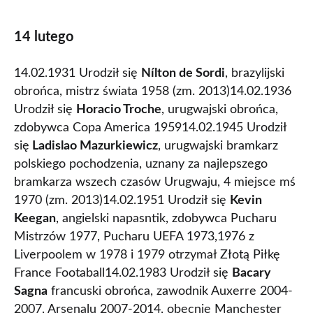
14 lutego
14.02.1931 Urodził się
Nílton de Sordi
, brazylijski
obrońca, mistrz świata 1958 (zm. 2013)14.02.1936
Urodził się
Horacio Troche
, urugwajski obrońca,
zdobywca Copa America 195914.02.1945 Urodził
się
Ladislao Mazurkiewicz
, urugwajski bramkarz
polskiego pochodzenia, uznany za najlepszego
bramkarza wszech czasów Urugwaju, 4 miejsce mś
1970 (zm. 2013)14.02.1951 Urodził się
Kevin
Keegan
, angielski napasntik, zdobywca Pucharu
Mistrzów 1977, Pucharu UEFA 1973,1976 z
Liverpoolem w 1978 i 1979 otrzymał Złotą Piłkę
France Footaball14.02.1983 Urodził się
Bacary
Sagna
francuski obrońca, zawodnik Auxerre 2004-
2007, Arsenalu 2007-2014, obecnie Manchester