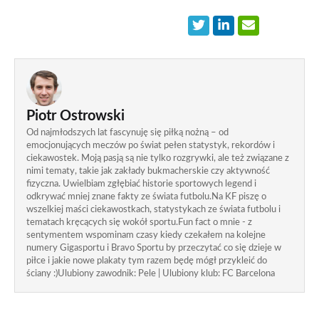
Piotr Ostrowski
Od najmłodszych lat fascynuję się piłką nożną – od
emocjonujących meczów po świat pełen statystyk, rekordów i
ciekawostek. Moją pasją są nie tylko rozgrywki, ale też związane z
nimi tematy, takie jak zakłady bukmacherskie czy aktywność
fizyczna. Uwielbiam zgłębiać historie sportowych legend i
odkrywać mniej znane fakty ze świata futbolu.Na KF piszę o
wszelkiej maści ciekawostkach, statystykach ze świata futbolu i
tematach kręcących się wokół sportu.Fun fact o mnie - z
sentymentem wspominam czasy kiedy czekałem na kolejne
numery Gigasportu i Bravo Sportu by przeczytać co się dzieje w
piłce i jakie nowe plakaty tym razem będę mógł przykleić do
ściany :)Ulubiony zawodnik: Pele | Ulubiony klub: FC Barcelona