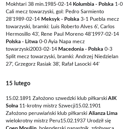
Mokhtari 38 min.1985-02-14
Kolumbia - Polska
1-0
Cali mecz towarzyski, gol: Pedro Sarmiento
28'1989-02-14
Meksyk - Polska
3-1 Puebla mecz
towarzyski, bramki: Luis Roberto Alves 6', Carlos
Hermosillo 43', Rene Paul Moreno 48'1997-02-14
Polska - Litwa
0-0 Ayia Napa mecz
towarzyski2003-02-14
Macedonia - Polska
0-3
Split mecz towarzyski, bramki: Andrzej Niedzielan
27', Grzegorz Rasiak 38', Rafał Lasocki 44'
15 lutego
15.02.1891 Założono szwedzki klub piłkarski
AIK
Solna
11-krotny mistrz Szwecji15.02.1901
Założono peruwiański klub piłkarski
Alianza Lima
wielokrotny mistrz Peru15.02.1937 Urodził się
Coen Moulijn
, holenderski napastnik, zdobywca