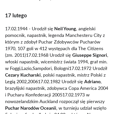
17 lutego
17.02.1944 - Urodził się
Neil Young
, angielski
pomocnik, napastnik, legenda Manchesteru City z
którym z zdobył Puchar Zdobywców Pucharów
1970, 107 goli w 412 występach dla The Citizens
(zm. 2011)17.02.1968 Urodził się
Giuseppe Signori
,
włoski napastnik, wicemistrz świata 1994, grał min.
w Foggi,Lazio,Sampdori, Bologni17.02.1972 Urodził
Cezary Kucharski
, polski napastnik, mistrz Polski z
Legią 2002,200617.02.1982 Urodził się
Adriano
,
brazylijski napastnik, zdobywca Copa America 2004
i Pucharu Konfederacji 200517.02.1973 w
nowozelandzkim Auckland rozpoczął się pierwszy
Puchar Narodów Oceanii
, w turnieju udział wzięło