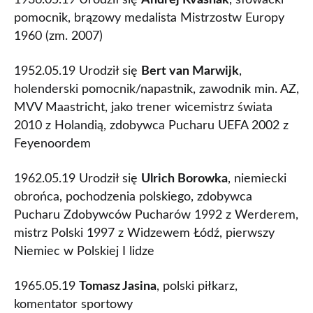
1936.05.19 Urodził się
Andrej Kvašňák
, słowacki
pomocnik, brązowy medalista Mistrzostw Europy
1960 (zm. 2007)
1952.05.19 Urodził się
Bert van Marwijk
,
holenderski pomocnik/napastnik, zawodnik min. AZ,
MVV Maastricht, jako trener wicemistrz świata
2010 z Holandią, zdobywca Pucharu UEFA 2002 z
Feyenoordem
1962.05.19 Urodził się
Ulrich Borowka
, niemiecki
obrońca, pochodzenia polskiego, zdobywca
Pucharu Zdobywców Pucharów 1992 z Werderem,
mistrz Polski 1997 z Widzewem Łódź, pierwszy
Niemiec w Polskiej I lidze
1965.05.19
Tomasz Jasina
, polski piłkarz,
komentator sportowy