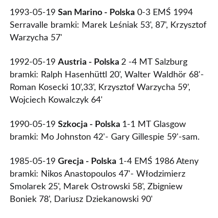
1993-05-19
San Marino - Polska
0-3 EMŚ 1994
Serravalle bramki: Marek Leśniak 53', 87', Krzysztof
Warzycha 57'
1992-05-19
Austria - Polska
2 -4 MT Salzburg
bramki: Ralph Hasenhüttl 20', Walter Waldhör 68'-
Roman Kosecki 10',33', Krzysztof Warzycha 59',
Wojciech Kowalczyk 64'
1990-05-19
Szkocja - Polska
1-1 MT Glasgow
bramki: Mo Johnston 42'- Gary Gillespie 59'-sam.
1985-05-19
Grecja - Polska
1-4 EMŚ 1986 Ateny
bramki: Nikos Anastopoulos 47'- Włodzimierz
Smolarek 25', Marek Ostrowski 58', Zbigniew
Boniek 78', Dariusz Dziekanowski 90'