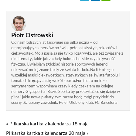
Piotr Ostrowski
Od najmłodszych lat fascynuję się piłką nożną – od
emocjonujących meczów po świat pełen statystyk, rekordów i
ciekawostek. Moją pasją są nie tylko rozgrywki, ale też związane z
nimi tematy, takie jak zakłady bukmacherskie czy aktywność
fizyczna. Uwielbiam zgłębiać historie sportowych legend i
odkrywać mniej znane fakty ze świata futbolu.Na KF piszę o
wszelkiej maści ciekawostkach, statystykach ze świata futbolu i
tematach kręcących się wokół sportu.Fun fact o mnie - z
sentymentem wspominam czasy kiedy czekałem na kolejne
numery Gigasportu i Bravo Sportu by przeczytać co się dzieje w
piłce i jakie nowe plakaty tym razem będę mógł przykleić do
ściany :)Ulubiony zawodnik: Pele | Ulubiony klub: FC Barcelona
« Piłkarska kartka z kalendarza 18 maja
Piłkarska kartka z kalendarza 20 maja »