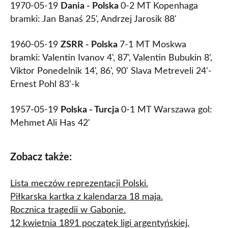
1970-05-19
Dania - Polska
0-2 MT Kopenhaga
bramki: Jan Banaś 25', Andrzej Jarosik 88'
1960-05-19
ZSRR - Polska
7-1 MT Moskwa
bramki: Valentin Ivanov 4', 87', Valentin Bubukin 8',
Viktor Ponedelnik 14', 86', 90' Slava Metreveli 24'-
Ernest Pohl 83'-k
1957-05-19
Polska - Turcja
0-1 MT Warszawa gol:
Mehmet Ali Has 42'
Zobacz także:
Lista meczów reprezentacji Polski.
Piłkarska kartka z kalendarza 18 maja.
Rocznica tragedii w Gabonie.
12 kwietnia 1891 początek ligi argentyńskiej.