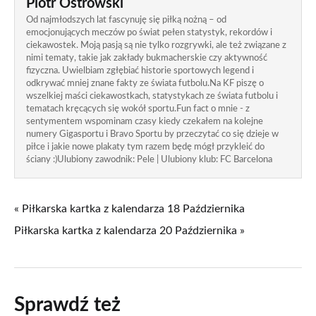
Piotr Ostrowski
Od najmłodszych lat fascynuję się piłką nożną – od
emocjonujących meczów po świat pełen statystyk, rekordów i
ciekawostek. Moją pasją są nie tylko rozgrywki, ale też związane z
nimi tematy, takie jak zakłady bukmacherskie czy aktywność
fizyczna. Uwielbiam zgłębiać historie sportowych legend i
odkrywać mniej znane fakty ze świata futbolu.Na KF piszę o
wszelkiej maści ciekawostkach, statystykach ze świata futbolu i
tematach kręcących się wokół sportu.Fun fact o mnie - z
sentymentem wspominam czasy kiedy czekałem na kolejne
numery Gigasportu i Bravo Sportu by przeczytać co się dzieje w
piłce i jakie nowe plakaty tym razem będę mógł przykleić do
ściany :)Ulubiony zawodnik: Pele | Ulubiony klub: FC Barcelona
« Piłkarska kartka z kalendarza 18 Października
Piłkarska kartka z kalendarza 20 Października »
Sprawdź też