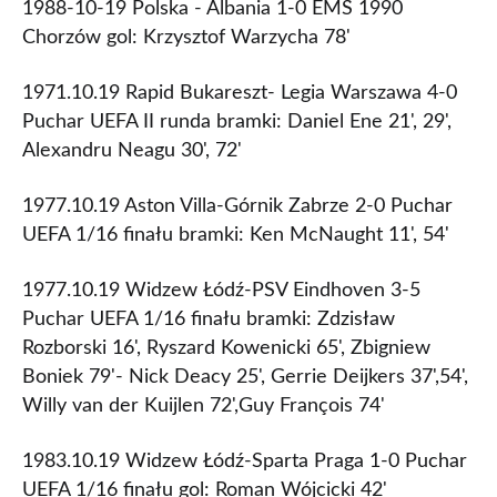
1988-10-19 Polska - Albania 1-0 EMŚ 1990
Chorzów gol: Krzysztof Warzycha 78'
1971.10.19 Rapid Bukareszt- Legia Warszawa 4-0
Puchar UEFA II runda bramki: Daniel Ene 21', 29',
Alexandru Neagu 30', 72'
1977.10.19 Aston Villa-Górnik Zabrze 2-0 Puchar
UEFA 1/16 finału bramki: Ken McNaught 11', 54'
1977.10.19 Widzew Łódź-PSV Eindhoven 3-5
Puchar UEFA 1/16 finału bramki: Zdzisław
Rozborski 16', Ryszard Kowenicki 65', Zbigniew
Boniek 79'- Nick Deacy 25', Gerrie Deijkers 37',54',
Willy van der Kuijlen 72',Guy François 74'
1983.10.19 Widzew Łódź-Sparta Praga 1-0 Puchar
UEFA 1/16 finału gol: Roman Wójcicki 42'