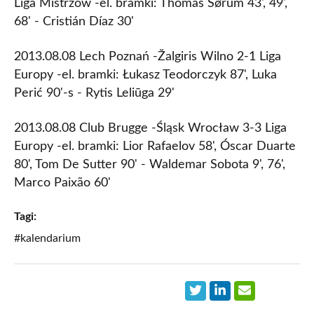
Liga Mistrzów -el. bramki: Thomas Sørum 43', 49',
68' - Cristián Díaz 30'
2013.08.08 Lech Poznań -Žalgiris Wilno 2-1 Liga
Europy -el. bramki: Łukasz Teodorczyk 87', Luka
Perić 90'-s - Rytis Leliūga 29'
2013.08.08 Club Brugge -Śląsk Wrocław 3-3 Liga
Europy -el. bramki: Lior Rafaelov 58', Óscar Duarte
80', Tom De Sutter 90' - Waldemar Sobota 9', 76',
Marco Paixão 60'
Tagi:
#kalendarium