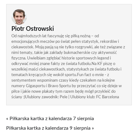
Piotr Ostrowski
Od najmłodszych lat fascynuję się piłką nożną – od
emocjonujących meczów po świat pełen statystyk, rekordów i
ciekawostek. Moją pasją są nie tylko rozgrywki, ale też związane z
nimi tematy, takie jak zakłady bukmacherskie czy aktywność
fizyczna. Uwielbiam zgłębiać historie sportowych legend i
odkrywać mniej znane fakty ze świata futbolu.Na KF piszę o
wszelkiej maści ciekawostkach, statystykach ze świata futbolu i
tematach kręcących się wokół sportu.Fun fact o mnie - z
sentymentem wspominam czasy kiedy czekałem na kolejne
numery Gigasportu i Bravo Sportu by przeczytać co się dzieje w
piłce i jakie nowe plakaty tym razem będę mógł przykleić do
ściany :)Ulubiony zawodnik: Pele | Ulubiony klub: FC Barcelona
« Piłkarska kartka z kalendarza 7 sierpnia
Piłkarska kartka z kalendarza 9 sierpnia »