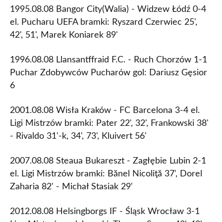
1995.08.08 Bangor City(Walia) - Widzew Łódź 0-4
el. Pucharu UEFA bramki: Ryszard Czerwiec 25',
42', 51', Marek Koniarek 89'
1996.08.08 Llansantffraid F.C. - Ruch Chorzów 1-1
Puchar Zdobywców Pucharów gol: Dariusz Gęsior
6
2001.08.08 Wisła Kraków - FC Barcelona 3-4 el.
Ligi Mistrzów bramki: Pater 22', 32', Frankowski 38'
- Rivaldo 31'-k, 34', 73', Kluivert 56'
2007.08.08 Steaua Bukareszt - Zagłębie Lubin 2-1
el. Ligi Mistrzów bramki: Bănel Nicoliţă 37', Dorel
Zaharia 82' - Michał Stasiak 29'
2012.08.08 Helsingborgs IF - Śląsk Wrocław 3-1