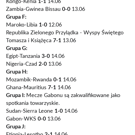
Kongo-Kenia
1-1
14.06
Zambia-Gwinea Bissau
0-0
13.06
Grupa F:
Maroko-Libia
1-0
12.06
Republika Zielonego Przylądka - Wyspy Świętego
Tomasza i Książęca
7-1
13.06
Grupa G:
Egipt-Tanzania
3-0
14.06
Nigeria-Czad
2-0
13.06
Grupa H:
Mozambik-Rwanda
0-1
14.06
Ghana-Mauritius
7-1
14.06
Grupa I:
Mecze Gabonu są zakwalifikowane jako
spotkania towarzyskie.
Sudan-Sierra Leone
1-0
14.06
Gabon-WKS
0-0
13.06
Grupa J:
Etiopia-Lesotho
2-1
14.06