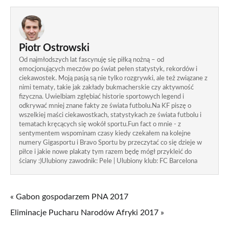
Piotr Ostrowski
Od najmłodszych lat fascynuję się piłką nożną – od
emocjonujących meczów po świat pełen statystyk, rekordów i
ciekawostek. Moją pasją są nie tylko rozgrywki, ale też związane z
nimi tematy, takie jak zakłady bukmacherskie czy aktywność
fizyczna. Uwielbiam zgłębiać historie sportowych legend i
odkrywać mniej znane fakty ze świata futbolu.Na KF piszę o
wszelkiej maści ciekawostkach, statystykach ze świata futbolu i
tematach kręcących się wokół sportu.Fun fact o mnie - z
sentymentem wspominam czasy kiedy czekałem na kolejne
numery Gigasportu i Bravo Sportu by przeczytać co się dzieje w
piłce i jakie nowe plakaty tym razem będę mógł przykleić do
ściany :)Ulubiony zawodnik: Pele | Ulubiony klub: FC Barcelona
« Gabon gospodarzem PNA 2017
Eliminacje Pucharu Narodów Afryki 2017 »