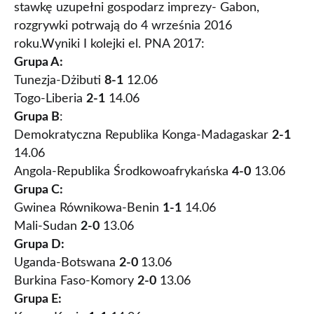
stawkę uzupełni gospodarz imprezy- Gabon,
rozgrywki potrwają do 4 września 2016
roku.Wyniki I kolejki el. PNA 2017:
Grupa A:
Tunezja-Dżibuti
8-1
12.06
Togo-Liberia
2-1
14.06
Grupa B
:
Demokratyczna Republika Konga-Madagaskar
2-1
14.06
Angola-Republika Środkowoafrykańska
4-0
13.06
Grupa C:
Gwinea Równikowa-Benin
1-1
14.06
Mali-Sudan
2-0
13.06
Grupa D:
Uganda-Botswana
2-0
13.06
Burkina Faso-Komory
2-0
13.06
Grupa E: