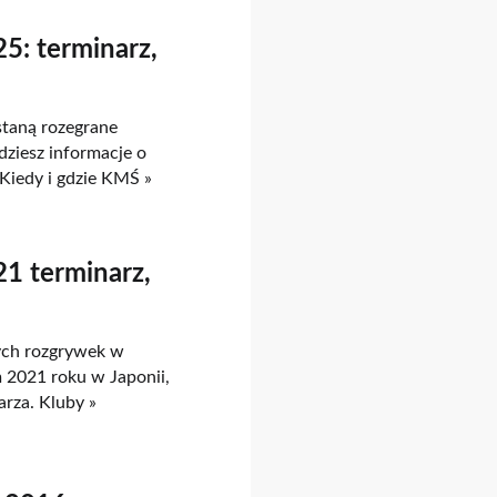
5: terminarz,
staną rozegrane
ziesz informacje o
.Kiedy i gdzie KMŚ »
1 terminarz,
ych rozgrywek w
m 2021 roku w Japonii,
arza. Kluby »