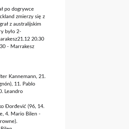
ał po dogrywce
ckland zmierzy się z
rał z australijskim
y było 2-
rakesz21.12 20.30
:30 - Marrakesz
Walter Kannemann, 21.
nón), 11. Pablo
0. Leandro
ko Đorđević (96, 14.
e, 4. Mario Bilen -
Browne).