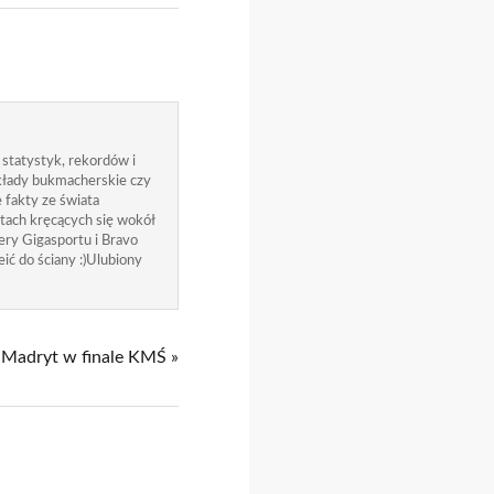
 statystyk, rekordów i
zakłady bukmacherskie czy
 fakty ze świata
atach kręcących się wokół
ry Gigasportu i Bravo
ić do ściany :)Ulubiony
 Madryt w finale KMŚ »