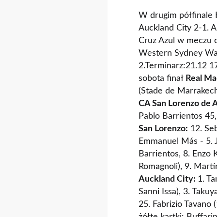
W drugim półfinale
Auckland City 2-1. 
Cruz Azul w meczu o 
Western Sydney Wand
2.Terminarz:21.12 1
sobota finał
Real Ma
(Stade de Marrakec
CA San Lorenzo de A
Pablo Barrientos 45
San Lorenzo:
12. Seb
Emmanuel Más - 5. J
Barrientos, 8. Enzo 
Romagnoli), 9. Martí
Auckland City:
1. Ta
Sanni Issa), 3. Takuy
25. Fabrizio Tavano 