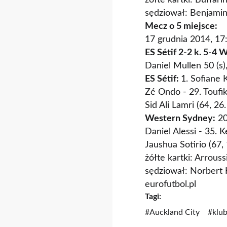
żółte kartki: Buffar
sędziował: Benjamin 
Mecz o 5 miejsce:
17 grudnia 2014, 17
ES Sétif 2-2 k. 5-4
Daniel Mullen 50 (s
ES Sétif:
1. Sofiane 
Zé Ondo - 29. Toufik
Sid Ali Lamri (64, 
Western Sydney:
20
Daniel Alessi - 35. K
Jaushua Sotirio (67, 
żółte kartki: Arrouss
sędziował: Norbert H
eurofutbol.pl
Tagi:
#Auckland City
#klu