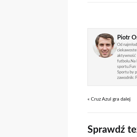
Piotr O
Od najmłods
ciekawostek
aktywność f
futbolu.Na 
sportu.Fun
Sportu by p
zawodnik: P
« Cruz Azul gra dalej
Sprawdź te