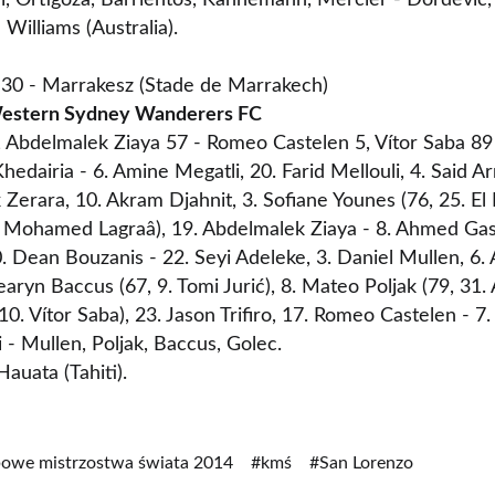
ini, Ortigoza, Barrientos, Kannemann, Mercier - Đorđević, 
Williams (Australia).
:30 - Marrakesz (Stade de Marrakech)
 Western Sydney Wanderers FC
), Abdelmalek Ziaya 57 - Romeo Castelen 5, Vítor Saba 89
Khedairia - 6. Amine Megatli, 20. Farid Mellouli, 4. Said A
 Zerara, 10. Akram Djahnit, 3. Sofiane Younes (76, 25. El 
26. Mohamed Lagraâ), 19. Abdelmalek Ziaya - 8. Ahmed Ga
. Dean Bouzanis - 22. Seyi Adeleke, 3. Daniel Mullen, 6.
earyn Baccus (67, 9. Tomi Jurić), 8. Mateo Poljak (79, 31. 
10. Vítor Saba), 23. Jason Trifiro, 17. Romeo Castelen - 7. 
i - Mullen, Poljak, Baccus, Golec.
auata (Tahiti).
bowe mistrzostwa świata 2014
#kmś
#San Lorenzo