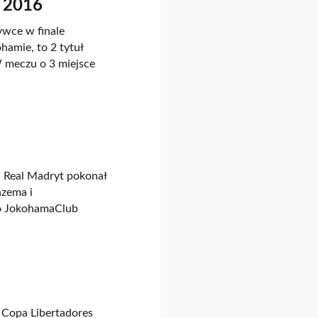
 2016
ywce w finale
amie, to 2 tytuł
W meczu o 3 miejsce
 Real Madryt pokonał
nzema i
go JokohamaClub
 Copa Libertadores