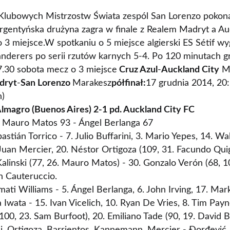
 Klubowych Mistrzostw Świata zespól San Lorenzo pokon
Argentyńska drużyna zagra w finale z Realem Madryt a Au
3 miejsce.W spotkaniu o 5 miejsce algierski ES Sétif wyg
erers po serii rzutów karnych 5-4. Po 120 minutach gr
7.30 sobota mecz o 3 miejsce
Cruz Azul
-
Auckland City
Ma
dryt
-
San Lorenzo
Marakesz
półfinał:
17 grudnia 2014, 20
h)
lmagro (Buenos Aires) 2-1 pd. Auckland City FC
, Mauro Matos 93 - Ángel Berlanga 67
astián Torrico - 7. Julio Buffarini, 3. Mario Yepes, 14. 
uan Mercier, 20. Néstor Ortigoza (109, 31. Facundo Quig
Kalinski (77, 26. Mauro Matos) - 30. Gonzalo Verón (68, 1
n Cauteruccio.
mati Williams - 5. Ángel Berlanga, 6. John Irving, 17. Mar
a Iwata - 15. Ivan Vicelich, 10. Ryan De Vries, 8. Tim Payn
(100, 23. Sam Burfoot), 20. Emiliano Tade (90, 19. David 