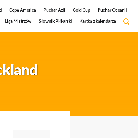
i
Copa America
Puchar Azji
Gold Cup
Puchar Oceanii
Liga Mistrzów
Słownik Piłkarski
Kartka z kalendarza
ckland