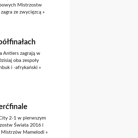
lubowych Mistrzostw
zagra ze zwycięzcą »
półfinałach
a Antlers zagrają w
zisiaj oba zespoły
uk i -afrykański »
ćfinale
 City 2-1 w pierwszym
ostw Świata 2016 i
gi Mistrzów Mamelodi »