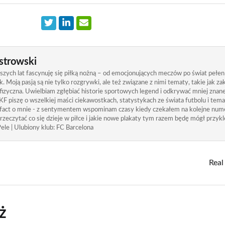
strowski
zych lat fascynuję się piłką nożną – od emocjonujących meczów po świat pełen
. Moją pasją są nie tylko rozgrywki, ale też związane z nimi tematy, takie jak 
izyczna. Uwielbiam zgłębiać historie sportowych legend i odkrywać mniej znane
KF piszę o wszelkiej maści ciekawostkach, statystykach ze świata futbolu i tem
 fact o mnie - z sentymentem wspominam czasy kiedy czekałem na kolejne nume
rzeczytać co się dzieje w piłce i jakie nowe plakaty tym razem będę mógł przykle
ele | Ulubiony klub: FC Barcelona
Real
ż