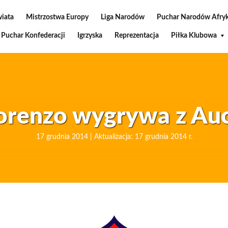
wiata
Mistrzostwa Europy
Liga Narodów
Puchar Narodów Afryk
Puchar Konfederacji
Igrzyska
Reprezentacja
Piłka Klubowa
orenzo wygrywa z Au
17 grudnia 2014 | Aktualizacja: 17 grudnia 2014 r.