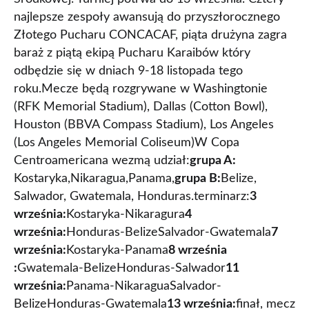
najlepsze zespoły awansują do przyszłorocznego
Złotego Pucharu CONCACAF, piąta drużyna zagra
baraż z piątą ekipą Pucharu Karaibów który
odbędzie się w dniach 9-18 listopada tego
roku.Mecze będą rozgrywane w Washingtonie
(RFK Memorial Stadium), Dallas (Cotton Bowl),
Houston (BBVA Compass Stadium), Los Angeles
(Los Angeles Memorial Coliseum)W Copa
Centroamericana wezmą udział:
grupa A:
Kostaryka,Nikaragua,Panama,
grupa B:
Belize,
Salwador, Gwatemala, Honduras.terminarz:
3
września:
Kostaryka-Nikaragura
4
września:
Honduras-BelizeSalvador-Gwatemala
7
września:
Kostaryka-Panama
8 września
:
Gwatemala-BelizeHonduras-Salwador
11
września:
Panama-NikaraguaSalvador-
BelizeHonduras-Gwatemala
13 września:
finał, mecz