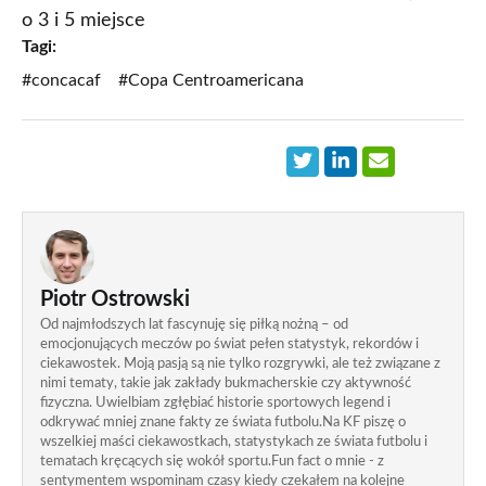
o 3 i 5 miejsce
Tagi:
#concacaf
#Copa Centroamericana
Piotr Ostrowski
Od najmłodszych lat fascynuję się piłką nożną – od
emocjonujących meczów po świat pełen statystyk, rekordów i
ciekawostek. Moją pasją są nie tylko rozgrywki, ale też związane z
nimi tematy, takie jak zakłady bukmacherskie czy aktywność
fizyczna. Uwielbiam zgłębiać historie sportowych legend i
odkrywać mniej znane fakty ze świata futbolu.Na KF piszę o
wszelkiej maści ciekawostkach, statystykach ze świata futbolu i
tematach kręcących się wokół sportu.Fun fact o mnie - z
sentymentem wspominam czasy kiedy czekałem na kolejne