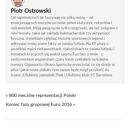
Piotr Ostrowski
Od najmłodszych lat fascynuję się piłką nożną – od
emocjonujących meczów po świat pełen statystyk, rekordów i
ciekawostek. Moją pasją są nie tylko rozgrywki, ale też związane z
nimi tematy, takie jak zakłady bukmacherskie czy aktywność
fizyczna. Uwielbiam zgłębiać historie sportowych legend i
odkrywać mniej znane fakty ze świata futbolu.Na KF piszę o
wszelkiej maści ciekawostkach, statystykach ze świata futbolu i
tematach kręcących się wokół sportu.Fun fact o mnie - z
sentymentem wspominam czasy kiedy czekałem na kolejne
numery Gigasportu i Bravo Sportu by przeczytać co się dzieje w
piłce i jakie nowe plakaty tym razem będę mógł przykleić do
ściany :)Ulubiony zawodnik: Pele | Ulubiony klub: FC Barcelona
« 800 meczów reprezentacji Polski
Koniec fazy grupowej Euro 2016 »