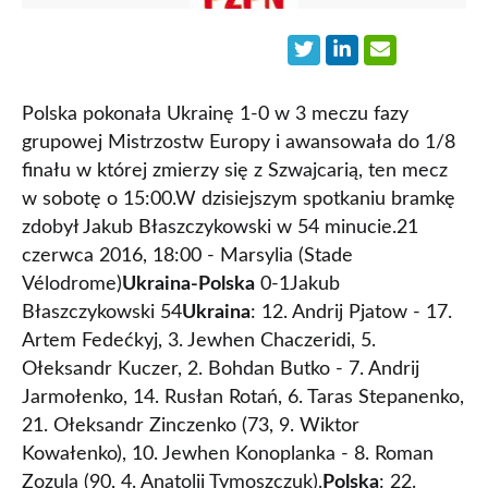
Polska pokonała Ukrainę 1-0 w 3 meczu fazy
grupowej Mistrzostw Europy i awansowała do 1/8
finału w której zmierzy się z Szwajcarią, ten mecz
w sobotę o 15:00.W dzisiejszym spotkaniu bramkę
zdobył Jakub Błaszczykowski w 54 minucie.21
czerwca 2016, 18:00 - Marsylia (Stade
Vélodrome)
Ukraina-Polska
0-1Jakub
Błaszczykowski 54
Ukraina
: 12. Andrij Pjatow - 17.
Artem Fedećkyj, 3. Jewhen Chaczeridi, 5.
Ołeksandr Kuczer, 2. Bohdan Butko - 7. Andrij
Jarmołenko, 14. Rusłan Rotań, 6. Taras Stepanenko,
21. Ołeksandr Zinczenko (73, 9. Wiktor
Kowałenko), 10. Jewhen Konoplanka - 8. Roman
Zozula (90, 4. Anatolij Tymoszczuk).
Polska
: 22.