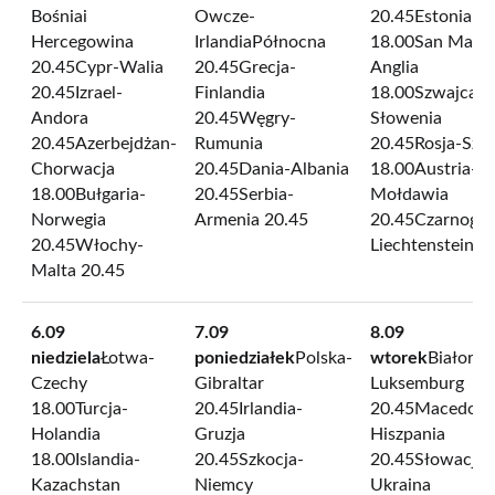
Bośniai
Owcze-
20.45Estonia-L
Hercegowina
IrlandiaPółnocna
18.00San Marin
20.45Cypr-Walia
20.45Grecja-
Anglia
20.45Izrael-
Finlandia
18.00Szwajcari
Andora
20.45Węgry-
Słowenia
20.45Azerbejdżan-
Rumunia
20.45Rosja-Szw
Chorwacja
20.45Dania-Albania
18.00Austria-
18.00Bułgaria-
20.45Serbia-
Mołdawia
Norwegia
Armenia 20.45
20.45Czarnogór
20.45Włochy-
Liechtenstein 2
Malta 20.45
6.09
7.09
8.09
niedziela
Łotwa-
poniedziałek
Polska-
wtorek
Białoruś
Czechy
Gibraltar
Luksemburg
18.00Turcja-
20.45Irlandia-
20.45Macedoni
Holandia
Gruzja
Hiszpania
18.00Islandia-
20.45Szkocja-
20.45Słowacja-
Kazachstan
Niemcy
Ukraina