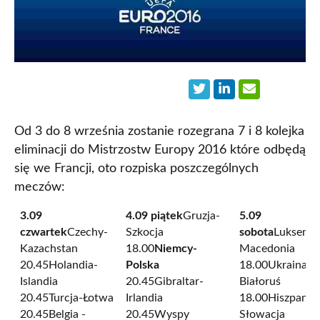
Od 3 do 8 września zostanie rozegrana 7 i 8 kolejka
eliminacji do Mistrzostw Europy 2016 które odbędą
się we Francji, oto rozpiska poszczególnych
meczów:
3.09
4.09 piątek
Gruzja-
5.09
czwartek
Czechy-
Szkocja
sobota
Luksemb
Kazachstan
18.00
Niemcy-
Macedonia
20.45Holandia-
Polska
18.00Ukraina-
Islandia
20.45Gibraltar-
Białoruś
20.45Turcja-Łotwa
Irlandia
18.00Hiszpania
20.45Belgia -
20.45Wyspy
Słowacja