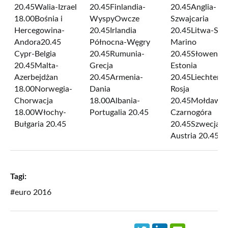
20.45Walia-Izrael
20.45Finlandia-
20.45Anglia-
18.00Bośnia i
WyspyOwcze
Szwajcaria
Hercegowina-
20.45Irlandia
20.45Litwa-San
Andora20.45
Północna-Węgry
Marino
Cypr-Belgia
20.45Rumunia-
20.45Słowenia-
20.45Malta-
Grecja
Estonia
Azerbejdżan
20.45Armenia-
20.45Liechtenst
18.00Norwegia-
Dania
Rosja
Chorwacja
18.00Albania-
20.45Mołdawia
18.00Włochy-
Portugalia 20.45
Czarnogóra
Bułgaria 20.45
20.45Szwecja-
Austria 20.45
Tagi:
#euro 2016