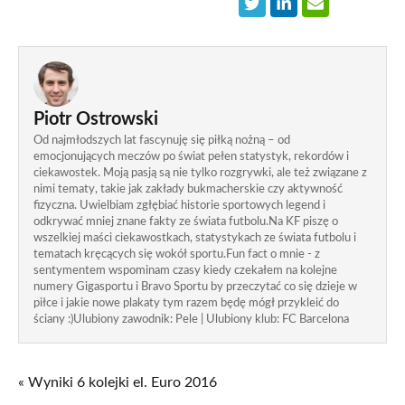
Piotr Ostrowski
Od najmłodszych lat fascynuję się piłką nożną – od
emocjonujących meczów po świat pełen statystyk, rekordów i
ciekawostek. Moją pasją są nie tylko rozgrywki, ale też związane z
nimi tematy, takie jak zakłady bukmacherskie czy aktywność
fizyczna. Uwielbiam zgłębiać historie sportowych legend i
odkrywać mniej znane fakty ze świata futbolu.Na KF piszę o
wszelkiej maści ciekawostkach, statystykach ze świata futbolu i
tematach kręcących się wokół sportu.Fun fact o mnie - z
sentymentem wspominam czasy kiedy czekałem na kolejne
numery Gigasportu i Bravo Sportu by przeczytać co się dzieje w
piłce i jakie nowe plakaty tym razem będę mógł przykleić do
ściany :)Ulubiony zawodnik: Pele | Ulubiony klub: FC Barcelona
« Wyniki 6 kolejki el. Euro 2016