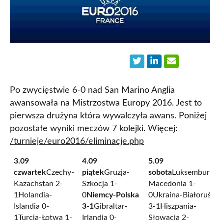
Po zwycięstwie 6-0 nad San Marino Anglia
awansowała na Mistrzostwa Europy 2016. Jest to
pierwsza drużyna która wywalczyła awans. Poniżej
pozostałe wyniki meczów 7 kolejki. Więcej:
/turnieje/euro2016/eliminacje.php
3.09
4.09
5.09
czwartek
Czechy-
piątek
Gruzja-
sobota
Luksemburg-
Kazachstan 2-
Szkocja 1-
Macedonia 1-
1Holandia-
0
Niemcy-Polska
0Ukraina-Białoruś
Islandia 0-
3-1
Gibraltar-
3-1Hiszpania-
1Turcja-Łotwa 1-
Irlandia 0-
Słowacja 2-