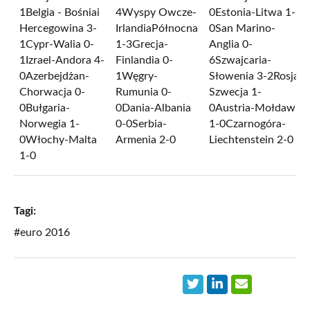
1Belgia - Bośniai
4Wyspy Owcze-
0Estonia-Litwa 1-
Hercegowina 3-
IrlandiaPółnocna
0San Marino-
1Cypr-Walia 0-
1-3Grecja-
Anglia 0-
1Izrael-Andora 4-
Finlandia 0-
6Szwajcaria-
0Azerbejdżan-
1Węgry-
Słowenia 3-2Rosja-
Chorwacja 0-
Rumunia 0-
Szwecja 1-
0Bułgaria-
0Dania-Albania
0Austria-Mołdawia
Norwegia 1-
0-0Serbia-
1-0Czarnogóra-
0Włochy-Malta
Armenia 2-0
Liechtenstein 2-0
1-0
Tagi:
#euro 2016