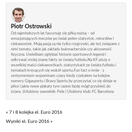
Piotr Ostrowski
Od najmłodszych lat fascynuję się piłką nożną – od
emocjonujących meczów po świat pełen statystyk, rekordów i
ciekawostek. Moją pasją są nie tylko rozgrywki, ale też związane z
nimi tematy, takie jak zakłady bukmacherskie czy aktywność
fizyczna. Uwielbiam zgłębiać historie sportowych legend i
odkrywać mniej znane fakty ze świata futbolu.Na KF piszę o
wszelkiej maści ciekawostkach, statystykach ze świata futbolu i
tematach kręcących się wokół sportu.Fun fact o mnie - z
sentymentem wspominam czasy kiedy czekałem na kolejne
numery Gigasportu i Bravo Sportu by przeczytać co się dzieje w
piłce i jakie nowe plakaty tym razem będę mógł przykleić do
ściany :)Ulubiony zawodnik: Pele | Ulubiony klub: FC Barcelona
« 7 i 8 kolejka el. Euro 2016
Wyniki el. Euro 2016 »