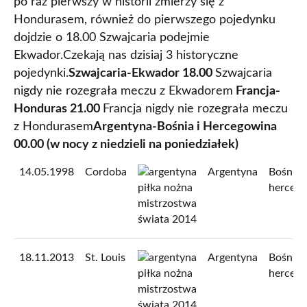
po raz pierwszy w historii zmierzy się z
Hondurasem, również do pierwszego pojedynku
dojdzie o 18.00 Szwajcaria podejmie
Ekwador.Czekają nas dzisiaj 3 historyczne
pojedynki.
Szwajcaria-Ekwador 18.00
Szwajcaria
nigdy nie rozegrała meczu z Ekwadorem
Francja-
Honduras 21.00
Francja nigdy nie rozegrała meczu
z Hondurasem
Argentyna-Bośnia i Hercegowina
00.00 (w nocy z niedzieli na poniedziałek)
14.05.1998
Cordoba
Argentyna
Bośnia i
herceg
18.11.2013
St. Louis
Argentyna
Bośnia i
herceg