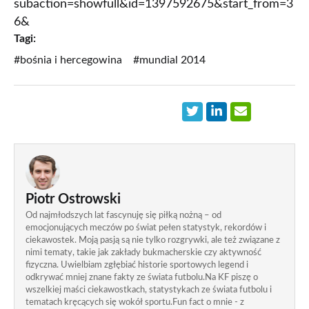
subaction=showfull&id=1397592675&start_from=3
6&
Tagi:
#bośnia i hercegowina
#mundial 2014
Piotr Ostrowski
Od najmłodszych lat fascynuję się piłką nożną – od
emocjonujących meczów po świat pełen statystyk, rekordów i
ciekawostek. Moją pasją są nie tylko rozgrywki, ale też związane z
nimi tematy, takie jak zakłady bukmacherskie czy aktywność
fizyczna. Uwielbiam zgłębiać historie sportowych legend i
odkrywać mniej znane fakty ze świata futbolu.Na KF piszę o
wszelkiej maści ciekawostkach, statystykach ze świata futbolu i
tematach kręcących się wokół sportu.Fun fact o mnie - z