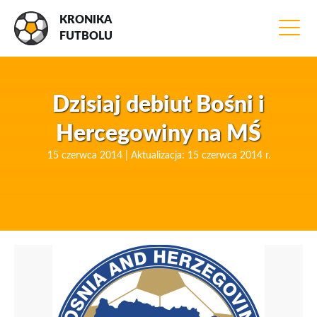
KRONIKA
FUTBOLU
Dzisiaj debiut Bośni i
Hercegowiny na MŚ
15 czerwca 2014 | Aktualizacja: 15 czerwca 2014 r.