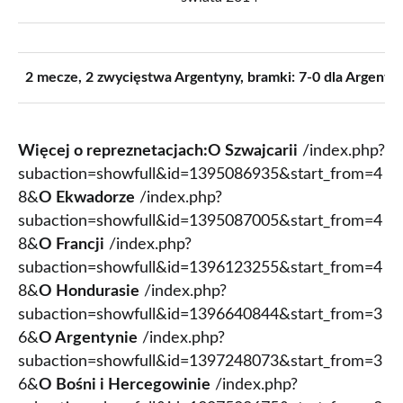
2 mecze, 2 zwycięstwa Argentyny, bramki: 7-0 dla Argenty
Więcej o repreznetacjach:
O Szwajcarii
/index.php?
subaction=showfull&id=1395086935&start_from=4
8&
O Ekwadorze
/index.php?
subaction=showfull&id=1395087005&start_from=4
8&
O Francji
/index.php?
subaction=showfull&id=1396123255&start_from=4
8&
O Hondurasie
/index.php?
subaction=showfull&id=1396640844&start_from=3
6&
O Argentynie
/index.php?
subaction=showfull&id=1397248073&start_from=3
6&
O Bośni i Hercegowinie
/index.php?