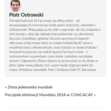
Piotr Ostrowski
Od najmłodszych lat fascynuję się piłką nożną – od
emocjonujących meczów po świat pełen statystyk, rekordów i
ciekawostek. Moją pasją są nie tylko rozgrywki, ale też związane z
nimi tematy, takie jak zakłady bukmacherskie czy aktywność
fizyczna. Uwielbiam zgłębiać historie sportowych legend i
odkrywać mniej znane fakty ze świata futbolu.Na KF piszę o
wszelkiej maści ciekawostkach, statystykach ze świata futbolu i
tematach kręcących się wokół sportu.Fun fact o mnie - z
sentymentem wspominam czasy kiedy czekałem na kolejne
numery Gigasportu i Bravo Sportu by przeczytać co się dzieje w
piłce i jakie nowe plakaty tym razem będę mógł przykleić do
ściany :)Ulubiony zawodnik: Pele | Ulubiony klub: FC Barcelona
« Złota jedenastka mundiali
Początek eliminacji Mundialu 2018 w CONCACAF »