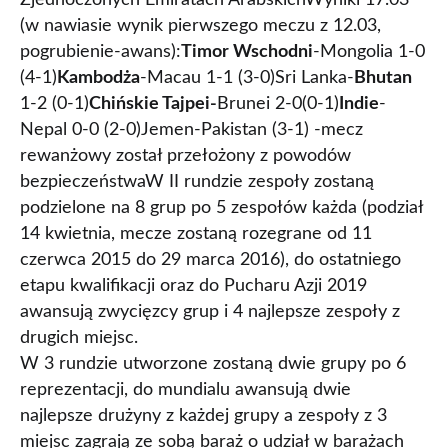
Zjednoczonych Emiratach ArabskichWyniki 17.03
(w nawiasie wynik pierwszego meczu z 12.03,
pogrubienie-awans):
Timor Wschodni
-Mongolia 1-0
(4-1)
Kambodża
-Macau 1-1 (3-0)
Sri Lanka-
Bhutan
1-2 (0-1)
Chińskie Tajpei-
Brunei 2-0(0-1)
Indie
-
Nepal 0-0 (2-0)
Jemen-Pakistan (3-1) -mecz
rewanżowy został przełożony z powodów
bezpieczeństwaW II rundzie zespoły zostaną
podzielone na 8 grup po 5 zespołów każda (podział
14 kwietnia, mecze zostaną rozegrane od 11
czerwca 2015 do 29 marca 2016), do ostatniego
etapu kwalifikacji oraz do Pucharu Azji 2019
awansują zwycięzcy grup i 4 najlepsze zespoły z
drugich miejsc.
W 3 rundzie utworzone zostaną dwie grupy po 6
reprezentacji, do mundialu awansują dwie
najlepsze drużyny z każdej grupy a zespoły z 3
miejsc zagrają ze sobą baraż o udział w barażach