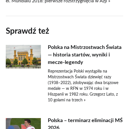
el. Mundialu 2018: pierwsze rozstrzygnięcia w Azji »
Sprawdź też
Polska na Mistrzostwach Świata
— historia startów, wyniki i
mecze-legendy
Reprezentacja Polski wystąpiła na
Mistrzostwach Świata dziewięć razy
(1938–2022), zdobywając dwa brązowe
medale — w RFN w 1974 roku i w
Hiszpanii w 1982 roku. Grzegorz Lato, z
10 golami na trzech »
Polska – terminarz eliminacji MŚ
2026