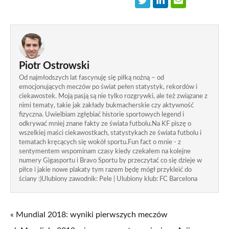
Piotr Ostrowski
Od najmłodszych lat fascynuję się piłką nożną – od
emocjonujących meczów po świat pełen statystyk, rekordów i
ciekawostek. Moją pasją są nie tylko rozgrywki, ale też związane z
nimi tematy, takie jak zakłady bukmacherskie czy aktywność
fizyczna. Uwielbiam zgłębiać historie sportowych legend i
odkrywać mniej znane fakty ze świata futbolu.Na KF piszę o
wszelkiej maści ciekawostkach, statystykach ze świata futbolu i
tematach kręcących się wokół sportu.Fun fact o mnie - z
sentymentem wspominam czasy kiedy czekałem na kolejne
numery Gigasportu i Bravo Sportu by przeczytać co się dzieje w
piłce i jakie nowe plakaty tym razem będę mógł przykleić do
ściany :)Ulubiony zawodnik: Pele | Ulubiony klub: FC Barcelona
« Mundial 2018: wyniki pierwszych meczów