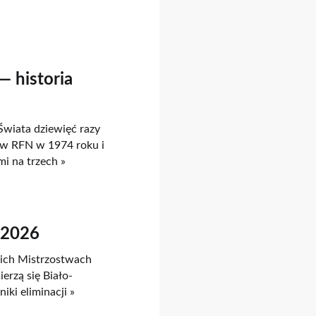
— historia
Świata dziewięć razy
w RFN w 1974 roku i
mi na trzech »
Ś 2026
skich Mistrzostwach
ierzą się Biało-
ki eliminacji »