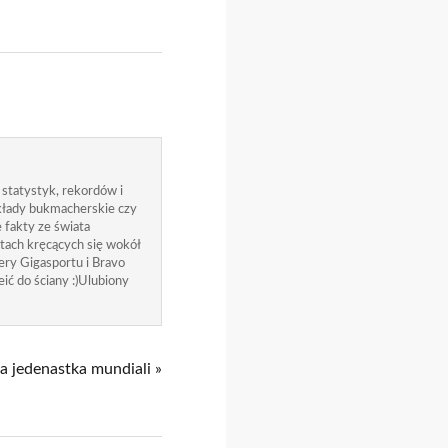
 statystyk, rekordów i
zakłady bukmacherskie czy
 fakty ze świata
atach kręcących się wokół
ry Gigasportu i Bravo
ić do ściany :)Ulubiony
a jedenastka mundiali »