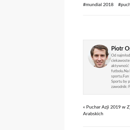
#mundial 2018
#puch
Piotr O
Od najmłods
ciekawostek
aktywność f
futbolu.Na 
sportu.Fun
Sportu by p
zawodnik: P
« Puchar Azji 2019 w 
Arabskich