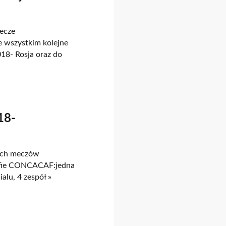
mecze
 wszystkim kolejne
18- Rosja oraz do
18-
zych meczów
refie CONCACAF:jedna
lu, 4 zespół »