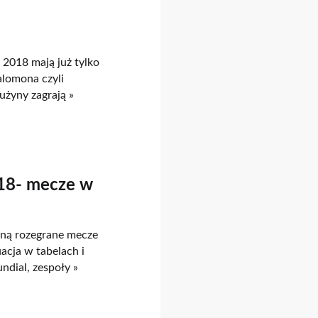
2018 mają już tylko
lomona czyli
użyny zagrają »
018- mecze w
aną rozegrane mecze
acja w tabelach i
ndial, zespoły »