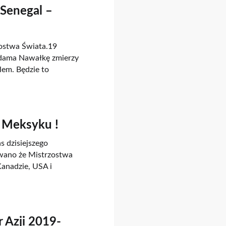
-Senegal –
zostwa Świata.19
dama Nawałkę zmierzy
em. Będzie to
 Meksyku !
 dzisiejszego
wano że Mistrzostwa
anadzie, USA i
 Azji 2019-