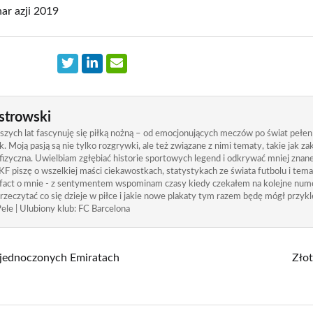
ar azji 2019
strowski
zych lat fascynuję się piłką nożną – od emocjonujących meczów po świat pełen
. Moją pasją są nie tylko rozgrywki, ale też związane z nimi tematy, takie jak 
izyczna. Uwielbiam zgłębiać historie sportowych legend i odkrywać mniej znane
KF piszę o wszelkiej maści ciekawostkach, statystykach ze świata futbolu i tem
 fact o mnie - z sentymentem wspominam czasy kiedy czekałem na kolejne nume
rzeczytać co się dzieje w piłce i jakie nowe plakaty tym razem będę mógł przykle
ele | Ulubiony klub: FC Barcelona
Zjednoczonych Emiratach
Złot