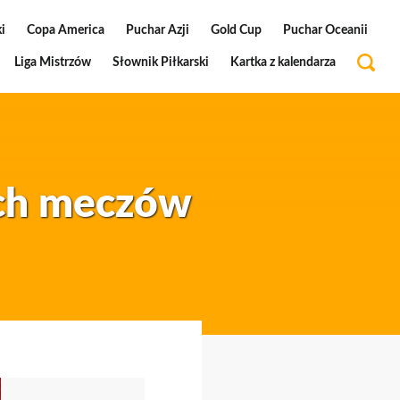
i
Copa America
Puchar Azji
Gold Cup
Puchar Oceanii
Liga Mistrzów
Słownik Piłkarski
Kartka z kalendarza
ych meczów