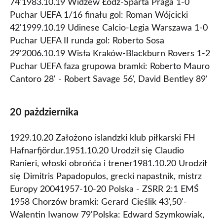
74'1983.10.19 Widzew Łódź-Sparta Praga 1-0
Puchar UEFA 1/16 finału gol: Roman Wójcicki
42'1999.10.19 Udinese Calcio-Legia Warszawa 1-0
Puchar UEFA II runda gol: Roberto Sosa
29'2006.10.19 Wisła Kraków-Blackburn Rovers 1-2
Puchar UEFA faza grupowa bramki: Roberto Mauro
Cantoro 28' - Robert Savage 56', David Bentley 89'
20 pażdziernika
1929.10.20 Założono islandzki klub piłkarski FH
Hafnarfjördur.1951.10.20 Urodził się Claudio
Ranieri, włoski obrońća i trener1981.10.20 Urodził
się Dimitris Papadopulos, grecki napastnik, mistrz
Europy 20041957-10-20 Polska - ZSRR 2:1 EMŚ
1958 Chorzów bramki: Gerard Cieślik 43',50'-
Walentin Iwanow 79'Polska: Edward Szymkowiak,