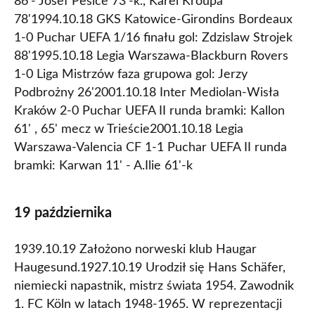
86'- Josef Pesice 73'-k., Karel Kroupa
78'1994.10.18 GKS Katowice-Girondins Bordeaux
1-0 Puchar UEFA 1/16 finału gol: Zdzislaw Strojek
88'1995.10.18 Legia Warszawa-Blackburn Rovers
1-0 Liga Mistrzów faza grupowa gol: Jerzy
Podbrożny 26'2001.10.18 Inter Mediolan-Wisła
Kraków 2-0 Puchar UEFA II runda bramki: Kallon
61' , 65' mecz w Trieście2001.10.18 Legia
Warszawa-Valencia CF 1-1 Puchar UEFA II runda
bramki: Karwan 11' - A.Ilie 61'-k
19 października
1939.10.19 Założono norweski klub Haugar
Haugesund.1927.10.19 Urodził się Hans Schäfer,
niemiecki napastnik, mistrz świata 1954. Zawodnik
1. FC Köln w latach 1948-1965. W reprezentacji