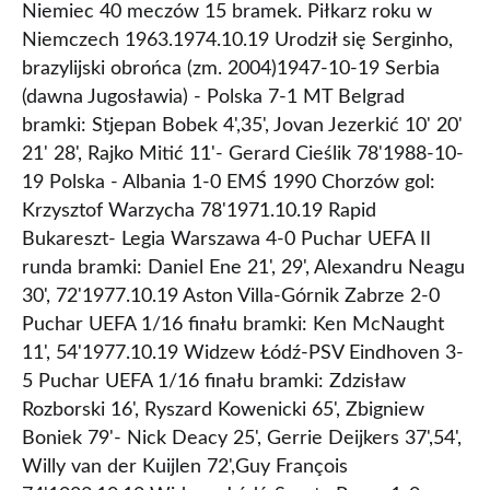
Niemiec 40 meczów 15 bramek. Piłkarz roku w
Niemczech 1963.1974.10.19 Urodził się Serginho,
brazylijski obrońca (zm. 2004)1947-10-19 Serbia
(dawna Jugosławia) - Polska 7-1 MT Belgrad
bramki: Stjepan Bobek 4',35', Jovan Jezerkić 10' 20'
21' 28', Rajko Mitić 11'- Gerard Cieślik 78'1988-10-
19 Polska - Albania 1-0 EMŚ 1990 Chorzów gol:
Krzysztof Warzycha 78'1971.10.19 Rapid
Bukareszt- Legia Warszawa 4-0 Puchar UEFA II
runda bramki: Daniel Ene 21', 29', Alexandru Neagu
30', 72'1977.10.19 Aston Villa-Górnik Zabrze 2-0
Puchar UEFA 1/16 finału bramki: Ken McNaught
11', 54'1977.10.19 Widzew Łódź-PSV Eindhoven 3-
5 Puchar UEFA 1/16 finału bramki: Zdzisław
Rozborski 16', Ryszard Kowenicki 65', Zbigniew
Boniek 79'- Nick Deacy 25', Gerrie Deijkers 37',54',
Willy van der Kuijlen 72',Guy François