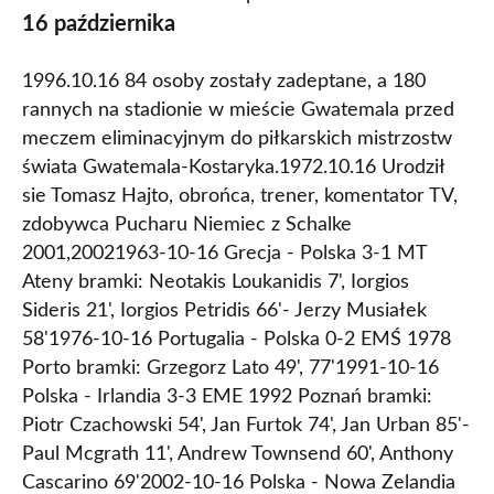
16 października
1996.10.16 84 osoby zostały zadeptane, a 180
rannych na stadionie w mieście Gwatemala przed
meczem eliminacyjnym do piłkarskich mistrzostw
świata Gwatemala-Kostaryka.1972.10.16 Urodził
sie Tomasz Hajto, obrońca, trener, komentator TV,
zdobywca Pucharu Niemiec z Schalke
2001,20021963-10-16 Grecja - Polska 3-1 MT
Ateny bramki: Neotakis Loukanidis 7', Iorgios
Sideris 21', Iorgios Petridis 66'- Jerzy Musiałek
58'1976-10-16 Portugalia - Polska 0-2 EMŚ 1978
Porto bramki: Grzegorz Lato 49', 77'1991-10-16
Polska - Irlandia 3-3 EME 1992 Poznań bramki:
Piotr Czachowski 54', Jan Furtok 74', Jan Urban 85'-
Paul Mcgrath 11', Andrew Townsend 60', Anthony
Cascarino 69'2002-10-16 Polska - Nowa Zelandia