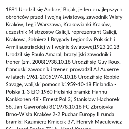
1891 Urodził się Andrzej Bujak, jeden z najlepszych
obrońców przed I wojną światową, zawodnik Wisły
Kraków, Legii Warszawa, Krakowianki Kraków,
uczestnik Mistrzostw Galicji, reprezentant Galicji,
Krakowa, żołnierz I Brygady Legionów Polskich i
Armii austriackiej w I wojnie światowej1923.10.18
Urodził się Paulo Amaral, brazylijski zawodnik i
trener (zm. 2008)1938.10.18 Urodził się Guy Roux,
francuski zawodnik i trener, prowadził AJ Auxerre
w latach 1961-20051974.10.18 Urodził się Robbie
Savage, walijski pomocnik1959-10-18 Finlandia -
Polska 1-3 EIO 1960 Helsinki bramki: Hannu
Kankkonen 48'- Ernest Pol 3', Stanisław Hachorek
58', Jan Gawroński 81'1978.10.18 FC Zbrojovka
Brno-Wisła Kraków 2-2 Puchar Europy II runda
bramki: Kazimierz Kmiecik 37', Henryk Maculewicz