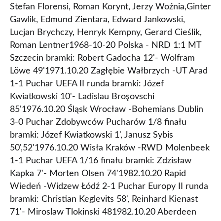
Stefan Florensi, Roman Korynt, Jerzy Woźnia,Ginter
Gawlik, Edmund Zientara, Edward Jankowski,
Lucjan Brychczy, Henryk Kempny, Gerard Cieślik,
Roman Lentner1968-10-20 Polska - NRD 1:1 MT
Szczecin bramki: Robert Gadocha 12'- Wolfram
Löwe 49'1971.10.20 Zagłębie Wałbrzych -UT Arad
1-1 Puchar UEFA II runda bramki: Józef
Kwiatkowski 10'- Ladislau Broşovschi
85'1976.10.20 Śląsk Wrocław -Bohemians Dublin
3-0 Puchar Zdobywców Pucharów 1/8 finału
bramki: Józef Kwiatkowski 1', Janusz Sybis
50',52'1976.10.20 Wisła Kraków -RWD Molenbeek
1-1 Puchar UEFA 1/16 finału bramki: Zdzisław
Kapka 7'- Morten Olsen 74'1982.10.20 Rapid
Wiedeń -Widzew Łódź 2-1 Puchar Europy II runda
bramki: Christian Keglevits 58', Reinhard Kienast
71'- Miroslaw Tlokinski 481982.10.20 Aberdeen