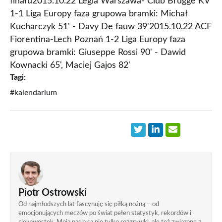
finału2015.10.22 Legia Warszawa- Club Brugge KV
1-1 Liga Europy faza grupowa bramki: Michał
Kucharczyk 51' - Davy De fauw 39'2015.10.22 ACF
Fiorentina-Lech Poznań 1-2 Liga Europy faza
grupowa bramki: Giuseppe Rossi 90' - Dawid
Kownacki 65', Maciej Gajos 82'
Tagi:
#kalendarium
Piotr Ostrowski
Od najmłodszych lat fascynuję się piłką nożną – od
emocjonujących meczów po świat pełen statystyk, rekordów i