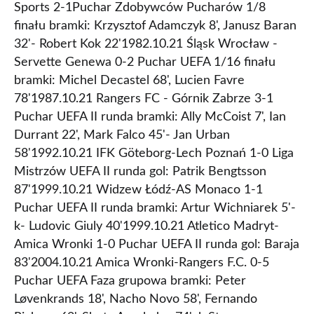
Sports 2-1Puchar Zdobywców Pucharów 1/8
finału bramki: Krzysztof Adamczyk 8', Janusz Baran
32'- Robert Kok 22'1982.10.21 Śląsk Wrocław -
Servette Genewa 0-2 Puchar UEFA 1/16 finału
bramki: Michel Decastel 68', Lucien Favre
78'1987.10.21 Rangers FC - Górnik Zabrze 3-1
Puchar UEFA II runda bramki: Ally McCoist 7', Ian
Durrant 22', Mark Falco 45'- Jan Urban
58'1992.10.21 IFK Göteborg-Lech Poznań 1-0 Liga
Mistrzów UEFA II runda gol: Patrik Bengtsson
87'1999.10.21 Widzew Łódź-AS Monaco 1-1
Puchar UEFA II runda bramki: Artur Wichniarek 5'-
k- Ludovic Giuly 40'1999.10.21 Atletico Madryt-
Amica Wronki 1-0 Puchar UEFA II runda gol: Baraja
83'2004.10.21 Amica Wronki-Rangers F.C. 0-5
Puchar UEFA Faza grupowa bramki: Peter
Løvenkrands 18', Nacho Novo 58', Fernando