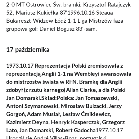
2-0 MT Ostrowiec Św. bramki: Krzysztof Ratajczyk
52', Mariusz Kukiełka 87'1996.10.16 Steaua
Bukareszt-Widzew Łódź 1-1 Liga Mistrzów faza
grupowa gol: Daniel Bogusz 83'-sam.
17 października
1973.10.17 Reprezentacja Polski zremisowała z
reprezentacją Anglii 1-1 na Wembleyi awansowała
do mistrzostw świata w RFN. Bramkę dla Anglii
zdobył (z rzutu karnego) Allan Clarke, a dla Polski
Jan Domarski.
Skład:
Polska: Jan Tomaszewski,
Antoni Szymanowski, Mirosław Bulzacki, Jerzy
Gorgoń, Adam Musiał, Lesław Ćmikiewicz,
Kazimierz Deyna, Henryk Kasperczak, Grzegorz
Lato, Jan Domarski, Robert Gadocha
1977.10.17
Urodził sie André Villas-Boas, portugalski