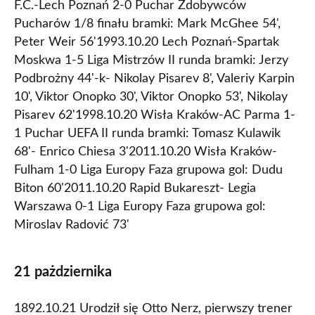
F.C.-Lech Poznań 2-0 Puchar Zdobywców
Pucharów 1/8 finału bramki: Mark McGhee 54',
Peter Weir 56'1993.10.20 Lech Poznań-Spartak
Moskwa 1-5 Liga Mistrzów II runda bramki: Jerzy
Podbrożny 44'-k- Nikolay Pisarev 8', Valeriy Karpin
10', Viktor Onopko 30', Viktor Onopko 53', Nikolay
Pisarev 62'1998.10.20 Wisła Kraków-AC Parma 1-
1 Puchar UEFA II runda bramki: Tomasz Kulawik
68'- Enrico Chiesa 3'2011.10.20 Wisła Kraków-
Fulham 1-0 Liga Europy Faza grupowa gol: Dudu
Biton 60'2011.10.20 Rapid Bukareszt- Legia
Warszawa 0-1 Liga Europy Faza grupowa gol:
Miroslav Radović 73'
21 pażdziernika
1892.10.21 Urodził się Otto Nerz, pierwszy trener