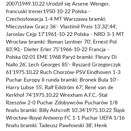
2007)1949.10.22 Urodził się Arsene Wenger,
francuski trener1950-10-22 Polska -
Czechosłowacja 1-4 MT Warszawa bramki:
Mieczysław Gracz 36'- Vlastimil Preis 13',32',44',
Jaroslav Cejp 17'1961-10-22 Polska - NRD 3-1 MT
Wrocław bramki: Roman Lentner 70', Ernest Pol
83',90,- Dieter Erler 75'1966-10-22 Francja -
Polska 02:01 EME 1968 Paryż bramki: Fleury Di
Nallo 26', Lech Georges 85'- Ryszard Grzegorczyk
61'1975.10.22 Ruch Chorzów-PSV Eindhoven 1-3
Puchar Europy II runda bramki: Bronek Bula 10'-
Harry Lubse 55', Ralf Edström 67', René van de
Kerkhof 74'1975.10.22 Wrexham A.F.C.-Stal
Rzeszów 2-0 Puchar Zdobywców Pucharów 1/8
finału bramki: Billy Ashcroft 10',34'1975.10.22 Śląsk
Wrocław-Royal Antwerp FC 1-1 Puchar UEFA 1/16
finału bramki: Tadeusz Pawłowski 38', Henk