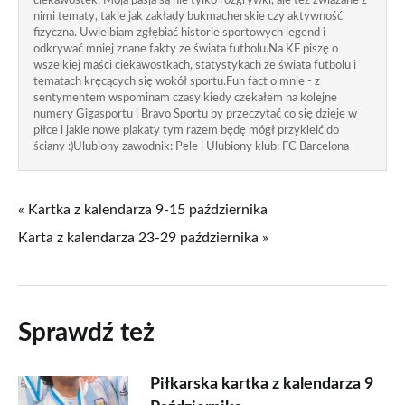
ciekawostek. Moją pasją są nie tylko rozgrywki, ale też związane z
nimi tematy, takie jak zakłady bukmacherskie czy aktywność
fizyczna. Uwielbiam zgłębiać historie sportowych legend i
odkrywać mniej znane fakty ze świata futbolu.Na KF piszę o
wszelkiej maści ciekawostkach, statystykach ze świata futbolu i
tematach kręcących się wokół sportu.Fun fact o mnie - z
sentymentem wspominam czasy kiedy czekałem na kolejne
numery Gigasportu i Bravo Sportu by przeczytać co się dzieje w
piłce i jakie nowe plakaty tym razem będę mógł przykleić do
ściany :)Ulubiony zawodnik: Pele | Ulubiony klub: FC Barcelona
« Kartka z kalendarza 9-15 października
Karta z kalendarza 23-29 października »
Sprawdź też
Piłkarska kartka z kalendarza 9