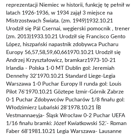
reprezentacji Niemiec w historii, funkcję tę pełnił w
latach 1926-1936, w 1934 zajął 3 miejsce na
Mistrzostwach Świata. (zm. 1949)1932.10.21
Urodził się Pál Csernai, węgierski pomocnik , trener
(zm. 2013)1933.10.21 Urodził się Francisco Gento
López, hiszpański napastnik zdobywca Pucharu
Europy 56,57,58,59,60,661970.10.21 Urodził się
Andrzej Krzyształowicz, bramkarz1973-10-21
Irlandia - Polska 1-0 MT Dublin gol: Jeremiah
Dennehy 32'1970.10.21 Standard Liege-Legia
Warszawa 1-0 Puchar Europy II runda gol: Louis
Pilot 76'1970.10.21 Göztepe Izmir-Górnik Zabrze
0-1 Puchar Zdobywców Pucharów 1/8 finału gol:
Włodzimierz Lubański 28'1978.10.21 ÍB
Vestmannaeyja- Śląsk Wrocław 0-2 Puchar UEFA
1/16 finału bramki: Józef Kwiatkowski 52.'- Roman
Faber 68'1981.10.21 Legia Warszawa- Lausanne