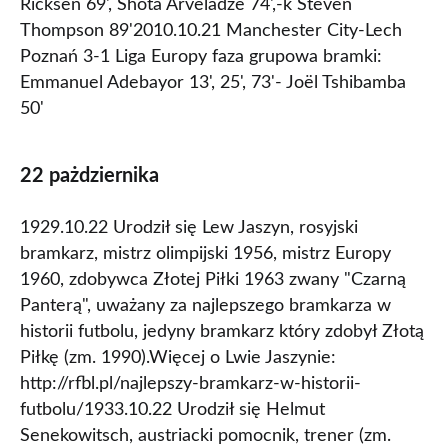
Ricksen 69', Shota Arveladze 74',-k Steven
Thompson 89'2010.10.21 Manchester City-Lech
Poznań 3-1 Liga Europy faza grupowa bramki:
Emmanuel Adebayor 13', 25', 73'- Joël Tshibamba
50'
22 pażdziernika
1929.10.22 Urodził się Lew Jaszyn, rosyjski
bramkarz, mistrz olimpijski 1956, mistrz Europy
1960, zdobywca Złotej Piłki 1963 zwany "Czarną
Panterą", uważany za najlepszego bramkarza w
historii futbolu, jedyny bramkarz który zdobył Złotą
Piłkę (zm. 1990).Więcej o Lwie Jaszynie:
http://rfbl.pl/najlepszy-bramkarz-w-historii-
futbolu/1933.10.22 Urodził się Helmut
Senekowitsch, austriacki pomocnik, trener (zm.