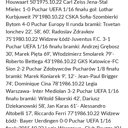
Houwaart 50'1975.10.22 Carl Zeiss Jena-Stal
Mielec 1-0 Puchar UEFA 1/16 finału gol: Lothar
Kurbjuweit 79'1980.10.22 CSKA Sofia-Szombierki
Bytom 4-0 Puchar Europy II runda bramki: Tsvetan
Ionchev 22', 58', 60', Radoslav Zdravkov
75'1980.10.22 Widzew Łódź-Juventus F.C. 3-1
Puchar UEFA 1/16 finału bramki: Andrzej Grębosz
30', Marek Pięta 69', Włodzimierz Smolarek 79'-
Roberto Bettega 43'1986.10.22 GKS Katowice-FC
Sion 2-2 Puchar Zdobywców Pucharów 1/8 finału
bramki: Marek Koniarek 9', 12'- Jean-Paul Brigger
74', Dominique Cina 78'1986.10.22 Legia
Warszawa- Inter Mediolan 3-2 Puchar UEFA 1/16
finału bramki: Witold Sikorski 42', Dariusz
Dziekanowski 58', Jan Karas 61'- Alessandro
Altobelli 17', Riccardo Ferri 77'1986.10.22 Widzew
Łódź- Bayer Uerdingen 0-0 Puchar UEFA 1/16