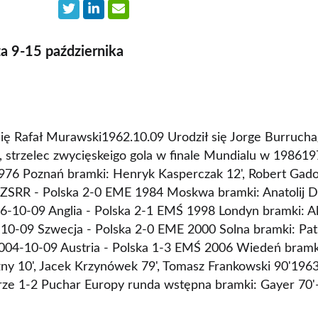
za 9-15 października
się Rafał Murawski1962.10.09 Urodził się Jorge Burrucha
, strzelec zwycięskeigo gola w finale Mundialu w 198619
976 Poznań bramki: Henryk Kasperczak 12', Robert Gado
ZSRR - Polska 2-0 EME 1984 Moskwa bramki: Anatolij D
6-10-09 Anglia - Polska 2-1 EMŚ 1998 Londyn bramki: Al
10-09 Szwecja - Polska 2-0 EME 2000 Solna bramki: Patr
2004-10-09 Austria - Polska 1-3 EMŚ 2006 Wiedeń bram
ny 10', Jacek Krzynówek 79', Tomasz Frankowski 90'1963
e 1-2 Puchar Europy runda wstępna bramki: Gayer 70'-