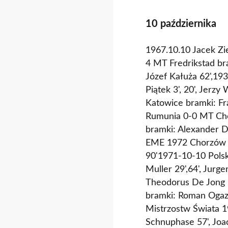
10 października
1967.10.10 Jacek Zi
4 MT Fredrikstad bra
Józef Kałuża 62',19
Piątek 3', 20', Jerz
Katowice bramki: Fra
Rumunia 0-0 MT Cho
bramki: Alexander D
EME 1972 Chorzów br
90'1971-10-10 Pols
Muller 29',64', Jur
Theodorus De Jong 
bramki: Roman Ogaza
Mistrzostw Świata 1
Schnuphase 57', Joa