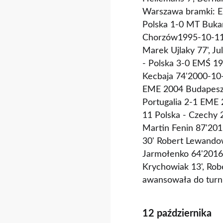
Warszawa bramki: E
Polska 1-0 MT Bukar
Chorzów1995-10-11 S
Marek Ujlaky 77', J
- Polska 3-0 EMŚ 19
Kecbaja 74'2000-10
EME 2004 Budapeszt 
Portugalia 2-1 EME
11 Polska - Czechy 
Martin Fenin 87'20
30' Robert Lewandow
Jarmołenko 64'2016-
Krychowiak 13', Robe
awansowała do turni
12 października