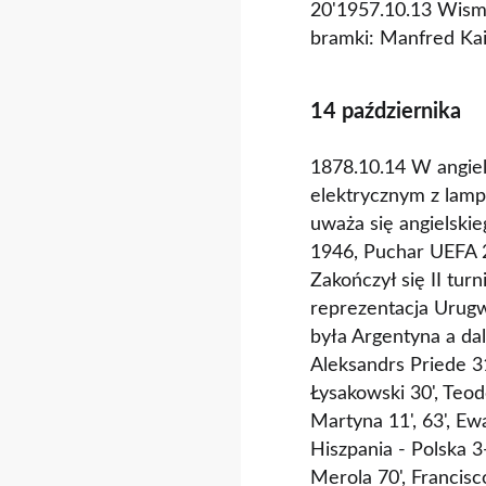
20'1957.10.13 Wism
bramki: Manfred Kais
14 października
1878.10.14 W angiels
elektrycznym z lamp
uważa się angielskie
1946, Puchar UEFA 
Zakończył się II tu
reprezentacja Urugw
była Argentyna a dal
Aleksandrs Priede 31
Łysakowski 30', Te
Martyna 11', 63', E
Hiszpania - Polska 
Merola 70', Francis