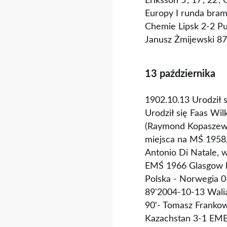
Eriksson 5', 17', 22
Europy I runda bram
Chemie Lipsk 2-2 P
Janusz Żmijewski 87
13 października
1902.10.13 Urodził s
Urodził się Faas Wi
(Raymond Kopaszewsk
miejsca na MŚ 1958,
Antonio Di Natale, 
EMŚ 1966 Glasgow br
Polska - Norwegia 0-
89'2004-10-13 Walia
90'- Tomasz Frankow
Kazachstan 3-1 EME 