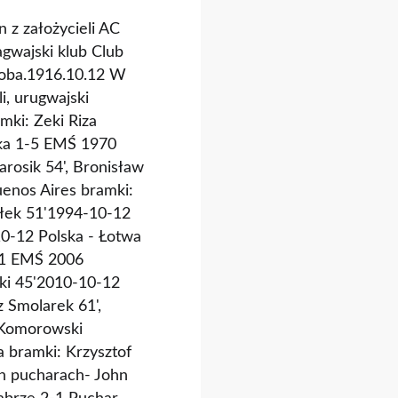
n z założycieli AC
gwajski klub Club
rdoba.1916.10.12 W
, urugwajski
mki: Zeki Riza
ska 1-5 EMŚ 1970
arosik 54', Bronisław
enos Aires bramki:
ołek 51'1994-10-12
10-12 Polska - Łotwa
2-1 EMŚ 2006
ki 45'2010-10-12
z Smolarek 61',
 Komorowski
 bramki: Krzysztof
ch pucharach- John