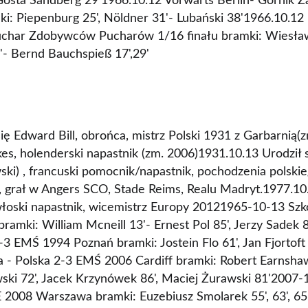
', Gösta Sandberg 29'1966.10.12 Vorwärts Berlin- Górnik 
ki: Piepenburg 25', Nöldner 31'- Lubański 38'1966.10.1
uchar Zdobywców Pucharów 1/16 finału bramki: Wiesław
'- Bernd Bauchspieß 17',29'
ię Edward Bill, obrońca, mistrz Polski 1931 z Garbarnią
lkes, holenderski napastnik (zm. 2006)1931.10.13 Urodzi
i) , francuski pomocnik/napastnik, pochodzenia polskie
 grał w Angers SCO, Stade Reims, Realu Madryt.1977.10.
włoski napastnik, wicemistrz Europy 20121965-10-13 Szko
amki: William Mcneill 13'- Ernest Pol 85', Jerzy Sadek
3 EMŚ 1994 Poznań bramki: Jostein Flo 61', Jan Fjortoft
 - Polska 2-3 EMŚ 2006 Cardiff bramki: Robert Earnshaw
ski 72', Jacek Krzynówek 86', Maciej Żurawski 81'2007-
2008 Warszawa bramki: Euzebiusz Smolarek 55', 63', 65'