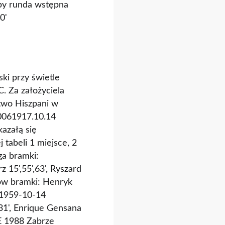
py runda wstępna
0'
ki przy świetle
. Za założyciela
stwo Hiszpani w
0061917.10.14
azałą się
tabeli 1 miejsce, 2
ga bramki:
 15',55',63', Ryszard
ów bramki: Henryk
2'1959-10-14
31', Enrique Gensana
E 1988 Zabrze