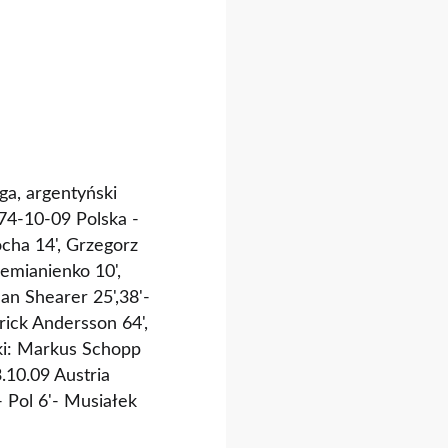
ga, argentyński
74-10-09 Polska -
cha 14', Grzegorz
emianienko 10',
an Shearer 25',38'-
ick Andersson 64',
ki: Markus Schopp
.10.09 Austria
 Pol 6'- Musiałek