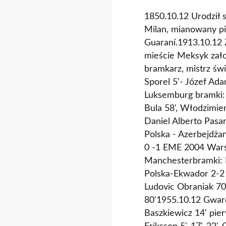
1850.10.12 Urodził s
Milan, mianowany p
Guaraní.1913.10.12 
mieście Meksyk zało
bramkarz, mistrz św
Sporel 5'- Józef Ad
Luksemburg bramki: J
Bula 58', Włodzimie
Daniel Alberto Pasa
Polska - Azerbejdża
0 -1 EME 2004 Warsz
Manchesterbramki: 
Polska-Ekwador 2-2 
Ludovic Obraniak 7
80'1955.10.12 Gward
Baszkiewicz 14' pie