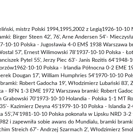
eliński, mistrz Polski 1994,1995,2002 z Legią1926-10-10 
mki: Birger Steen 42', 76', Arne Andersen 54'- Mieczysław
37-10-10 Polska - Jugosławia 4-0 EMŚ 1938 Warszawa b
y Wostal 57', Ernest Wilimowski 78'1937-10-10 Polska - Ł
nciszek Pytel 55', Jerzy Piec 63'- Janis Rozitis 64'1948-
rzów1962-10-10 Polska - Irlandia Północna 0-2 EME 
erek Dougan 17', William Humphries 54'1970-10-10 Pols
amki: Robert Gadocha 19', Włodzimierz Lubański 83', Z
ka - RFN 1-3 EME 1972 Warszawa bramki: Robert Gadoc
gen Grabowski 70'1973-10-10 Holandia - Polska 1-1 MT R
35'- Kazimierz Deyna 45'1979-10-10 Polska - Islandia 
 55',74'1981-10-10 Polska pokonała w Lipsku NRD 3-2 
982 i zapewniła sobie awans do Mundialu, bramki bramki
chim Streich 67'- Andrzej Szarmach 2', Włodzimierz Smol