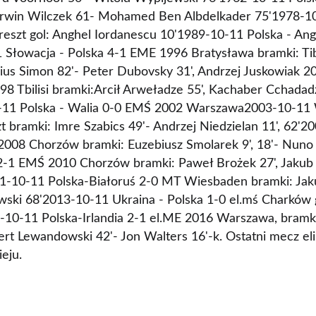
rwin Wilczek 61- Mohamed Ben Albdelkader 75'1978-1
eszt gol: Anghel Iordanescu 10'1989-10-11 Polska - An
łowacja - Polska 4-1 EME 1996 Bratysława bramki: Tibo
ulius Simon 82'- Peter Dubovsky 31', Andrzej Juskowiak 
98 Tbilisi bramki:Arcił Arweładze 55', Kachaber Cchadad
-11 Polska - Walia 0-0 EMŚ 2002 Warszawa2003-10-11 
bramki: Imre Szabics 49'- Andrzej Niedzielan 11', 62'20
 2008 Chorzów bramki: Euzebiusz Smolarek 9', 18'- Nun
2-1 EMŚ 2010 Chorzów bramki: Paweł Brożek 27', Jakub 
11-10-11 Polska-Białoruś 2-0 MT Wiesbaden bramki: Jak
ski 68'2013-10-11 Ukraina - Polska 1-0 el.mś Charków g
10-11 Polska-Irlandia 2-1 el.ME 2016 Warszawa, bramk
rt Lewandowski 42'- Jon Walters 16'-k. Ostatni mecz eli
eju.