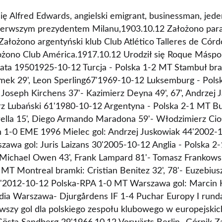
ię Alfred Edwards, angielski emigrant, businessman, jede
ierwszym prezydentem Milanu,1903.10.12 Założono para
Założono argentyński klub Club Atlético Talleres de Có
żono Club América.1917.10.12 Urodził się Roque Máspoli
iata 19501925-10-12 Turcja - Polska 1-2 MT Stambuł bra
amek 29', Leon Sperling67'1969-10-12 Luksemburg - Pol
oseph Kirchens 37'- Kazimierz Deyna 49', 67', Andrzej J
rz Lubański 61'1980-10-12 Argentyna - Polska 2-1 MT Bu
rella 15', Diego Armando Maradona 59'- Włodzimierz Ci
n 1-0 EME 1996 Mielec gol: Andrzej Juskowiak 44'2002-
awa gol: Juris Laizans 30'2005-10-12 Anglia - Polska 
Michael Owen 43', Frank Lampard 81'- Tomasz Frankows
MT Montreal bramki: Cristian Benitez 32', 78'- Euzebius
0'2012-10-12 Polska-RPA 1-0 MT Warszawa gol: Marcin
ia Warszawa- Djurgårdens IF 1-4 Puchar Europy I runda
rwszy gol dla polskiego zespołu klubowego w europejski