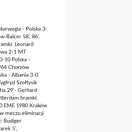
Norwegia - Polska 3-
 Balcer 58', 86',
ramki: Leonard
otwa 2-1 MT
10-10 Polska -
1964 Chorzów
ka - Albania 3-0
ygfryd Szołtysik
ha 29'- Gerhard
otterdam bramki:
2-0 EME 1980 Kraków
w meczu eliminacji
: Rudiger
arek 5',