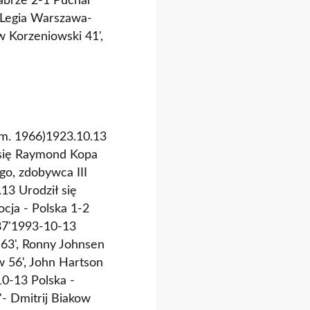
Zabrze 2-1 Puchar
2 Legia Warszawa-
 Korzeniowski 41',
(zm. 1966)1923.10.13
ł się Raymond Kopa
go, zdobywca III
13 Urodził się
cja - Polska 1-2
 87'1993-10-13
 63', Ronny Johnsen
 56', John Hartson
10-13 Polska -
- Dmitrij Biakow