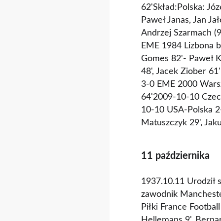
62'Skład:Polska: Jó
Paweł Janas, Jan Ja
Andrzej Szarmach (9
EME 1984 Lizbona b
Gomes 82'- Paweł K
48', Jacek Ziober 6
3-0 EME 2000 Warsza
64'2009-10-10 Czech
10-10 USA-Polska 2-
Matuszczyk 29', Jak
11 października
1937.10.11 Urodził s
zawodnik Manchester
Piłki France Footba
Hellemans 9', Berna