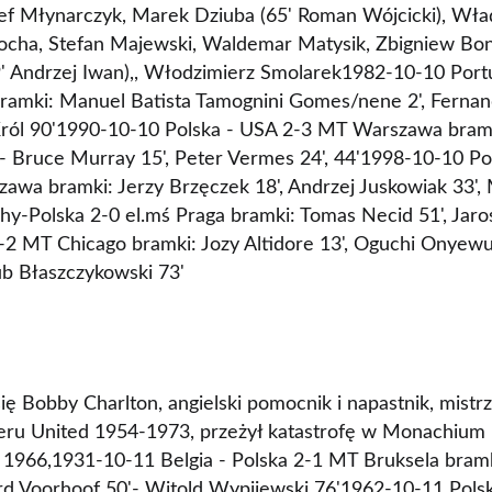
zef Młynarczyk, Marek Dziuba (65' Roman Wójcicki), Wł
łocha, Stefan Majewski, Waldemar Matysik, Zbigniew Bon
' Andrzej Iwan),, Włodzimierz Smolarek1982-10-10 Portu
ramki: Manuel Batista Tamognini Gomes/nene 2', Ferna
ról 90'1990-10-10 Polska - USA 2-3 MT Warszawa bram
1'- Bruce Murray 15', Peter Vermes 24', 44'1998-10-10 P
wa bramki: Jerzy Brzęczek 18', Andrzej Juskowiak 33', 
y-Polska 2-0 el.mś Praga bramki: Tomas Necid 51', Jaros
2 MT Chicago bramki: Jozy Altidore 13', Oguchi Onyew
ub Błaszczykowski 73'
ię Bobby Charlton, angielski pomocnik i napastnik, mistr
u United 1954-1973, przeżył katastrofę w Monachium 1
ll 1966,1931-10-11 Belgia - Polska 2-1 MT Bruksela bram
rd Voorhoof 50'- Witold Wypijewski 76'1962-10-11 Pol