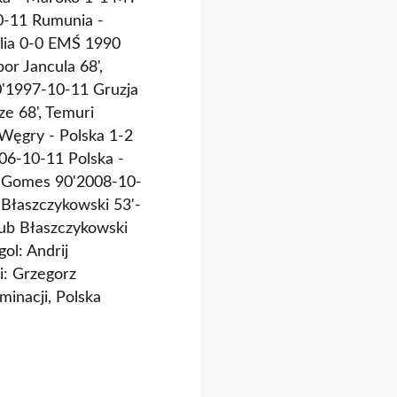
0-11 Rumunia -
glia 0-0 EMŚ 1990
r Jancula 68',
20'1997-10-11 Gruzja
ze 68', Temuri
Węgry - Polska 1-2
06-10-11 Polska -
o Gomes 90'2008-10-
Błaszczykowski 53'-
ub Błaszczykowski
ol: Andrij
i: Grzegorz
minacji, Polska