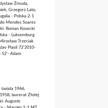
adysław Żmuda,
iek, Grzegorz Lato,
galia - Polska 2-1
ndo Mendes Soares
ki: Roman Kosecki
olska - Luksemburg
Mirosław Trzeciak
lav Plasil 72'2010-
u 52'- Adam
z świata 1966,
958, laurerat Złotej
ki: Auguste
ska - Maroko 1-1 MT