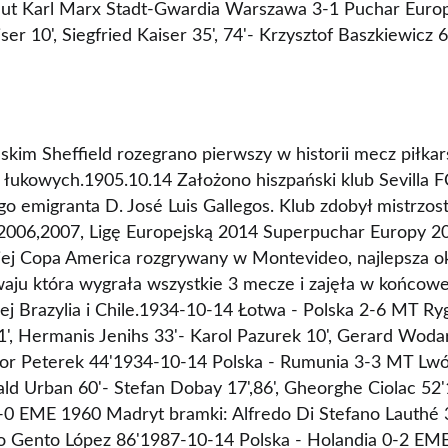
ut Karl Marx Stadt-Gwardia Warszawa 3-1 Puchar Euro
er 10', Siegfried Kaiser 35', 74'- Krzysztof Baszkiewicz 6
kim Sheffield rozegrano pierwszy w historii mecz piłkars
 łukowych.1905.10.14 Założono hiszpański klub Sevilla FC
go emigranta D. José Luis Gallegos. Klub zdobył mistrzo
2006,2007, Ligę Europejską 2014 Superpuchar Europy 2
rniej Copa America rozgrywany w Montevideo, najlepsza ok
aju która wygrała wszystkie 3 mecze i zajęła w końcowej 
ej Brazylia i Chile.1934-10-14 Łotwa - Polska 2-6 MT Ry
', Hermanis Jenihs 33'- Karol Pazurek 10', Gerard Wodarz
odor Peterek 44'1934-10-14 Polska - Rumunia 3-3 MT Lw
wald Urban 60'- Stefan Dobay 17',86', Gheorghe Ciolac 5
3-0 EME 1960 Madryt bramki: Alfredo Di Stefano Lauthé 
co Gento López 86'1987-10-14 Polska - Holandia 0-2 EM