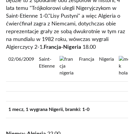
będzie to 2 spotkanie obu zespołów w historii, 4
lata temu "Trójkolorowi ulegli Nigeryjczykom w
Saint-Etienne 1-0."Lisy Pustyni" a więc Algieria o
ćwierćfinał zagra z Niemcami, dotychczas obie
reprezentacje grały ze sobą dwukrotnie w tym raz
na mundialu w 1982 roku, wówczas wygrali
Algierczycy 2-1.
Francja-Nigeria
18.00
02/06/2009
Saint-
Francja
Nigeria
Etienne
1 mecz, 1 wygrana Nigerii, bramki: 1-0