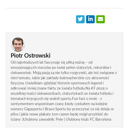
Piotr Ostrowski
Od najmłodszych lat fascynuję się piłką nożną – od
emocjonujących meczów po świat pełen statystyk, rekordów i
ciekawostek. Moją pasją są nie tylko rozgrywki, ale też związane z
nimi tematy, takie jak zakłady bukmacherskie czy aktywność
fizyczna. Uwielbiam zgłębiać historie sportowych legend i
odkrywać mniej znane fakty ze świata futbolu.Na KF piszę o
wszelkiej maści ciekawostkach, statystykach ze świata futbolu i
tematach kręcących się wokół sportu.Fun fact o mnie - z
sentymentem wspominam czasy kiedy czekałem na kolejne
numery Gigasportu i Bravo Sportu by przeczytać co się dzieje w
piłce i jakie nowe plakaty tym razem będę mógł przykleić do
ściany :)Ulubiony zawodnik: Pele | Ulubiony klub: FC Barcelona