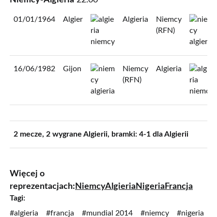
Niemcy-Algieria
22.00
01/01/1964
Algier
Algieria
Niemcy
(RFN)
16/06/1982
Gijon
Niemcy
Algieria
(RFN)
2 mecze, 2 wygrane Algierii, bramki: 4-1 dla Algierii
Więcej o
reprezentacjach:
Niemcy
Algieria
Nigeria
Francja
Tagi:
#algieria
#francja
#mundial 2014
#niemcy
#nigeria