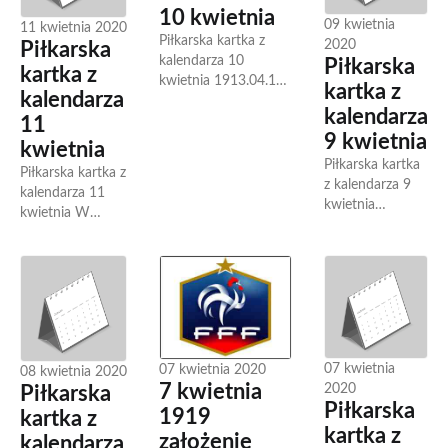
pomiędzy...
10 kwietnia
09 kwietnia
11 kwietnia 2020
Piłkarska kartka z
2020
Piłkarska
kalendarza 10
Piłkarska
kartka z
kwietnia 1913.04.10
kartka z
kalendarza
Założono bułgarski
kalendarza
klub piłkarski Slawia
11
9 kwietnia
Sofia. 1926.04.10
kwietnia
Założono norweski
Piłkarska kartka
Piłkarska kartka z
klub piłkarski Bryne
z kalendarza 9
kalendarza 11
FK....
kwietnia
kwietnia W
1966.04.09
historii piłki
Urodził się
nożnej dzień 11
Thomas Doll,
kwietnia zapisał
niemiecki
się wydarzeniami
pomocnik,
które na stały
wicemistrz
zapisały...
Europy 1992,
później trener
07 kwietnia
07 kwietnia 2020
08 kwietnia 2020
1978.04.09
7 kwietnia
2020
Piłkarska
Urodził...
Piłkarska
1919
kartka z
kartka z
założenie
kalendarza