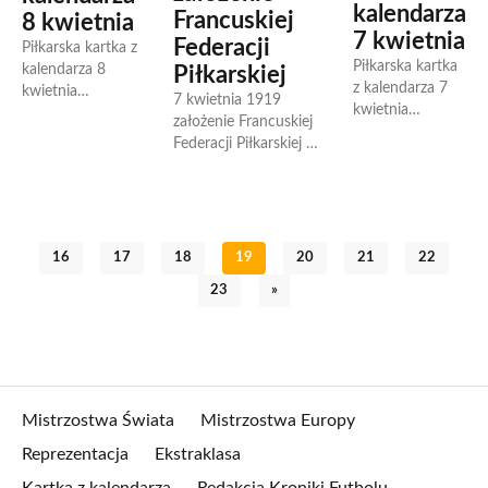
kalendarza
Francuskiej
8 kwietnia
7 kwietnia
Federacji
Piłkarska kartka z
Piłkarska kartka
kalendarza 8
Piłkarskiej
z kalendarza 7
kwietnia
7 kwietnia 1919
kwietnia
1926.04.08
założenie Francuskiej
1903.04.07
Urodził się
Federacji Piłkarskiej 7
Założono
Ladislav Pavlovič,
kwietnie 1919 roku
norweski klub
słowacki piłkarz,
w wyniku
piłkarski
brązowy
transformacji
Fredrikstad FK.
medalista
Francuskiego
1919.04.07
Mistrzostw
Komitetu
16
17
18
19
20
21
22
Założono
Europy 1960 z
Interfederacyjnego
Francuską
Czechosłowacją...
23
»
CFI powstała
Federację
Francuska...
Piłkarską (FFF).
Więcej:...
Mistrzostwa Świata
Mistrzostwa Europy
Reprezentacja
Ekstraklasa
Kartka z kalendarza
Redakcja Kroniki Futbolu