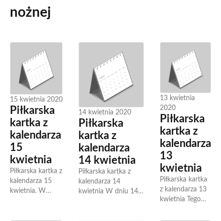
nożnej
13 kwietnia
15 kwietnia 2020
2020
Piłkarska
14 kwietnia 2020
Piłkarska
kartka z
Piłkarska
kartka z
kalendarza
kartka z
kalendarza
15
kalendarza
13
kwietnia
14 kwietnia
kwietnia
Piłkarska kartka z
Piłkarska kartka z
Piłkarska kartka
kalendarza 15
kalendarza 14
z kalendarza 13
kwietnia. W
kwietnia W dniu 14
kwietnia Tego
kronikach piłki
kwietnia swoje
dnia 13 kwietnia
nożnej dzień 15
urodziny obchodzi
w piłce nożnej
kwietnia to jeden