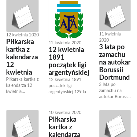
Wojciech Kowalczyk,
założono grecki
z
wicemistrz olimpijski
klub AEK Ateny,
najciemniejszych
z Barcelony z...
urodził się...
dat. Właśnie
tego...
11 kwietnia
12 kwietnia 2020
2020
Piłkarska
12 kwietnia 2020
3 lata po
kartka z
12 kwietnia
zamachu
kalendarza
1891
na autokar
12
początek ligi
Borussii
kwietnia
argentyńskiej
Dortmund
Piłkarska kartka z
12 kwietnia 1891
3 lata po
kalendarza 12
początek ligi
zamachu na
kwietnia
argentyńskiej 129 lat
autokar Borussii
Piłkarska kartka z
temu 12 kwietnia
Dortmund 11
kalendarza 12
1891 roku w
kwietnia 2017
kwietnia to nie
Argentynie rozegrano
10 kwietnia 2020
roku nieco
tylko początek
pierwsze dwa mecze
Piłkarska
ponad godzinę
ligowych
ligi...
kartka z
przed meczem
rozgrywek w
Ligi Mistrzów
kalendarza
Argentynie...