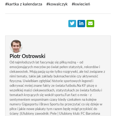
#kartka z kalendarza
#kowalczyk
#kwiecień
Piotr Ostrowski
Od najmłodszych lat fascynuję się piłką nożną – od
emocjonujących meczów po świat pełen statystyk, rekordów i
ciekawostek. Moją pasją są nie tylko rozgrywki, ale też związane z
nimi tematy, takie jak zakłady bukmacherskie czy aktywność
fizyczna. Uwielbiam zgłębiać historie sportowych legend i
odkrywać mniej znane fakty ze świata futbolu.Na KF piszę o
wszelkiej maści ciekawostkach, statystykach ze świata futbolu i
tematach kręcących się wokół sportu.Fun fact o mnie - z
sentymentem wspominam czasy kiedy czekałem na kolejne
numery Gigasportu i Bravo Sportu by przeczytać co się dzieje w
piłce i jakie nowe plakaty tym razem będę mógł przykleić do
ściany :)Ulubiony zawodnik: Pele | Ulubiony klub: FC Barcelona