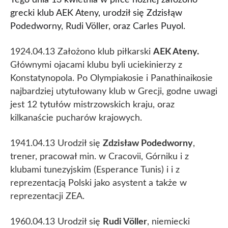
Tego dnia 13 kwietnia w piłce nożnej założono
grecki klub AEK Ateny, urodził się Zdzisłąw
Podedworny, Rudi Völler, oraz Carles Puyol.
1924.04.13 Założono klub piłkarski
AEK Ateny.
Głównymi ojacami klubu byli uciekinierzy z
Konstatynopola. Po Olympiakosie i Panathinaikosie
najbardziej utytułowany klub w Grecji, godne uwagi
jest 12 tytułów mistrzowskich kraju, oraz
kilkanaście pucharów krajowych.
1941.04.13 Urodził się
Zdzisław Podedworny
,
trener, pracował min. w Cracovii, Górniku i z
klubami tunezyjskim (Esperance Tunis) i i z
reprezentacją Polski jako asystent a także w
reprezentacji ZEA.
1960.04.13 Urodził się
Rudi Völler
, niemiecki