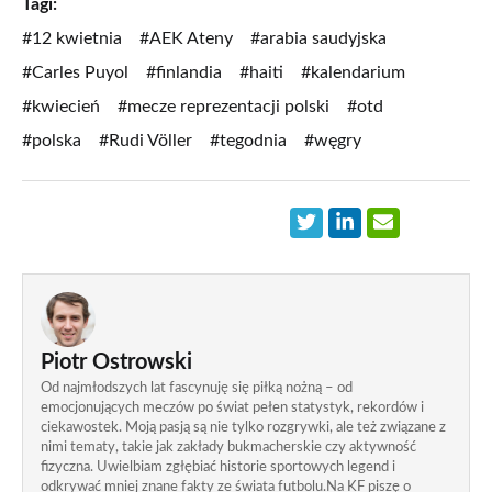
Tagi:
#12 kwietnia
#AEK Ateny
#arabia saudyjska
#Carles Puyol
#finlandia
#haiti
#kalendarium
#kwiecień
#mecze reprezentacji polski
#otd
#polska
#Rudi Völler
#tegodnia
#węgry
Piotr Ostrowski
Od najmłodszych lat fascynuję się piłką nożną – od
emocjonujących meczów po świat pełen statystyk, rekordów i
ciekawostek. Moją pasją są nie tylko rozgrywki, ale też związane z
nimi tematy, takie jak zakłady bukmacherskie czy aktywność
fizyczna. Uwielbiam zgłębiać historie sportowych legend i
odkrywać mniej znane fakty ze świata futbolu.Na KF piszę o