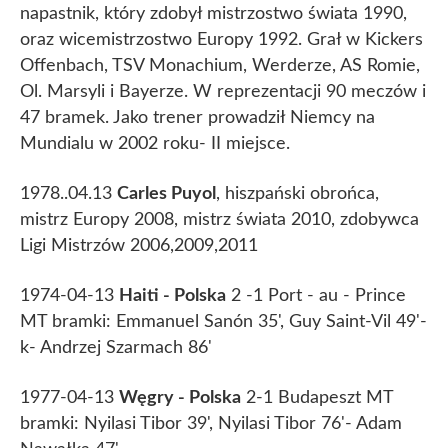
napastnik, który zdobył mistrzostwo świata 1990,
oraz wicemistrzostwo Europy 1992. Grał w Kickers
Offenbach, TSV Monachium, Werderze, AS Romie,
Ol. Marsyli i Bayerze. W reprezentacji 90 meczów i
47 bramek. Jako trener prowadził Niemcy na
Mundialu w 2002 roku- II miejsce.
1978..04.13
Carles Puyol
, hiszpański obrońca,
mistrz Europy 2008, mistrz świata 2010, zdobywca
Ligi Mistrzów 2006,2009,2011
1974-04-13
Haiti - Polska
2 -1 Port - au - Prince
MT bramki: Emmanuel Sanón 35', Guy Saint-Vil 49'-
k- Andrzej Szarmach 86'
1977-04-13
Węgry - Polska
2-1 Budapeszt MT
bramki: Nyilasi Tibor 39', Nyilasi Tibor 76'- Adam