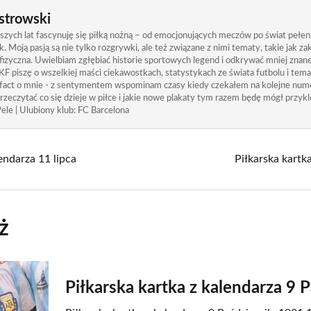
strowski
zych lat fascynuję się piłką nożną – od emocjonujących meczów po świat pełen
. Moją pasją są nie tylko rozgrywki, ale też związane z nimi tematy, takie jak 
izyczna. Uwielbiam zgłębiać historie sportowych legend i odkrywać mniej znane
KF piszę o wszelkiej maści ciekawostkach, statystykach ze świata futbolu i tem
 fact o mnie - z sentymentem wspominam czasy kiedy czekałem na kolejne nume
rzeczytać co się dzieje w piłce i jakie nowe plakaty tym razem będę mógł przykle
ele | Ulubiony klub: FC Barcelona
lendarza 11 lipca
Piłkarska kartka
ż
Piłkarska kartka z kalendarza 9 