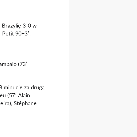
 Brazylię 3-0 w
 Petit 90+3′.
Sampaio (73′
68 minucie za drugą
eu (57′ Alain
ieira), Stéphane