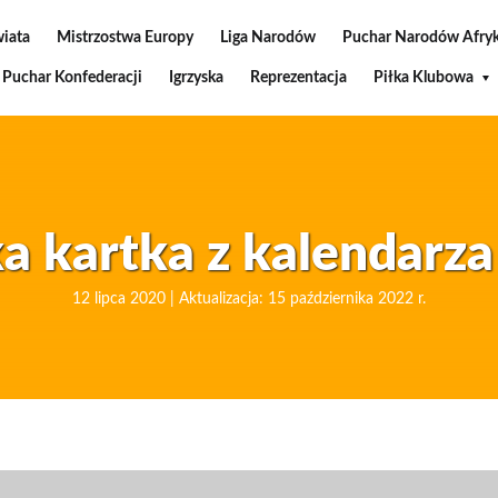
wiata
Mistrzostwa Europy
Liga Narodów
Puchar Narodów Afryk
Puchar Konfederacji
Igrzyska
Reprezentacja
Piłka Klubowa
a kartka z kalendarza
12 lipca 2020 | Aktualizacja: 15 października 2022 r.