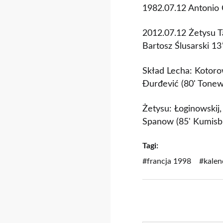
1982.07.12 Antonio 
2012.07.12 Żetysu T
Bartosz Ślusarski 13
Skład Lecha: Kotoro
Đurđević (80' Tonew)
Żetysu: Łoginowskij
Spanow (85' Kumisbi
Tagi:
#francja 1998
#kalen