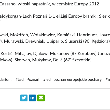
Cassano, włoski napastnik, wicemistrz Europy 2012
ałdykorgan-Lech Poznań 1-1 el.Ligi Europy bramki: Sier
′
wski, Możdżeń, Wołąkiewicz, Kamiński, Henríquez, Lovrenc
, Murawski, Drewniak, Ubiparip, Ślusarski (90' Kędziora)
, Kostić, Mihajlov, Djakow, Mukanow (87'Korobow),Junuzo
ekow), Skorych, Mużykow, Belić (67' Szczotkin)
darium
#Lech Poznań
#lech poznań europejskie puchary
#m