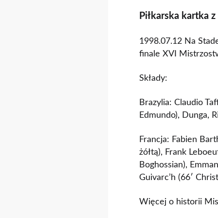
Piłkarska kartka z
1998.07.12 Na Stade
finale XVI Mistrzost
Składy:
Brazylia: Claudio Taf
Edmundo), Dunga, Ri
Francja: Fabien Bart
żółtą), Frank Leboeu
Boghossian), Emmanue
Guivarc’h (66′ Chri
Więcej o historii Mi