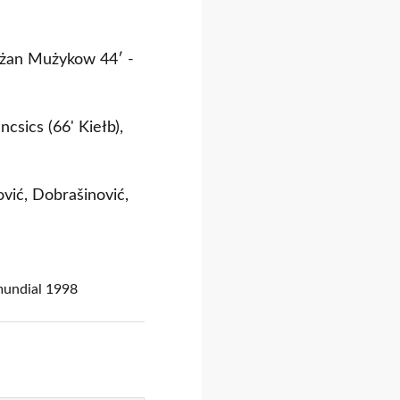
ikżan Mużykow 44′ -
sics (66' Kiełb),
vić, Dobrašinović,
undial 1998