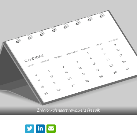
Źródło: kalendarz rawpixel z Freepik