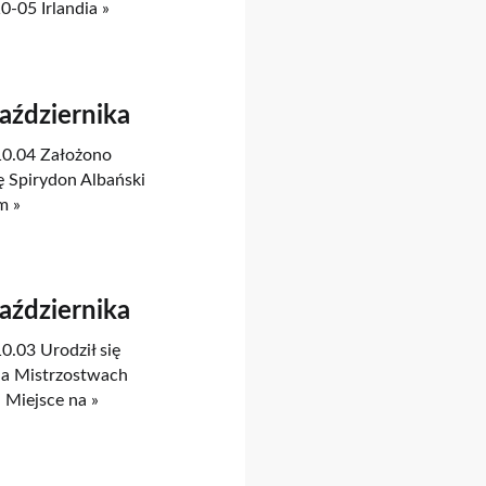
0-05 Irlandia »
Października
.10.04 Założono
ę Spirydon Albański
m »
Października
0.03 Urodził się
 na Mistrzostwach
 Miejsce na »