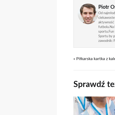
Piotr O
Od najmłods
ciekawostek
aktywność f
futbolu.Na 
sportu.Fun
Sportu by p
zawodnik: P
« Piłkarska kartka z ka
Sprawdź te