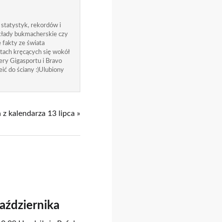
 statystyk, rekordów i
zakłady bukmacherskie czy
 fakty ze świata
atach kręcących się wokół
ry Gigasportu i Bravo
ić do ściany :)Ulubiony
 z kalendarza 13 lipca »
Października