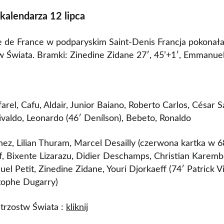
 kalendarza 12 lipca
 de France w podparyskim Saint-Denis Francja pokonała
w Świata. Bramki: Zinedine Zidane 27′, 45’+1′, Emmanuel
farel, Cafu, Aldair, Junior Baiano, Roberto Carlos, César 
valdo, Leonardo (46′ Denílson), Bebeto, Ronaldo
hez, Lilian Thuram, Marcel Desailly (czerwona kartka w 
f, Bixente Lizarazu, Didier Deschamps, Christian Karemb
l Petit, Zinedine Zidane, Youri Djorkaeff (74′ Patrick V
stophe Dugarry)
strzostw Świata :
kliknij