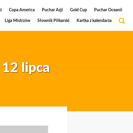
i
Copa America
Puchar Azji
Gold Cup
Puchar Oceanii
Liga Mistrzów
Słownik Piłkarski
Kartka z kalendarza
 12 lipca