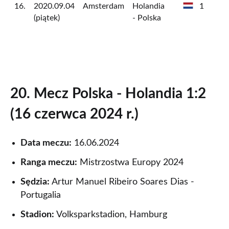
16.
2020.09.04
Amsterdam
Holandia
1
(piątek)
- Polska
15.
2016.06.01
Gdańsk
Polska -
1
(środa)
Holandia
14.
2000.06.04
Lozanna
Holandia
3
20. Mecz Polska - Holandia 1:2
(niedziela)
-Polska
(16 czerwca 2024 r.)
13.
1993.11.17
Poznań
Polska -
1
(środa)
Holandia
Data meczu:
16.06.2024
Ranga meczu:
Mistrzostwa Europy 2024
12.
1992.10.14
Rotterdam
Holandia
2
(środa)
- Polska
Sędzia:
Artur Manuel Ribeiro Soares Dias -
Portugalia
11.
1991.09.11
Eindhoven
Holandia
1
Stadion:
Volksparkstadion, Hamburg
(środa)
- Polska