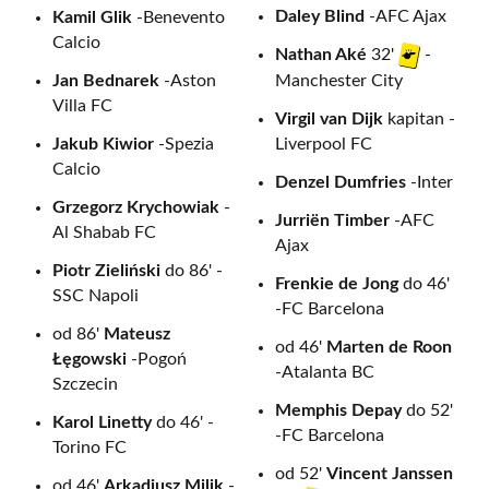
Daley Blind
-AFC Ajax
Kamil Glik
-Benevento
Calcio
Nathan Aké
32'
-
Jan Bednarek
-Aston
Manchester City
Villa FC
Virgil van Dijk
kapitan -
Jakub Kiwior
-Spezia
Liverpool FC
Calcio
Denzel Dumfries
-Inter
Grzegorz Krychowiak
-
Jurriën Timber
-AFC
Al Shabab FC
Ajax
Piotr Zieliński
do 86' -
Frenkie de Jong
do 46'
SSC Napoli
-FC Barcelona
od 86'
Mateusz
od 46'
Marten de Roon
Łęgowski
-Pogoń
-Atalanta BC
Szczecin
Memphis Depay
do 52'
Karol Linetty
do 46' -
-FC Barcelona
Torino FC
od 52'
Vincent Janssen
od 46'
Arkadiusz Milik
-