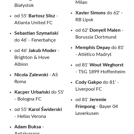
Milan
Białystok
Xavier Simons
do 62' -
od 55'
Bartosz Slisz
-
RB Lipsk
Atlanta United FC
od 62'
Donyell Malen
-
Sebastian Szymański
Borussia Dortmund
do 46' - Fenerbahçe
Memphis Depay
do 81'
od 46'
Jakub Moder
-
- Atlético Madryt
Brighton & Hove
Albion
od 81'
Wout Weghorst
- TSG 1899 Hoffenheim
Nicola Zalewski
- AS
Roma
Cody Gakpo
do 81' -
Liverpool FC
Kacper Urbański
do 55'
- Bologna FC
od 81'
Jeremie
Frimpong
- Bayer 04
od 55'
Karol Świderski
Leverkusen
- Hellas Verona
Adam Buksa
-
Antalyaspor