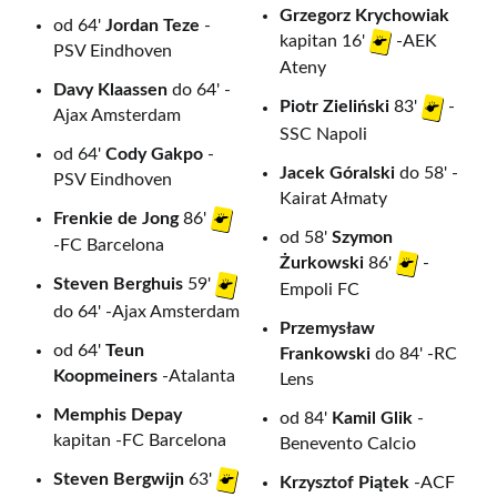
Grzegorz Krychowiak
od 64'
Jordan Teze
-
kapitan 16'
-AEK
PSV Eindhoven
Ateny
Davy Klaassen
do 64' -
Piotr Zieliński
83'
-
Ajax Amsterdam
SSC Napoli
od 64'
Cody Gakpo
-
Jacek Góralski
do 58' -
PSV Eindhoven
Kairat Ałmaty
Frenkie de Jong
86'
od 58'
Szymon
-FC Barcelona
Żurkowski
86'
-
Steven Berghuis
59'
Empoli FC
do 64' -Ajax Amsterdam
Przemysław
od 64'
Teun
Frankowski
do 84' -RC
Koopmeiners
-Atalanta
Lens
Memphis Depay
od 84'
Kamil Glik
-
kapitan -FC Barcelona
Benevento Calcio
Steven Bergwijn
63'
Krzysztof Piątek
-ACF