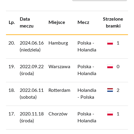
Data
Strzelone
St
Lp.
Miejsce
Mecz
meczu
bramki
b
20.
2024.06.16
Hamburg
Polska -
1
(niedziela)
Holandia
19.
2022.09.22
Warszawa
Polska -
0
(środa)
Holandia
18.
2022.06.11
Rotterdam
Holandia
2
(sobota)
- Polska
17.
2020.11.18
Chorzów
Polska -
1
(środa)
Holandia