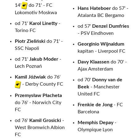
14'
do 71' - FC
Hans Hateboer
do 57' -
Lokomotiv Moskwa
Atalanta BC Bergamo
od 71'
Karol Linetty
-
od 57'
Denzel Dumfries
Torino FC
- PSV Eindhoven
Piotr Zieliński
do 71' -
Georginio Wijnaldum
SSC Napoli
kapitan - Liverpool FC
od 71'
Jakub Moder
-
Davy Klaassen
do 70' -
Lech Poznań
Ajax Amsterdam
Kamil Jóźwiak
do 76'
od 70'
Donny van de
- Derby County FC
Beek
- Manchester
United FC
Przemysław Płacheta
do 76' - Norwich City
Frenkie de Jong
- FC
FC
Barcelona
od 76'
Kamil Grosicki
-
Memphis Depay
-
West Bromwich Albion
Olympique Lyon
FC