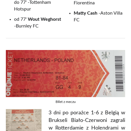
do 77' -Tottenham
Fiorentina
Hotspur
Matty Cash
-Aston Villa
od 77'
Wout Weghorst
FC
-Burnley FC
BIlet z meczu
3 dni po porażce 1-6 z Belgią w
Brukseli Biało-Czerwoni zagrali
w Rotterdamie z Holendrami w