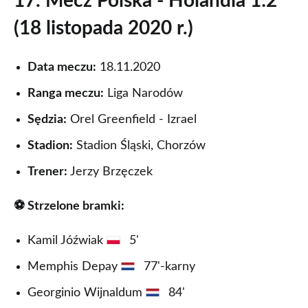
17. Mecz Polska - Holandia 1:2
(18 listopada 2020 r.)
Data meczu:
18.11.2020
Ranga meczu:
Liga Narodów
Sędzia:
Orel Greenfield - Izrael
Stadion:
Stadion Śląski, Chorzów
Trener:
Jerzy Brzęczek
⚽ Strzelone bramki:
Kamil Jóźwiak
5'
Memphis Depay
77'-karny
Georginio Wijnaldum
84'