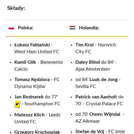
Składy:
Polska:
Holandia:
Łukasz Fabiański
-
Tim Krul
- Norwich
West Ham United FC
City FC
Kamil Glik
- Benevento
Daley Blind
do 84' -
Calcio
Ajax Amsterdam
Tomasz Kędziora
- FC
od 84'
Luuk de Jong
-
Dynamo Kijów
Sevilla FC
Jan Bednarek
do 77'
Patrick van Aanholt
do
70' - Crystal Palace FC
- Southampton FC
od 70'
Owen Wijndal
-
Mateusz Klich
- Leeds
AZ Alkmaar
United FC
Stefan de Vrij
- FC Inter
Grzegorz Krychowiak