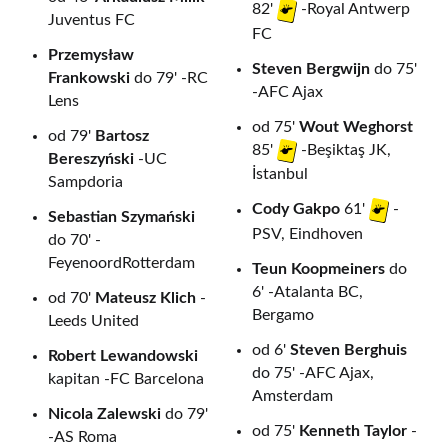
82'
-Royal Antwerp
Juventus FC
FC
Przemysław
Steven Bergwijn
do 75'
Frankowski
do 79' -RC
-AFC Ajax
Lens
od 75'
Wout Weghorst
od 79'
Bartosz
85'
-Beşiktaş JK,
Bereszyński
-UC
İstanbul
Sampdoria
Cody Gakpo
61'
-
Sebastian Szymański
PSV, Eindhoven
do 70' -
FeyenoordRotterdam
Teun Koopmeiners
do
6' -Atalanta BC,
od 70'
Mateusz Klich
-
Bergamo
Leeds United
od 6'
Steven Berghuis
Robert Lewandowski
do 75' -AFC Ajax,
kapitan -FC Barcelona
Amsterdam
Nicola Zalewski
do 79'
od 75'
Kenneth Taylor
-
-AS Roma