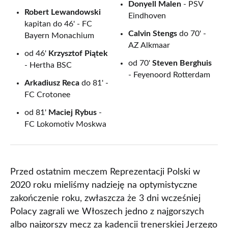
Donyell Malen
- PSV
Robert Lewandowski
Eindhoven
kapitan do 46' - FC
Calvin Stengs
do 70' -
Bayern Monachium
AZ Alkmaar
od 46'
Krzysztof Piątek
od 70'
Steven Berghuis
- Hertha BSC
- Feyenoord Rotterdam
Arkadiusz Reca
do 81' -
FC Crotonee
od 81'
Maciej Rybus
-
FC Lokomotiv Moskwa
Przed ostatnim meczem Reprezentacji Polski w
2020 roku mieliśmy nadzieję na optymistyczne
zakończenie roku, zwłaszcza że 3 dni wcześniej
Polacy zagrali we Włoszech jedno z najgorszych
albo najgorszy mecz za kadencji trenerskiej Jerzego