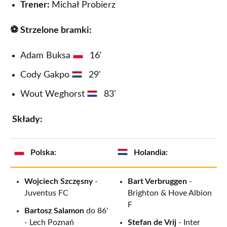
Trener:
Michał Probierz
10.
1987.10.14
Zabrze
Polska -
0
⚽ Strzelone bramki:
(środa)
Holandia
Adam Buksa
16'
9.
1986.11.19
Amsterdam
Holandia
0
(środa)
- Polska
Cody Gakpo
29'
Wout Weghorst
83'
8.
1979.10.17
Amsterdam
Holandia
1
(środa)
- Polska
Składy:
7.
1979.05.02
Chorzów
Polska -
2
(środa)
Holandia
Polska:
Holandia:
6.
1975.10.15
Amsterdam
Holandia-
3
Wojciech Szczęsny
-
Bart Verbruggen
-
(środa)
Polska
Juventus FC
Brighton & Hove Albion
F
Bartosz Salamon
do 86'
5.
1975.09.10
Chorzów
Polska -
4
- Lech Poznań
Stefan de Vrij
- Inter