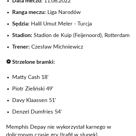
Data meczu:
11.06.2022
Ranga meczu:
Liga Narodów
Sędzia:
Halil Umut Meler - Turcja
Stadion:
Stadion de Kuip (Feijenoord), Rotterdam
Trener:
Czesław Michniewicz
⚽ Strzelone bramki:
Matty Cash 18'
Piotr Zieliński 49'
Davy Klaassen 51'
Denzel Dumfries 54'
Memphis Depay nie wykorzystał karnego w
doliczonym czasie gry (trafił w słupek)