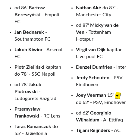
(środa)
Holandia
od 86'
Bartosz
Nathan Aké
do 87' -
Bereszyński
- Empoli
Manchester City
4.
1973.10.10
Rotterdam
Holandia-
1
FC
od 87'
Micky van de
(środa)
Polska
Jan Bednarek
-
Ven
- Tottenham
Southampton FC
Hotspur
3.
1969.09.07
Chorzów
Polska -
2
Jakub Kiwior
- Arsenal
Virgil van Dijk
kapitan -
(niedziela)
Holandia
FC
Liverpool FC
2.
1969.05.07
Rotterdam
Holandia-
Piotr Zieliński
kapitan
Denzel Dumfries
- Inter
0
(środa)
Polska
do 78' - SSC Napoli
Jerdy Schouten
- PSV
od 78'
Jakub
Eindhoven
1.
1968.05.01
Warszawa
Polska -
Piotrowski
-
0
Joey Veerman
15'
(środa)
Holandia
Ludogorets Razgrad
do 62' - PSV, Eindhoven
Przemysław
od 62'
Georginio
Frankowski
- RC Lens
Wijnaldum
- Al Ettifaq
Taras Romanczuk
do
Tijjani Reijnders
- AC
55' - Jagiellonia