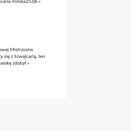
caria-Polska25.06 »
powej Mistrzostw
 się z Szwajcarią, ten
ramkę zdobył »