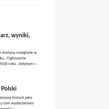
rz, wyniki,
n zostaną rozegrane w
oku. Ogłoszenie
2018 roku. Jedynym »
 Polski
towej historii jako
ety tym wydarzeniem
 bramka »