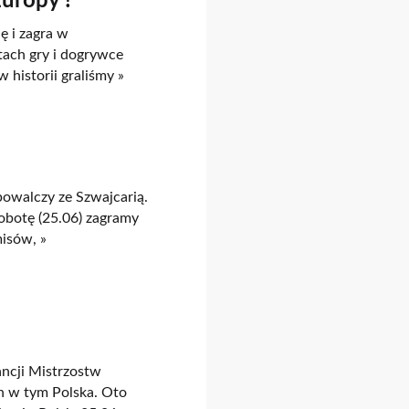
Europy !
ę i zagra w
tach gry i dogrywce
 historii graliśmy »
owalczy ze Szwajcarią.
obotę (25.06) zagramy
misów, »
ncji Mistrzostw
n w tym Polska. Oto