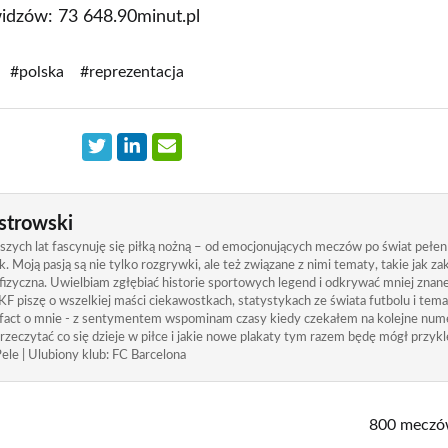
widzów: 73 648.90minut.pl
#polska
#reprezentacja
strowski
zych lat fascynuję się piłką nożną – od emocjonujących meczów po świat pełen
. Moją pasją są nie tylko rozgrywki, ale też związane z nimi tematy, takie jak 
izyczna. Uwielbiam zgłębiać historie sportowych legend i odkrywać mniej znane
KF piszę o wszelkiej maści ciekawostkach, statystykach ze świata futbolu i tem
 fact o mnie - z sentymentem wspominam czasy kiedy czekałem na kolejne nume
rzeczytać co się dzieje w piłce i jakie nowe plakaty tym razem będę mógł przykle
ele | Ulubiony klub: FC Barcelona
800 meczów