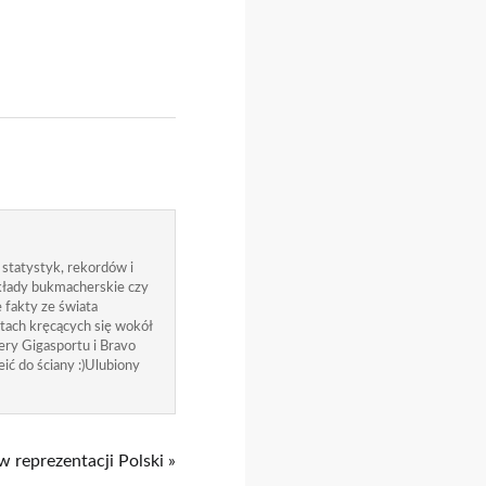
 statystyk, rekordów i
zakłady bukmacherskie czy
 fakty ze świata
atach kręcących się wokół
ry Gigasportu i Bravo
ić do ściany :)Ulubiony
 reprezentacji Polski »