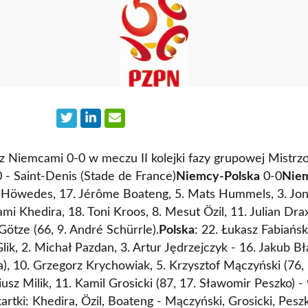
z Niemcami 0-0 w meczu II kolejki fazy grupowej Mistr
 - Saint-Denis (Stade de France)
Niemcy-Polska
0-0
Nie
 Höwedes, 17. Jérôme Boateng, 5. Mats Hummels, 3. Jon
mi Khedira, 18. Toni Kroos, 8. Mesut Özil, 11. Julian Drax
ötze (66, 9. André Schürrle).
Polska
: 22. Łukasz Fabiańsk
Glik, 2. Michał Pazdan, 3. Artur Jędrzejczyk - 16. Jakub B
), 10. Grzegorz Krychowiak, 5. Krzysztof Mączyński (76,
iusz Milik, 11. Kamil Grosicki (87, 17. Sławomir Peszko) -
rtki: Khedira, Özil, Boateng - Mączyński, Grosicki, Pesz