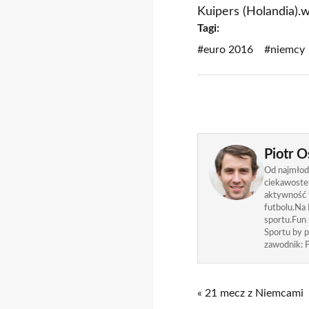
Kuipers (Holandia).
Tagi:
#euro 2016
#niemcy
Piotr O
Od najmłods
ciekawostek
aktywność f
futbolu.Na 
sportu.Fun
Sportu by p
zawodnik: P
« 21 mecz z Niemcami