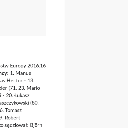
zostw Europy 2016.16
mcy
: 1. Manuel
as Hector - 13.
ler (71, 23. Mario
i - 20. Łukasz
łaszczykowski (80,
 6. Tomasz
 9. Robert
ko.sędziował: Björn