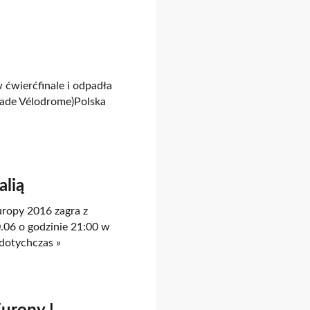
 ćwierćfinale i odpadła
tade Vélodrome)Polska
alią
uropy 2016 zagra z
.06 o godzinie 21:00 w
 dotychczas »