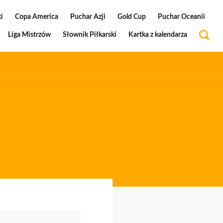
i
Copa America
Puchar Azji
Gold Cup
Puchar Oceanii
Liga Mistrzów
Słownik Piłkarski
Kartka z kalendarza