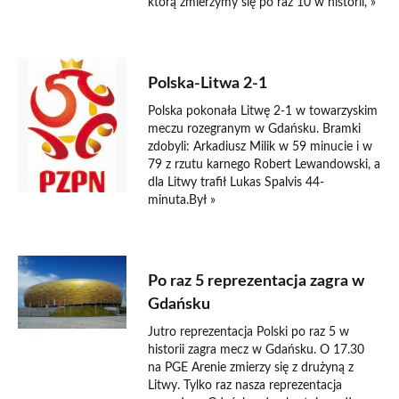
którą zmierzymy się po raz 10 w historii, »
6 czerwca 2014
Polska-Litwa 2-1
Polska pokonała Litwę 2-1 w towarzyskim
meczu rozegranym w Gdańsku. Bramki
zdobyli: Arkadiusz Milik w 59 minucie i w
79 z rzutu karnego Robert Lewandowski, a
dla Litwy trafił Lukas Spalvis 44-
minuta.Był »
5 czerwca 2014
Po raz 5 reprezentacja zagra w
Gdańsku
Jutro reprezentacja Polski po raz 5 w
historii zagra mecz w Gdańsku. O 17.30
na PGE Arenie zmierzy się z drużyną z
Litwy. Tylko raz nasza reprezentacja