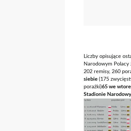
Liczby opisujące os
Narodowym Polacy za
202 remisy, 260 por
siebie
(175 zwycięst
porażki)
65 we wtor
Stadionie Narodow