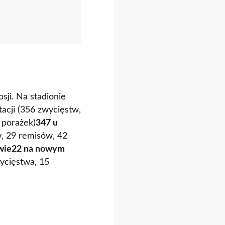
ji. Na stadionie
tacji (356 zwycięstw,
 porażek)
347 u
, 29 remisów, 42
wie
22 na nowym
ycięstwa, 15