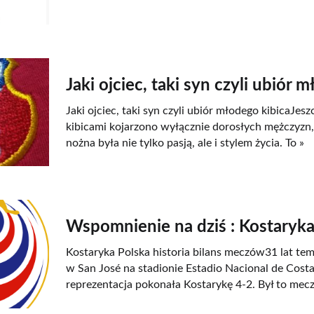
Jaki ojciec, taki syn czyli ubiór 
Jaki ojciec, taki syn czyli ubiór młodego kibicaJes
kibicami kojarzono wyłącznie dorosłych mężczyzn, 
nożna była nie tylko pasją, ale i stylem życia. To »
Wspomnienie na dziś : Kostaryk
Kostaryka Polska historia bilans meczów31 lat te
w San José na stadionie Estadio Nacional de Costa
reprezentacja pokonała Kostarykę 4-2. Był to mecz