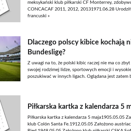
meksykański klub piłkarski CF Monterrey, zdobywc
CONCACAF 2011, 2012, 20131971.06.28 Urodził s
francuski »
Dlaczego polscy kibice kochają 
Bundesligę?
Z uwagi na to, że polski kibic raczej nie ma co zby
swojej rodzimej lidze, sportowych emocji i wysok
poszukiwać w innych ligach. Oglądana jest zatem 
Piłkarska kartka z kalendarza 5 
Piłkarska kartka z kalendarza 5 maja1905.05.05 Z
klub Colón Santa Fe.1912.05.05 Założono austriack
Ried.1948.05.05 Założono klub piłkarski CSKA Sofi