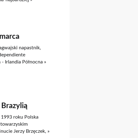
 marca
agwajski napastnik,
ndependiente
 Irlandia Północna »
Brazylią
 1993 roku Polska
u towarzyskim
nucie Jerzy Brzęczek, »