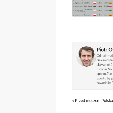
Piotr O
Od najmłods
ciekawostek
aktywność f
futbolu.Na 
sportu.Fun
Sportu by p
zawodnik: P
« Przed meczem Polska