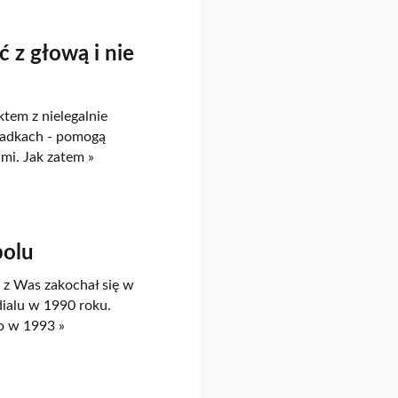
 z głową i nie
ktem z nielegalnie
padkach - pomogą
mi. Jak zatem »
bolu
 z Was zakochał się w
ialu w 1990 roku.
o w 1993 »