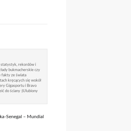
 statystyk, rekordów i
zakłady bukmacherskie czy
 fakty ze świata
atach kręcących się wokół
ry Gigasportu i Bravo
ić do ściany :)Ulubiony
ska-Senegal – Mundial