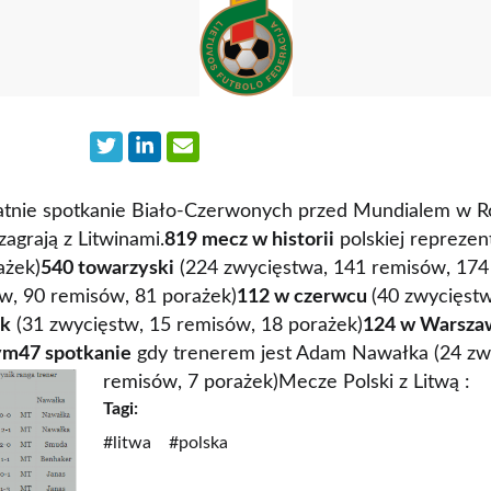
tatnie spotkanie Biało-Czerwonych przed Mundialem w Ros
grają z Litwinami.
819 mecz w historii
polskiej reprezen
ażek)
540 towarzyski
(224 zwycięstwa, 141 remisów, 174
w, 90 remisów, 81 porażek)
112 w czerwcu
(40 zwycięstw
ek
(31 zwycięstw, 15 remisów, 18 porażek)
124 w Warsza
ym
47 spotkanie
gdy trenerem jest Adam Nawałka (24 zw
remisów, 7 porażek)Mecze Polski z Litwą :
Tagi:
#litwa
#polska