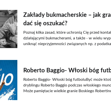
Zakłady bukmacherskie – jak grać
dać się oszukać?
Poznaj kilka zasad, które uchronią Cię przed konta
działającymi bukmacherami, a także - w wielu wy
uniknąć nieprzyjemności związanych np. z podatka
Roberto Baggio- Włoski bóg fut
Roberto Baggio- Włoski bóg futboluByć może ktoś
dryblingu Roberto Baggio podczas włoskiego mund
Może pamiętacie wielkie granie Boskiego Robertin