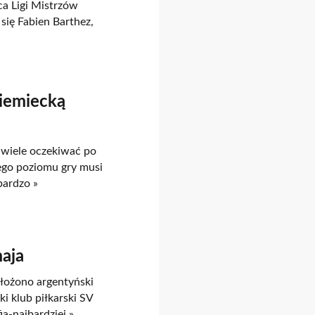
a Ligi Mistrzów
ię Fabien Barthez,
niemiecką
t wiele oczekiwać po
iego poziomu gry musi
bardzo »
maja
ałożono argentyński
i klub piłkarski SV
a-najbardziej »