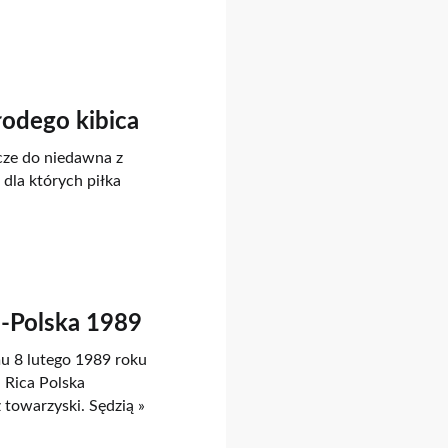
młodego kibica
zcze do niedawna z
dla których piłka
a-Polska 1989
mu 8 lutego 1989 roku
 Rica Polska
 towarzyski. Sędzią »