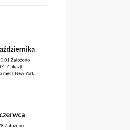
Października
.10.01 Założono
01 Z okazji
no mecz New York
 czerwca
.28 Założono