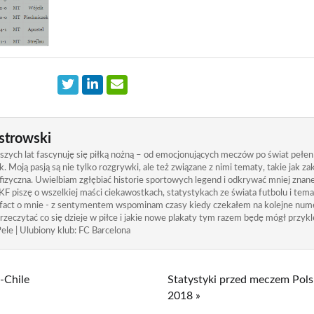
strowski
zych lat fascynuję się piłką nożną – od emocjonujących meczów po świat pełen
. Moją pasją są nie tylko rozgrywki, ale też związane z nimi tematy, takie jak 
izyczna. Uwielbiam zgłębiać historie sportowych legend i odkrywać mniej znane
KF piszę o wszelkiej maści ciekawostkach, statystykach ze świata futbolu i tem
 fact o mnie - z sentymentem wspominam czasy kiedy czekałem na kolejne nume
rzeczytać co się dzieje w piłce i jakie nowe plakaty tym razem będę mógł przykle
ele | Ulubiony klub: FC Barcelona
-Chile
Statystyki przed meczem Pol
2018 »