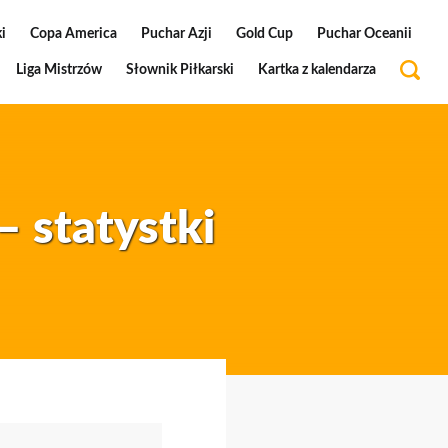
i
Copa America
Puchar Azji
Gold Cup
Puchar Oceanii
Liga Mistrzów
Słownik Piłkarski
Kartka z kalendarza
– statystki