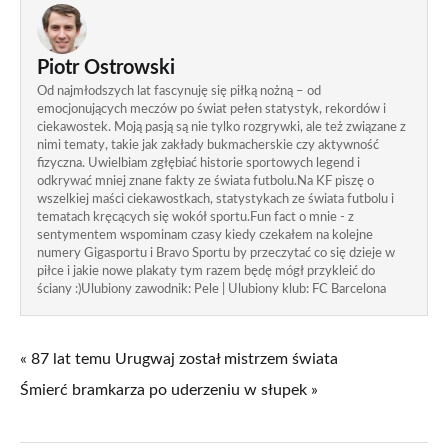
Piotr Ostrowski
Od najmłodszych lat fascynuję się piłką nożną – od
emocjonujących meczów po świat pełen statystyk, rekordów i
ciekawostek. Moją pasją są nie tylko rozgrywki, ale też związane z
nimi tematy, takie jak zakłady bukmacherskie czy aktywność
fizyczna. Uwielbiam zgłębiać historie sportowych legend i
odkrywać mniej znane fakty ze świata futbolu.Na KF piszę o
wszelkiej maści ciekawostkach, statystykach ze świata futbolu i
tematach kręcących się wokół sportu.Fun fact o mnie - z
sentymentem wspominam czasy kiedy czekałem na kolejne
numery Gigasportu i Bravo Sportu by przeczytać co się dzieje w
piłce i jakie nowe plakaty tym razem będę mógł przykleić do
ściany :)Ulubiony zawodnik: Pele | Ulubiony klub: FC Barcelona
« 87 lat temu Urugwaj został mistrzem świata
Śmierć bramkarza po uderzeniu w słupek »