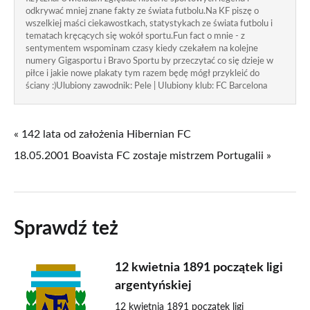
odkrywać mniej znane fakty ze świata futbolu.Na KF piszę o
wszelkiej maści ciekawostkach, statystykach ze świata futbolu i
tematach kręcących się wokół sportu.Fun fact o mnie - z
sentymentem wspominam czasy kiedy czekałem na kolejne
numery Gigasportu i Bravo Sportu by przeczytać co się dzieje w
piłce i jakie nowe plakaty tym razem będę mógł przykleić do
ściany :)Ulubiony zawodnik: Pele | Ulubiony klub: FC Barcelona
« 142 lata od założenia Hibernian FC
18.05.2001 Boavista FC zostaje mistrzem Portugalii »
Sprawdź też
12 kwietnia 1891 początek ligi
argentyńskiej
12 kwietnia 1891 początek ligi