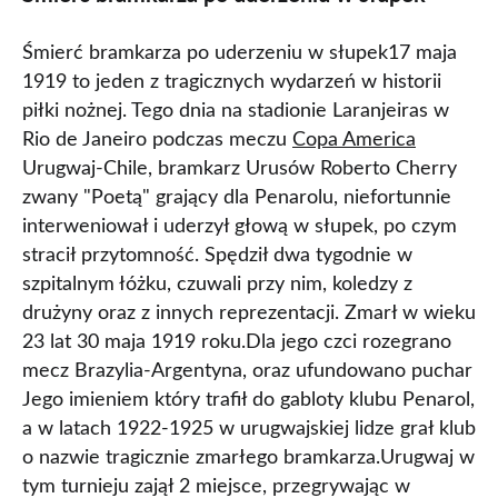
Śmierć bramkarza po uderzeniu w słupek17 maja
1919 to jeden z tragicznych wydarzeń w historii
piłki nożnej. Tego dnia na stadionie Laranjeiras w
Rio de Janeiro podczas meczu
Copa America
Urugwaj-Chile, bramkarz Urusów Roberto Cherry
zwany "Poetą" grający dla Penarolu, niefortunnie
interweniował i uderzył głową w słupek, po czym
stracił przytomność. Spędził dwa tygodnie w
szpitalnym łóżku, czuwali przy nim, koledzy z
drużyny oraz z innych reprezentacji. Zmarł w wieku
23 lat 30 maja 1919 roku.Dla jego czci rozegrano
mecz Brazylia-Argentyna, oraz ufundowano puchar
Jego imieniem który trafił do gabloty klubu Penarol,
a w latach 1922-1925 w urugwajskiej lidze grał klub
o nazwie tragicznie zmarłego bramkarza.Urugwaj w
tym turnieju zajął 2 miejsce, przegrywając w