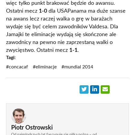
więc tylko punkt brakować będzie do awansu.
Ostatni mecz
1-0
dla USAPanama ma duże szanse
na awans lecz raczej walka o grę w barażach
wydaje się być celem zawodników Valdesa. Dla
Jamajki te eliminacje wydają się skończone ale
zawodnicy na pewno nie zaprzestaną walki o
zwycięstwo. Ostatni mecz
1-1
.
Tagi:
#concacaf
#eliminacje
#mundial 2014
Piotr Ostrowski
Od najmłodszych lat fascynuję się piłką nożną – od