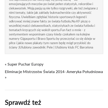
emocjonujących meczów po świat pełen statystyk, rekordów i
ciekawostek. Moją pasją są nie tylko rozgrywki, ale też związane z
nimi tematy, takie jak zakłady bukmacherskie czy aktywność
fizyczna. Uwielbiam zgłębiać historie sportowych legend i
odkrywać mniej znane fakty ze świata futbolu.Na KF piszę o
wszelkiej maści ciekawostkach, statystykach ze świata futbolu i
tematach kręcących się wokół sportu.Fun fact o mnie - z
sentymentem wspominam czasy kiedy czekałem na kolejne
numery Gigasportu i Bravo Sportu by przeczytać co się dzieje w
piłce i jakie nowe plakaty tym razem będę mógł przykleić do
ściany :)Ulubiony zawodnik: Pele | Ulubiony klub: FC Barcelona
« Super Puchar Europy
Eliminacje Mistrzostw Świata 2014- Ameryka Południowa
»
Sprawdź też