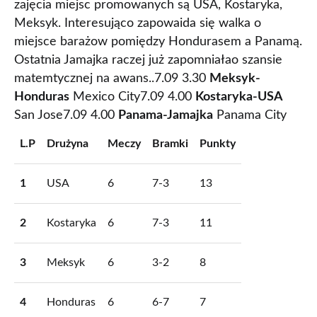
zajęcia miejsc promowanych są USA, Kostaryka,
Meksyk. Interesująco zapowaida się walka o
miejsce barażow pomiędzy Hondurasem a Panamą.
Ostatnia Jamajka raczej już zapomniałao szansie
matemtycznej na awans..7.09 3.30
Meksyk-
Honduras
Mexico City7.09 4.00
Kostaryka-USA
San Jose7.09 4.00
Panama-Jamajka
Panama City
L.P
Drużyna
Meczy
Bramki
Punkty
1
USA
6
7-3
13
2
Kostaryka
6
7-3
11
3
Meksyk
6
3-2
8
4
Honduras
6
6-7
7