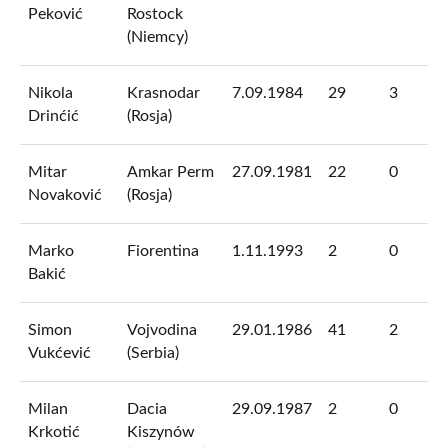
Peković
Rostock
(Niemcy)
Nikola
Krasnodar
7.09.1984
29
3
Drinćić
(Rosja)
Mitar
Amkar Perm
27.09.1981
22
0
Novaković
(Rosja)
Marko
Fiorentina
1.11.1993
2
0
Bakić
Simon
Vojvodina
29.01.1986
41
2
Vukćević
(Serbia)
Milan
Dacia
29.09.1987
2
0
Krkotić
Kiszynów