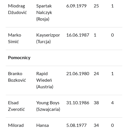
Miodrag
Spartak
6.09.1979
25
1
Dżudović
Nalczyk
(Rosja)
Marko
Kayserizpor
16.06.1987
1
0
Simić
(Turcja)
Pomocnicy
Branko
Rapid
21.06.1980
24
1
Bozković
Wiedeń
(Austria)
Elsad
Young Boys
31.10.1986
38
4
Zverotić
(Szwajcaria)
Milorad
Hansa
5.08.1977
34
0