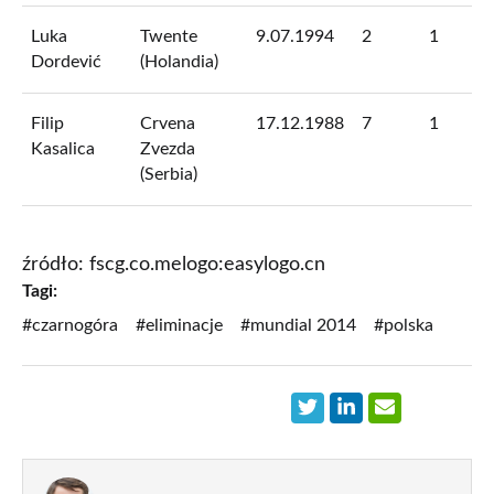
Luka
Twente
9.07.1994
2
1
Dordević
(Holandia)
Filip
Crvena
17.12.1988
7
1
Kasalica
Zvezda
(Serbia)
źródło: fscg.co.melogo:easylogo.cn
Tagi:
#czarnogóra
#eliminacje
#mundial 2014
#polska