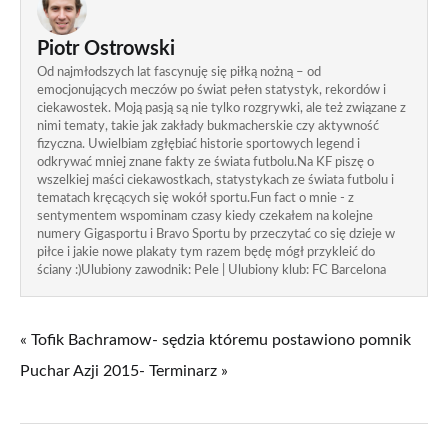
Piotr Ostrowski
Od najmłodszych lat fascynuję się piłką nożną – od
emocjonujących meczów po świat pełen statystyk, rekordów i
ciekawostek. Moją pasją są nie tylko rozgrywki, ale też związane z
nimi tematy, takie jak zakłady bukmacherskie czy aktywność
fizyczna. Uwielbiam zgłębiać historie sportowych legend i
odkrywać mniej znane fakty ze świata futbolu.Na KF piszę o
wszelkiej maści ciekawostkach, statystykach ze świata futbolu i
tematach kręcących się wokół sportu.Fun fact o mnie - z
sentymentem wspominam czasy kiedy czekałem na kolejne
numery Gigasportu i Bravo Sportu by przeczytać co się dzieje w
piłce i jakie nowe plakaty tym razem będę mógł przykleić do
ściany :)Ulubiony zawodnik: Pele | Ulubiony klub: FC Barcelona
« Tofik Bachramow- sędzia któremu postawiono pomnik
Puchar Azji 2015- Terminarz »