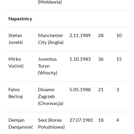
(Mołdawia)
Napastnicy
Stefan
Manchester
2.11.1989
28
10
Jovetić
City (Anglia)
Mirko
Juventus
1.10.1983
36
15
Vućinić
Turyn
(Włochy)
Fatos
Dinamo
5.05.1988
21
3
Bećiraj
Zagrzeb
(Chorwacja)
Demjan
Seul (Korea
27.07.1981
18
4
Damjanović
Południowa)