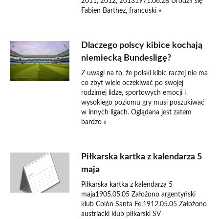
2011, 2012, 20131971.06.28 Urodził się
Fabien Barthez, francuski »
Dlaczego polscy kibice kochają
niemiecką Bundesligę?
Z uwagi na to, że polski kibic raczej nie ma
co zbyt wiele oczekiwać po swojej
rodzimej lidze, sportowych emocji i
wysokiego poziomu gry musi poszukiwać
w innych ligach. Oglądana jest zatem
bardzo »
Piłkarska kartka z kalendarza 5
maja
Piłkarska kartka z kalendarza 5
maja1905.05.05 Założono argentyński
klub Colón Santa Fe.1912.05.05 Założono
austriacki klub piłkarski SV