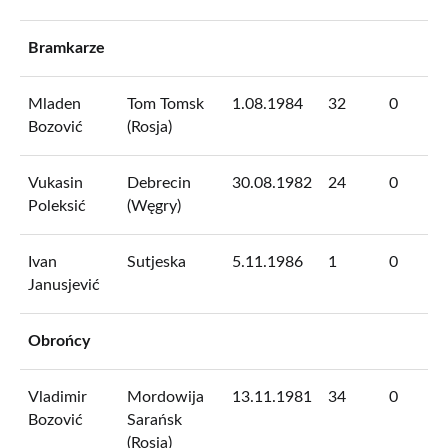
Bramkarze
Mladen
Tom Tomsk
1.08.1984
32
0
Bozović
(Rosja)
Vukasin
Debrecin
30.08.1982
24
0
Poleksić
(Węgry)
Ivan
Sutjeska
5.11.1986
1
0
Janusjević
Obrońcy
Vladimir
Mordowija
13.11.1981
34
0
Bozović
Sarańsk
(Rosja)