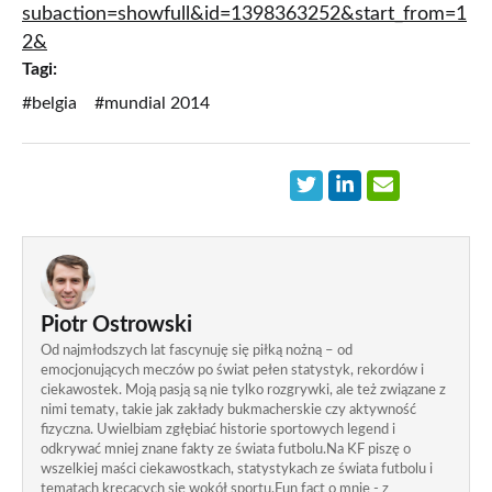
subaction=showfull&id=1398363252&start_from=1
2&
Tagi:
#belgia
#mundial 2014
Piotr Ostrowski
Od najmłodszych lat fascynuję się piłką nożną – od
emocjonujących meczów po świat pełen statystyk, rekordów i
ciekawostek. Moją pasją są nie tylko rozgrywki, ale też związane z
nimi tematy, takie jak zakłady bukmacherskie czy aktywność
fizyczna. Uwielbiam zgłębiać historie sportowych legend i
odkrywać mniej znane fakty ze świata futbolu.Na KF piszę o
wszelkiej maści ciekawostkach, statystykach ze świata futbolu i
tematach kręcących się wokół sportu.Fun fact o mnie - z