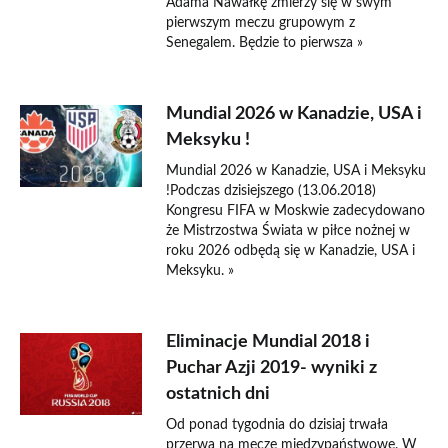
Adama Nawałkę zmierzy się w swym
pierwszym meczu grupowym z
Senegalem. Będzie to pierwsza »
Mundial 2026 w Kanadzie, USA i
Meksyku !
Mundial 2026 w Kanadzie, USA i Meksyku
!Podczas dzisiejszego (13.06.2018)
Kongresu FIFA w Moskwie zadecydowano
że Mistrzostwa Świata w piłce nożnej w
roku 2026 odbędą się w Kanadzie, USA i
Meksyku. »
Eliminacje Mundial 2018 i
Puchar Azji 2019- wyniki z
ostatnich dni
Od ponad tygodnia do dzisiaj trwała
przerwa na mecze międzypaństwowe. W