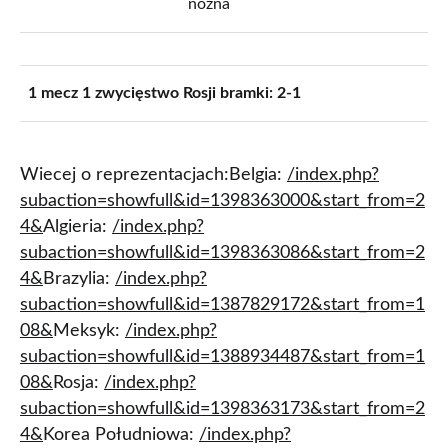
1 mecz 1 zwycięstwo Rosji bramki: 2-1
Wiecej o reprezentacjach:Belgia:
/index.php?
subaction=showfull&id=1398363000&start_from=2
4&
Algieria:
/index.php?
subaction=showfull&id=1398363086&start_from=2
4&
Brazylia:
/index.php?
subaction=showfull&id=1387829172&start_from=1
08&
Meksyk:
/index.php?
subaction=showfull&id=1388934487&start_from=1
08&
Rosja:
/index.php?
subaction=showfull&id=1398363173&start_from=2
4&
Korea Południowa:
/index.php?