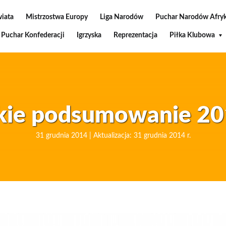
wiata
Mistrzostwa Europy
Liga Narodów
Puchar Narodów Afryk
Puchar Konfederacji
Igrzyska
Reprezentacja
Piłka Klubowa
skie podsumowanie 20
31 grudnia 2014 | Aktualizacja: 31 grudnia 2014 r.