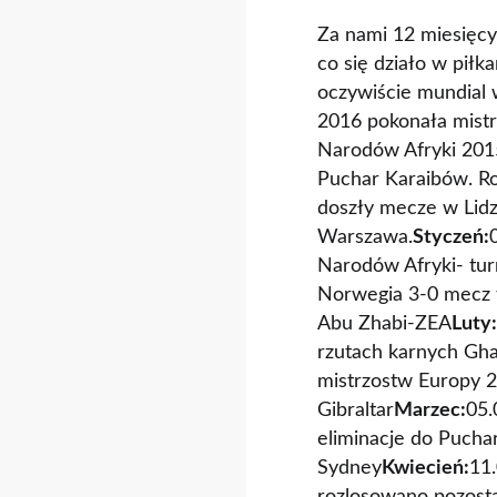
Za nami 12 miesięcy
co się działo w pił
oczywiście mundial 
2016 pokonała mistrz
Narodów Afryki 2015
Puchar Karaibów. Ro
doszły mecze w Lidze
Warszawa.
Styczeń:
Narodów Afryki- tur
Norwegia 3-0 mecz 
Abu Zhabi-ZEA
Luty:
rzutach karnych Gha
mistrzostw Europy 20
Gibraltar
Marzec:
05.
eliminacje do Pucha
Sydney
Kwiecień:
11.