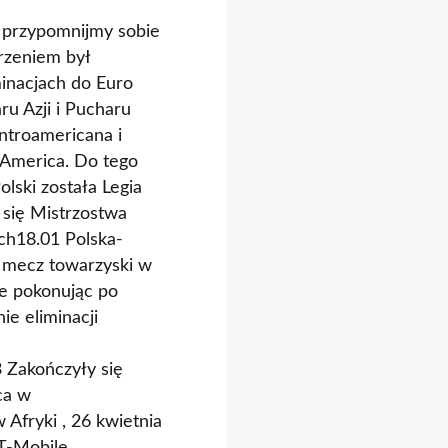
u przypomnijmy sobie
arzeniem był
minacjach do Euro
ru Azji i Pucharu
ntroamericana i
 America. Do tego
lski została Legia
się Mistrzostwa
ch18.01 Polska-
 mecz towarzyski w
le pokonując po
ie eliminacji
 Zakończyły się
ca w
Afryki , 26 kwietnia