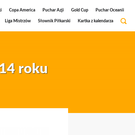
i
Copa America
Puchar Azji
Gold Cup
Puchar Oceanii
Liga Mistrzów
Słownik Piłkarski
Kartka z kalendarza
14 roku