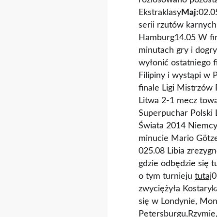
rozlosowano pozosta
Ekstraklasy
Maj:
02.0
serii rzutów karnyc
Hamburg14.05 W final
minutach gry i dogr
wyłonić ostatniego f
Filipiny i wystąpi 
finale Ligi Mistrzó
Litwa 2-1 mecz towa
Superpuchar Polski 
Świata 2014 Niemcy 
minucie Mario Götz
025.08 Libia zrezyg
gdzie odbędzie się t
o tym turnieju
tutaj
0
zwyciężyła Kostaryk
się w Londynie, Mo
Petersburgu,Rzymie,