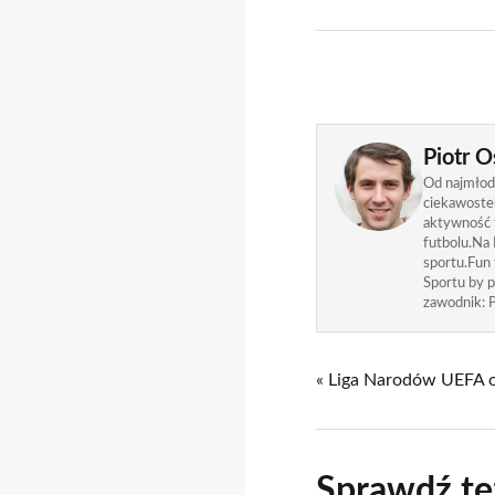
Piotr O
Od najmłods
ciekawostek
aktywność f
futbolu.Na 
sportu.Fun
Sportu by p
zawodnik: P
« Liga Narodów UEFA 
Sprawdź te