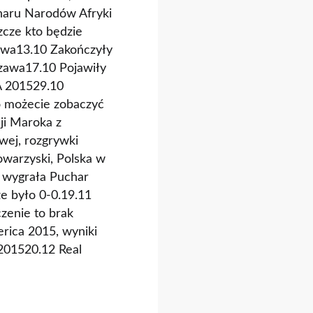
charu Narodów Afryki
cze kto będzie
awa13.10 Zakończyły
szawa17.10 Pojawiły
A 201529.10
o możecie zobaczyć
cji Maroka z
wej, rozgrywki
owarzyski, Polska w
a wygrała Puchar
ze było 0-0.19.11
zenie to brak
rica 2015, wyniki
201520.12 Real