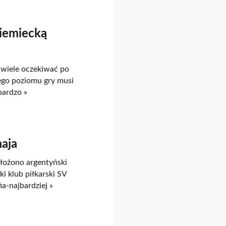
niemiecką
t wiele oczekiwać po
iego poziomu gry musi
bardzo »
maja
ałożono argentyński
i klub piłkarski SV
a-najbardziej »