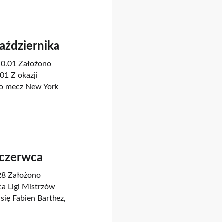
Października
.10.01 Założono
01 Z okazji
no mecz New York
 czerwca
.28 Założono
a Ligi Mistrzów
ię Fabien Barthez,