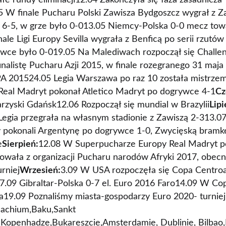
łe rundy eliminacji12.04 Zakończyła się faza zasadnicza
5 W finale Pucharu Polski Zawisza Bydgoszcz wygrał z Z
h 6-5, w grze było 0-013.05 Niemcy-Polska 0-0 mecz tow
e Ligi Europy Sevilla wygrała z Benficą po serii rzutów
ywce było 0-019.05 Na Malediwach rozpoczął się Challeng
inalistę Pucharu Azji 2015, w finale rozegranego 31 maj
w PA 201524.05 Legia Warszawa po raz 10 została mistrze
w Real Madryt pokonał Atletico Madryt po dogrywce 4-1
Cz
rzyski Gdańsk12.06 Rozpoczął się mundial w Brazylii
Lipi
Legia przegrała na własnym stadionie z Zawiszą 2-313.07
pokonali Argentynę po dogrywce 1-0, Zwycięską bramkę 
e
Sierpień:
12.08 W Superpucharze Europy Real Madryt po
nowała z organizacji Pucharu narodów Afryki 2017, obecn
urniej
Wrzesień:
3.09 W USA rozpoczęła się Copa Centro
7.09 Gibraltar-Polska 0-7 el. Euro 2016 Faro14.09 W C
a19.09 Poznaliśmy miasta-gospodarzy Euro 2020- turniej 
nachium,Baku,Sankt
Kopenhadze,Bukareszcie,Amsterdamie, Dublinie, Bilbao