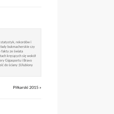
 statystyk, rekordów i
zakłady bukmacherskie czy
 fakty ze świata
atach kręcących się wokół
ry Gigasportu i Bravo
ić do ściany :)Ulubiony
Piłkarski 2015 »