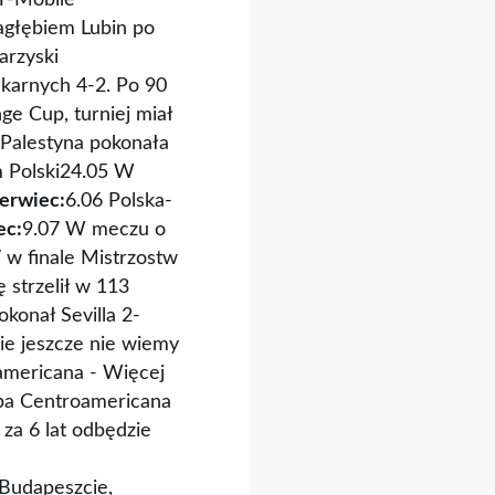
 T-Mobile
agłębiem Lubin po
arzyski
 karnych 4-2. Po 90
e Cup, turniej miał
a Palestyna pokonała
m Polski24.05 W
erwiec:
6.06 Polska-
ec:
9.07 W meczu o
 w finale Mistrzostw
strzelił w 113
konał Sevilla 2-
ie jeszcze nie wiemy
americana - Więcej
opa Centroamericana
za 6 lat odbędzie
,Budapeszcie,