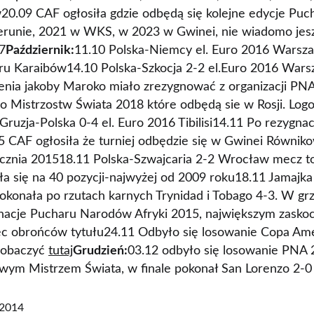
w20.09 CAF ogłosiła gdzie odbędą się kolejne edycje Pu
erunie, 2021 w WKS, w 2023 w Gwinei, nie wiadomo jesz
7
Październik:
11.10 Polska-Niemcy el. Euro 2016 Warsz
aru Karaibów14.10 Polska-Szkocja 2-2 el.Euro 2016 War
ienia jakoby Maroko miało zrezygnować z organizacji PN
 Mistrzostw Świata 2018 które odbędą sie w Rosji. Log
Gruzja-Polska 0-4 el. Euro 2016 Tibilisi14.11 Po rezygna
5 CAF ogłosiła że turniej odbędzie się w Gwinei Równiko
ycznia 201518.11 Polska-Szwajcaria 2-2 Wrocław mecz t
zła się na 40 pozycji-najwyżej od 2009 roku18.11 Jamajk
pokonała po rzutach karnych Trynidad i Tobago 4-3. W gr
inacje Pucharu Narodów Afryki 2015, największym zaskoc
ęc obrońców tytułu24.11 Odbyło się losowanie Copa Ame
zobaczyć
tutaj
Grudzień:
03.12 odbyło się losowanie PNA 
wym Mistrzem Świata, w finale pokonał San Lorenzo 2-0
 2014