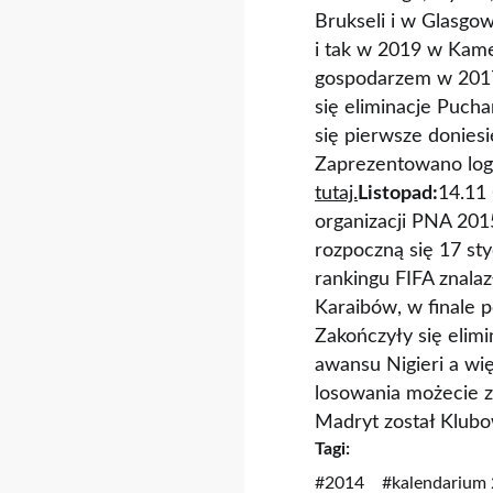
Brukseli i w Glasgo
i tak w 2019 w Kam
gospodarzem w 201
się eliminacje Puch
się pierwsze donies
Zaprezentowano logo
tutaj.
Listopad:
14.11 
organizacji PNA 201
rozpoczną się 17 st
rankingu FIFA znala
Karaibów, w finale 
Zakończyły się elim
awansu Nigieri a wi
losowania możecie 
Madryt został Klubo
Tagi:
#2014
#kalendarium