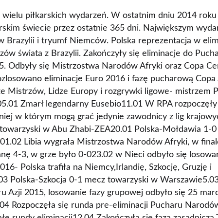
 wielu piłkarskich wydarzeń. W ostatnim dniu 2014 rok
karskim świecie przez ostatnie 365 dni. Największym wyd
w Brazylii i tryumf Niemców. Polska reprezentacja w eli
ów świata z Brazylii. Zakończyły się eliminacje do Pucha
. Odbyły się Mistrzostwa Narodów Afryki oraz Copa Ce
zlosowano eliminacje Euro 2016 i fazę pucharową Copa
 Mistrzów, Lidze Europy i rozgrywki ligowe- mistrzem Po
05.01 Zmarł legendarny Eusebio11.01 W RPA rozpoczęły 
niej w którym mogą grać jedynie zawodnicy z lig krajowy
towarzyski w Abu Zhabi-ZEA20.01 Polska-Mołdawia 1-0
01.02 Libia wygrała Mistrzostwa Narodów Afryki, w fina
nę 4-3, w grze było 0-023.02 w Nieci odbyło się losowan
16- Polska trafiła na Niemcy,Irlandię, Szkocję, Gruzję i
03 Polska-Szkocja 0-1 mecz towarzyski w Warszawie5.03
ru Azji 2015, losowanie fazy grupowej odbyło się 25 mar
04 Rozpoczęła się runda pre-eliminacji Pucharu Narodów 