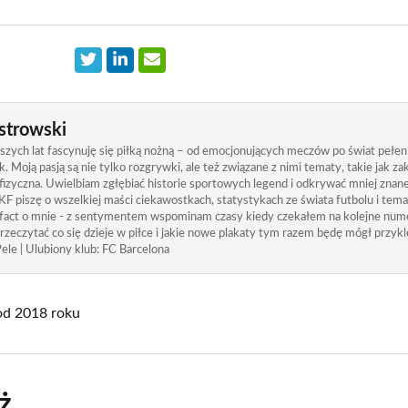
strowski
zych lat fascynuję się piłką nożną – od emocjonujących meczów po świat pełen
. Moją pasją są nie tylko rozgrywki, ale też związane z nimi tematy, takie jak 
izyczna. Uwielbiam zgłębiać historie sportowych legend i odkrywać mniej znane
KF piszę o wszelkiej maści ciekawostkach, statystykach ze świata futbolu i tem
 fact o mnie - z sentymentem wspominam czasy kiedy czekałem na kolejne nume
rzeczytać co się dzieje w piłce i jakie nowe plakaty tym razem będę mógł przykle
ele | Ulubiony klub: FC Barcelona
od 2018 roku
ż