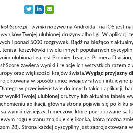
FlashScore.pl - wyniki na żywo
na Androida i na iOS jest na
yników Twojej ulubionej drużyny albo ligi. W aplikacji te
wych i ponad 5000 rozgrywek. Bądź na bieżąco z aktual
 tenisa, koszykówki i wielu innych popularnych dyscypli
oim ulubioną ligą jest Premier League, Primera Division,
lashScore zawiera wyniki i relacje ich wszystkich razem 
uropy oraz większości krajów świata.
Wygląd przyjazny d
projektowana w sposób umożliwiający łatwe i intuicyjne p
latego w przeciwieństwie do innych takich aplikacji, bar
z wyniki Twojej ulubionej drużyny lub aktualne tabele 
uchomieniu aplikacji, główna strona pojawia się po kilku 
są wyniki dzisiejszych meczów, które pogrupowane są lig
ewym rogu ekranu znajduje się ikonka, którą można zmie
razem 28). Strona każdej dyscypliny jest zaprojektowana 