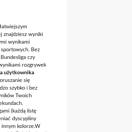
jłatwiejszym
j znajdziesz wyniki
nymi wynikami
n sportowych. Bez
 Bundesliga czy
z wynikami rozgrywek
la użytkownika
oruszanie się
dzo szybko i bez
wyników Twoich
sekundach.
ami (każdą listę
niać dyscypliny
w innym kolorze.W