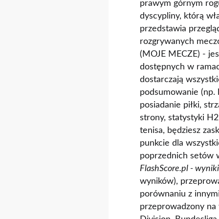
prawym górnym rogu z
dyscypliny, którą wł
przedstawia przeglą
rozgrywanych meczów
(MOJE MECZE) - jest 
dostępnych w ramac
dostarczają wszystk
podsumowanie (np. li
posiadanie piłki, st
strony, statystyki H2
tenisa, będziesz zas
punkcie dla wszystk
poprzednich setów 
FlashScore.pl - wynik
wyników), przeprowa
porównaniu z innymi 
przeprowadzony na w