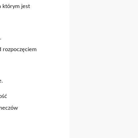
 którym jest
.
d rozpoczęciem
e.
ość
 meczów