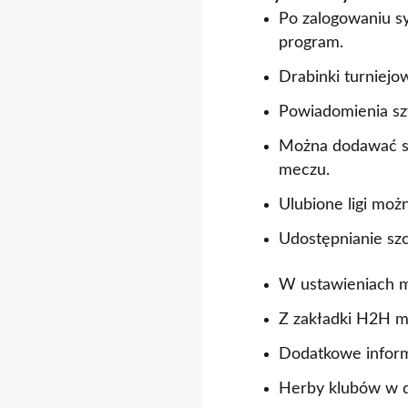
Po zalogowaniu s
program.
Drabinki turniejo
Powiadomienia sz
Można dodawać sp
meczu.
Ulubione ligi mo
Udostępnianie sz
W ustawieniach mo
Z zakładki H2H m
Dodatkowe infor
Herby klubów w d