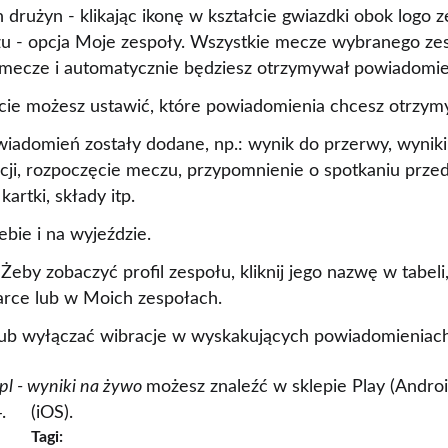
drużyn - klikając ikonę w kształcie gwiazdki obok logo 
u - opcja Moje zespoły. Wszystkie mecze wybranego z
 mecze i automatycznie będziesz otrzymywał powiadomie
cie możesz ustawić, które powiadomienia chcesz otrzym
iadomień zostały dodane, np.: wynik do przerwy, wyniki
cji, rozpoczęcie meczu, przypomnienie o spotkaniu prz
artki, składy itp.
ebie i na wyjeździe.
Żeby zobaczyć profil zespołu, kliknij jego nazwę w tabeli
rce lub w Moich zespołach.
ub wyłączać wibracje w wyskakujących powiadomieniach
pl - wyniki na żywo
możesz znaleźć w sklepie Play (Andro
(iOS).
Tagi: