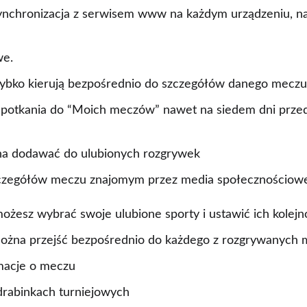
ynchronizacja z serwisem www na każdym urządzeniu, na
we.
ybko kierują bezpośrednio do szczegółów danego meczu
otkania do “Moich meczów” nawet na siedem dni prze
żna dodawać do ulubionych rozgrywek
czegółów meczu znajomym przez media społecznościow
żesz wybrać swoje ulubione sporty i ustawić ich kolejn
ożna przejść bezpośrednio do każdego z rozgrywanych
macje o meczu
rabinkach turniejowych