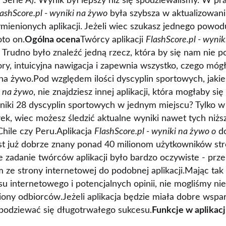
, Serie A). Wynik był lepszy niż się spodziewaliśmy. W p
lashScore.pl - wyniki na żywo
była szybsza w aktualizowan
mienionych aplikacji. Jeżeli wiec szukasz jednego powodu
oto on.
Ogólna ocena
Twórcy aplikacji
FlashScore.pl - wyni
 Trudno było znaleźć jedną rzecz, która by się nam nie p
ory, intuicyjna nawigacja i zapewnia wszystko, czego mó
 na żywo.Pod względem ilości dyscyplin sportowych, jakie
i na żywo
, nie znajdziesz innej aplikacji, która mogłaby si
wyniki 28 dyscyplin sportowych w jednym miejscu? Tylko 
k, wiec możesz śledzić aktualne wyniki nawet tych niższ
Chile czy Peru.Aplikacja
FlashScore.pl - wyniki na żywo o
do
est już dobrze znany ponad 40 milionom użytkowników st
 zadanie twórców aplikacji było bardzo oczywiste - prz
 ze strony internetowej do podobnej aplikacji.Mając tak 
 internetowego i potencjalnych opinii, nie mogliśmy nie 
iony odbiorców.Jeżeli aplikacja będzie miała dobre wspar
odziewać się długotrwałego sukcesu.
Funkcje w aplikacj