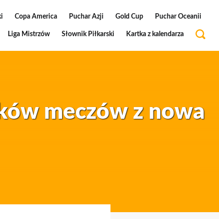
i
Copa America
Puchar Azji
Gold Cup
Puchar Oceanii
Liga Mistrzów
Słownik Piłkarski
Kartka z kalendarza
ików meczów z nowa