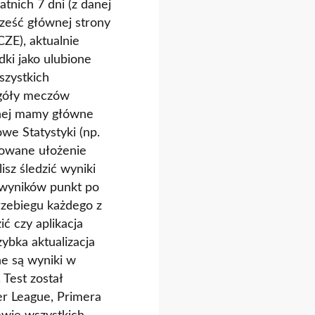
tnich 7 dni (z danej
cześć głównej strony
ZE), aktualnie
ki jako ulubione
szystkich
góły meczów
żnej mamy główne
owe Statystyki (np.
ktowane ułożenie
lisz śledzić wyniki
e wyników punkt po
rzebiegu każdego z
ć czy aplikacja
ybka aktualizacja
ne są wyniki w
 Test został
r League, Primera