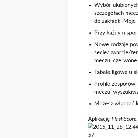
Wybór ulubionych 
szczegółach mecz
do zakładki Moje
Przy każdym spor
Nowe rodzaje pow
secie/kwarcie/ter
meczu, czerwone k
Tabele ligowe u si
Profile zespołów! 
meczu, wyszukiwa
Możesz włączać l
Aplikację
FlashScore.