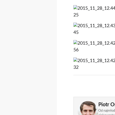
Piotr O
Od najmłods