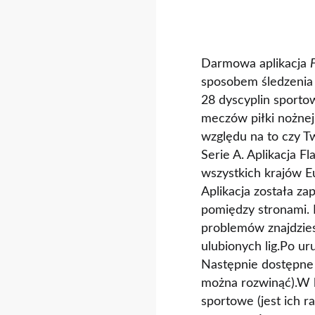
Darmowa aplikacja
sposobem śledzenia w
28 dyscyplin sporto
meczów piłki nożnej,
względu na to czy Tw
Serie A. Aplikacja F
wszystkich krajów E
Aplikacja została za
pomiędzy stronami. D
problemów znajdzies
ulubionych lig.Po ur
Następnie dostępne 
można rozwinąć).W l
sportowe (jest ich 