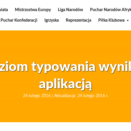
wiata
Mistrzostwa Europy
Liga Narodów
Puchar Narodów Afryk
Puchar Konfederacji
Igrzyska
Reprezentacja
Piłka Klubowa
oziom typowania wyn
aplikacją
24 lutego 2016 | Aktualizacja: 24 lutego 2016 r.