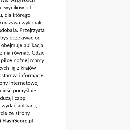
rawie wszystkich
iu wyników od
, dla którego
ki na żywo
wykonali
odobała. Przejrzysta
głbyś oczekiwać od
 obejmuje aplikacja
ę z nią równać. Gdzie
w piłce nożnej mamy
ych lig z krajów
starcza informacje
rony internetowej
enieść pomyślnie
dużą liczbę
wydać aplikacji,
cie ze strony
i
FlashScore.pl -