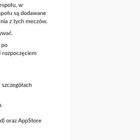
zespołu, w
espołu są dodawane
nia z tych meczów.
ywać.
 po
ed rozpoczęciem
, szczegółach
.
id) oraz AppStore