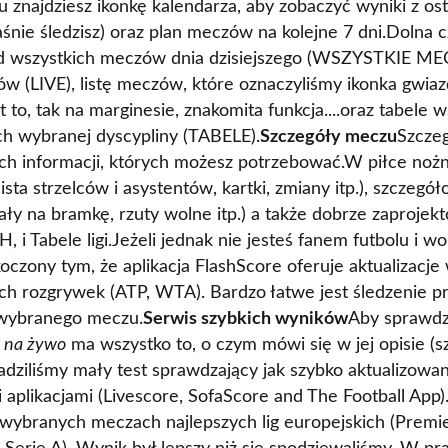
najdziesz ikonkę kalendarza, aby zobaczyć wyniki z osta
aśnie śledzisz) oraz plan meczów na kolejne 7 dni.Dolna 
d wszystkich meczów dnia dzisiejszego (WSZYSTKIE MEC
 (LIVE), listę meczów, które oznaczyliśmy ikonka gwiazd
to, tak na marginesie, znakomita funkcja....oraz tabele w
h wybranej dyscypliny (TABELE).
Szczegóły meczu
Szcze
ich informacji, których możesz potrzebować.W piłce no
sta strzelców i asystentów, kartki, zmiany itp.), szczegół
rzały na bramkę, rzuty wolne itp.) a także dobrze zaproje
H, i Tabele ligi.Jeżeli jednak nie jesteś fanem futbolu i wo
koczony tym, że aplikacja FlashScore oferuje aktualizacj
ich rozgrywek (ATP, WTA). Bardzo łatwe jest śledzenie p
wybranego meczu.
Serwis szybkich wyników
Aby sprawdzi
i na żywo
ma wszystko to, o czym mówi się w jej opisie (sz
dziliśmy mały test sprawdzający jak szybko aktualizowa
aplikacjami (Livescore, SofaScore and The Football App).
ybranych meczach najlepszych lig europejskich (Premie