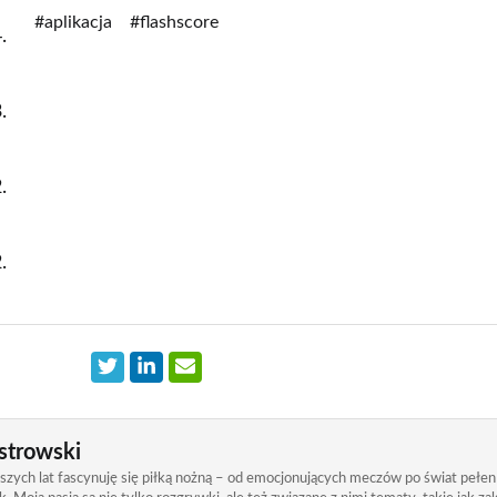
#aplikacja
#flashscore
strowski
zych lat fascynuję się piłką nożną – od emocjonujących meczów po świat pełen