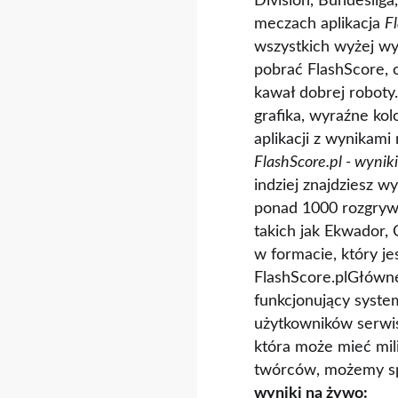
Division, Bundesliga
meczach aplikacja
F
wszystkich wyżej wy
pobrać FlashScore, 
kawał dobrej roboty.
grafika, wyraźne kol
aplikacji z wynikami
FlashScore.pl - wynik
indziej znajdziesz 
ponad 1000 rozgrywe
takich jak Ekwador, 
w formacie, który j
FlashScore.plGłówne
funkcjonujący system
użytkowników serwisu
która może mieć mil
twórców, możemy sp
wyniki na żywo: