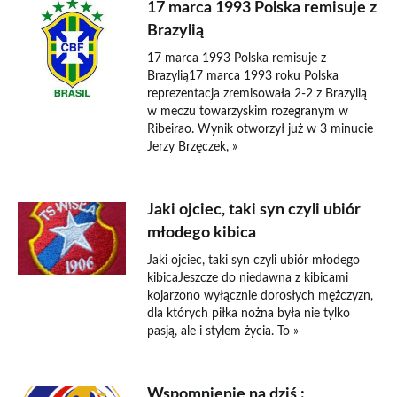
17 marca 1993 Polska remisuje z
Brazylią
17 marca 1993 Polska remisuje z
Brazylią17 marca 1993 roku Polska
reprezentacja zremisowała 2-2 z Brazylią
w meczu towarzyskim rozegranym w
Ribeirao. Wynik otworzył już w 3 minucie
Jerzy Brzęczek, »
Jaki ojciec, taki syn czyli ubiór
młodego kibica
Jaki ojciec, taki syn czyli ubiór młodego
kibicaJeszcze do niedawna z kibicami
kojarzono wyłącznie dorosłych mężczyzn,
dla których piłka nożna była nie tylko
pasją, ale i stylem życia. To »
Wspomnienie na dziś :