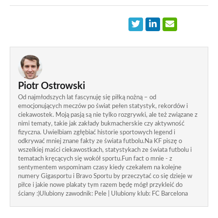
Piotr Ostrowski
Od najmłodszych lat fascynuję się piłką nożną – od
emocjonujących meczów po świat pełen statystyk, rekordów i
ciekawostek. Moją pasją są nie tylko rozgrywki, ale też związane z
nimi tematy, takie jak zakłady bukmacherskie czy aktywność
fizyczna. Uwielbiam zgłębiać historie sportowych legend i
odkrywać mniej znane fakty ze świata futbolu.Na KF piszę o
wszelkiej maści ciekawostkach, statystykach ze świata futbolu i
tematach kręcących się wokół sportu.Fun fact o mnie - z
sentymentem wspominam czasy kiedy czekałem na kolejne
numery Gigasportu i Bravo Sportu by przeczytać co się dzieje w
piłce i jakie nowe plakaty tym razem będę mógł przykleić do
ściany :)Ulubiony zawodnik: Pele | Ulubiony klub: FC Barcelona