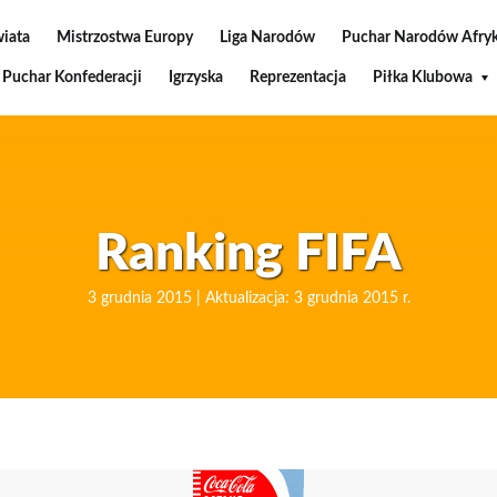
wiata
Mistrzostwa Europy
Liga Narodów
Puchar Narodów Afryk
Puchar Konfederacji
Igrzyska
Reprezentacja
Piłka Klubowa
Ranking FIFA
3 grudnia 2015 | Aktualizacja: 3 grudnia 2015 r.