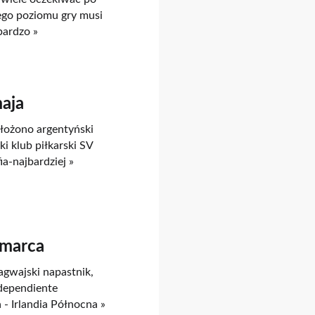
iego poziomu gry musi
bardzo »
maja
ałożono argentyński
i klub piłkarski SV
a-najbardziej »
 marca
agwajski napastnik,
ndependiente
 Irlandia Północna »