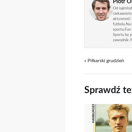
Piotr O
Od najmłods
ciekawostek
aktywność f
futbolu.Na 
sportu.Fun
Sportu by p
zawodnik: P
« Piłkarski grudzień
Sprawdź te