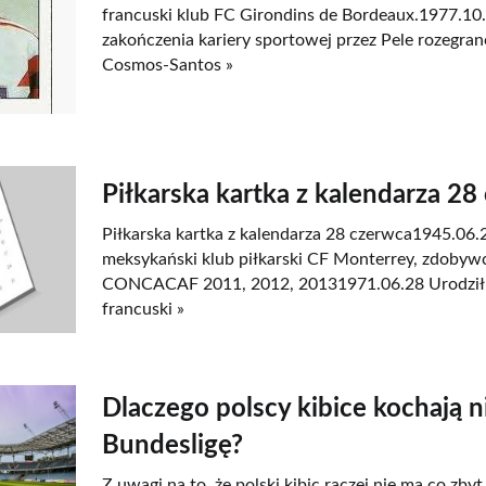
francuski klub FC Girondins de Bordeaux.1977.10.
zakończenia kariery sportowej przez Pele rozegra
Cosmos-Santos »
Piłkarska kartka z kalendarza 28
Piłkarska kartka z kalendarza 28 czerwca1945.06
meksykański klub piłkarski CF Monterrey, zdobywc
CONCACAF 2011, 2012, 20131971.06.28 Urodził s
francuski »
Dlaczego polscy kibice kochają 
Bundesligę?
Z uwagi na to, że polski kibic raczej nie ma co zby