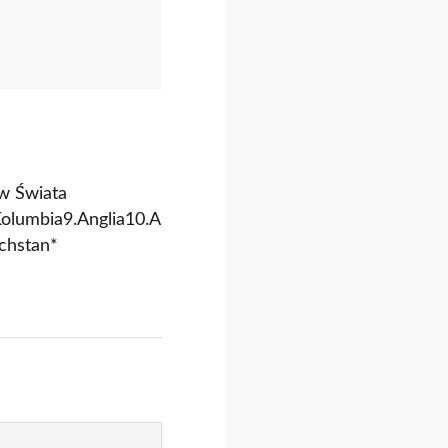
tw Świata
Kolumbia9.Anglia10.A
chstan*