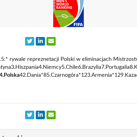
5:* rywale repreznetacji Polski w eliminacjach Mistrzos
tyna3.Hiszpania4.Niemcy5.Chile6.Brazylia7.Portugalia8.
4.Polska
42.Dania*85.Czarnogóra*123.Armenia*129.Kaza