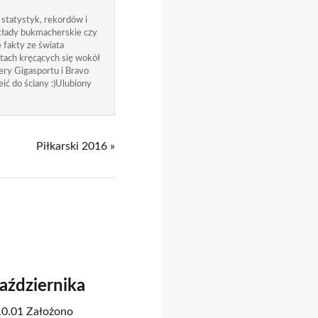
 statystyk, rekordów i
zakłady bukmacherskie czy
 fakty ze świata
atach kręcących się wokół
ry Gigasportu i Bravo
ić do ściany :)Ulubiony
Piłkarski 2016 »
Października
.10.01 Założono