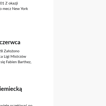
01 Z okazji
no mecz New York
 czerwca
.28 Założono
a Ligi Mistrzów
ię Fabien Barthez,
niemiecką
t wiele oczekiwać po