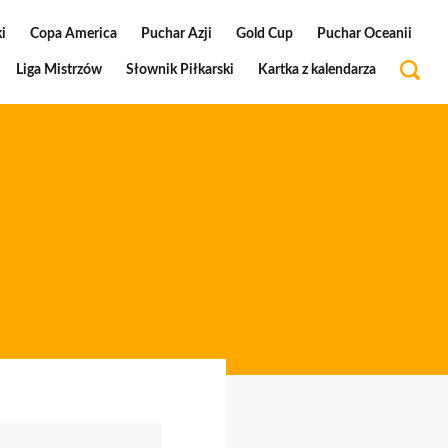
i
Copa America
Puchar Azji
Gold Cup
Puchar Oceanii
Liga Mistrzów
Słownik Piłkarski
Kartka z kalendarza