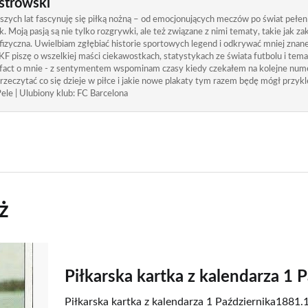
strowski
zych lat fascynuję się piłką nożną – od emocjonujących meczów po świat pełen
. Moją pasją są nie tylko rozgrywki, ale też związane z nimi tematy, takie jak 
izyczna. Uwielbiam zgłębiać historie sportowych legend i odkrywać mniej znane
KF piszę o wszelkiej maści ciekawostkach, statystykach ze świata futbolu i tem
 fact o mnie - z sentymentem wspominam czasy kiedy czekałem na kolejne nume
rzeczytać co się dzieje w piłce i jakie nowe plakaty tym razem będę mógł przykle
ele | Ulubiony klub: FC Barcelona
ż
Piłkarska kartka z kalendarza 1 
Piłkarska kartka z kalendarza 1 Października1881