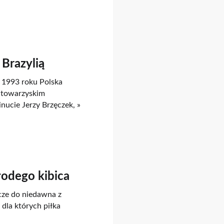
Brazylią
 1993 roku Polska
u towarzyskim
nucie Jerzy Brzęczek, »
młodego kibica
zcze do niedawna z
dla których piłka