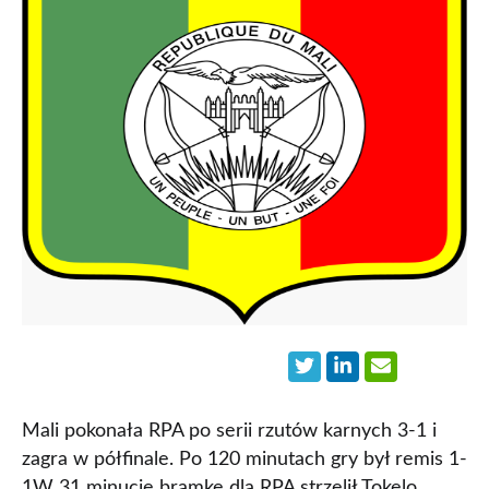
Mali pokonała RPA po serii rzutów karnych 3-1 i
zagra w półfinale. Po 120 minutach gry był remis 1-
1W 31 minucie bramkę dla RPA strzelił Tokelo