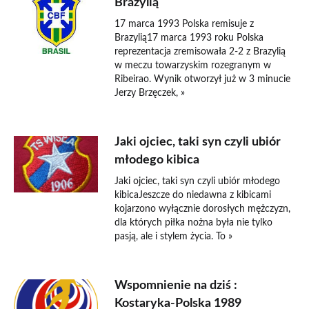
Brazylią
17 marca 1993 Polska remisuje z
Brazylią17 marca 1993 roku Polska
reprezentacja zremisowała 2-2 z Brazylią
w meczu towarzyskim rozegranym w
Ribeirao. Wynik otworzył już w 3 minucie
Jerzy Brzęczek, »
Jaki ojciec, taki syn czyli ubiór
młodego kibica
Jaki ojciec, taki syn czyli ubiór młodego
kibicaJeszcze do niedawna z kibicami
kojarzono wyłącznie dorosłych mężczyzn,
dla których piłka nożna była nie tylko
pasją, ale i stylem życia. To »
Wspomnienie na dziś :
Kostaryka-Polska 1989