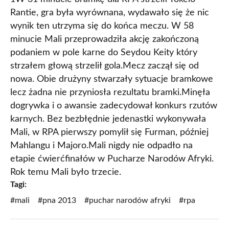
Rantie, gra była wyrównana, wydawało się że nic
wynik ten utrzyma się do końca meczu. W 58
minucie Mali przeprowadziła akcję zakończoną
podaniem w pole karne do Seydou Keity który
strzałem głową strzelił gola.Mecz zaczął się od
nowa. Obie drużyny stwarzały sytuacje bramkowe
lecz żadna nie przyniosła rezultatu bramki.Minęła
dogrywka i o awansie zadecydował konkurs rzutów
karnych. Bez bezbłędnie jedenastki wykonywała
Mali, w RPA pierwszy pomylił się Furman, później
Mahlangu i Majoro.Mali nigdy nie odpadło na
etapie ćwierćfinałów w Pucharze Narodów Afryki.
Rok temu Mali było trzecie.
Tagi:
#mali
#pna 2013
#puchar narodów afryki
#rpa