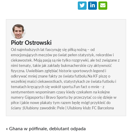
Piotr Ostrowski
Od najmłodszych lat fascynuję się piłką nożną – od
emocjonujących meczów po świat pełen statystyk, rekordów i
ciekawostek. Moją pasją są nie tylko rozgrywki, ale też związane z
nimi tematy, takie jak zakłady bukmacherskie czy aktywność
fizyczna. Uwielbiam zgłębiać historie sportowych legend i
odkrywać mniej znane fakty ze świata futbolu.Na KF piszę o
wszelkiej maści ciekawostkach, statystykach ze świata futbolu i
tematach kręcących się wokół sportu.Fun fact o mnie - z
sentymentem wspominam czasy kiedy czekałem na kolejne
numery Gigasportu i Bravo Sportu by przeczytać co się dzieje w
piłce i jakie nowe plakaty tym razem będę mógł przykleić do
ściany :)Ulubiony zawodnik: Pele | Ulubiony klub: FC Barcelona
« Ghana w półfinale, debiutant odpada